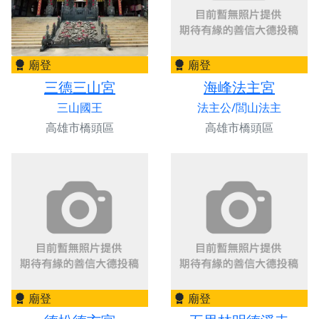
廟登
廟登
三德三山宮
海峰法主宮
三山國王
法主公/閭山法主
高雄市橋頭區
高雄市橋頭區
廟登
廟登