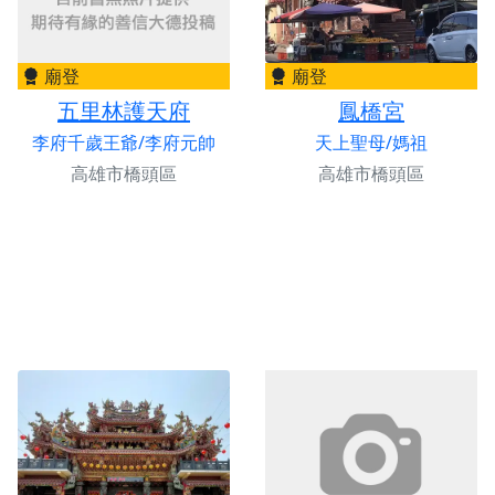
廟登
廟登
五里林護天府
鳳橋宮
李府千歲王爺/李府元帥
天上聖母/媽祖
高雄市橋頭區
高雄市橋頭區