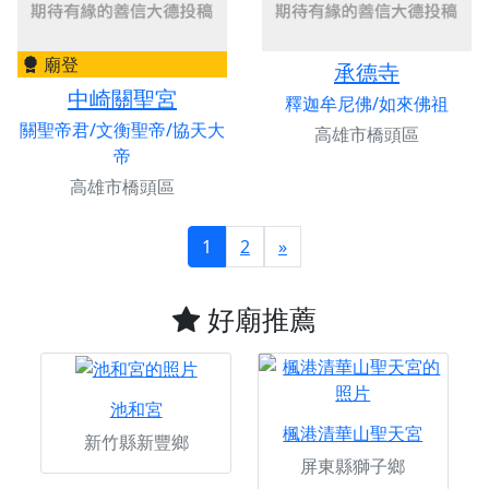
廟登
承德寺
中崎關聖宮
釋迦牟尼佛/如來佛祖
關聖帝君/文衡聖帝/協天大
高雄市橋頭區
帝
高雄市橋頭區
1
2
»
好廟推薦
池和宮
楓港清華山聖天宮
新竹縣新豐鄉
屏東縣獅子鄉