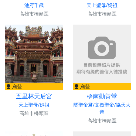
池府千歲
天上聖母/媽祖
高雄市橋頭區
高雄市橋頭區
廟登
廟登
五里林天后宮
橋南勸善堂
天上聖母/媽祖
關聖帝君/文衡聖帝/協天大
帝
高雄市橋頭區
高雄市橋頭區