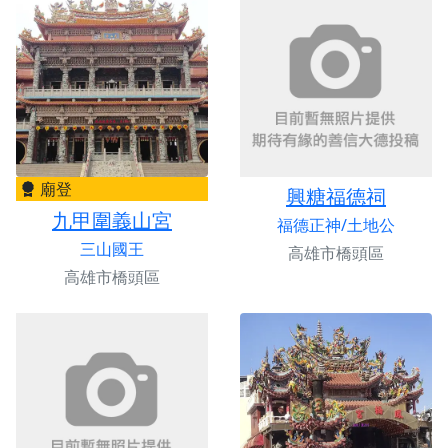
廟登
興糖福德祠
九甲圍義山宮
福德正神/土地公
三山國王
高雄市橋頭區
高雄市橋頭區