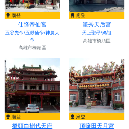
廟登
廟登
仕隆帝仙宮
筆秀天后宮
五谷先帝/五穀仙帝/神農大
天上聖母/媽祖
帝
高雄市橋頭區
高雄市橋頭區
廟登
廟登
橋頭白樹代天府
頂鹽田天月宮