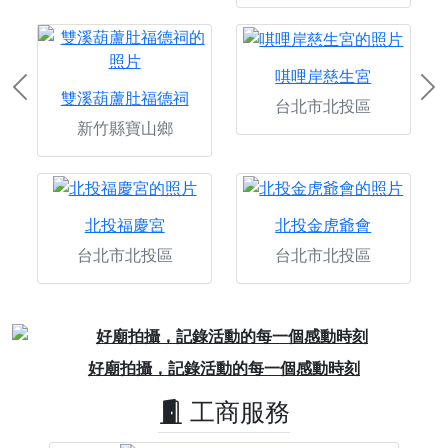
唭哩岸慈生宮
Previous
Ne
雙溪葫蘆肚福德祠
台北市北投區
新竹縣寶山鄉
北投福慶宮
北投金虎爺會
台北市北投區
台北市北投區
Previous
Next
素聚城，專為素食打造的素食電商
工商服務