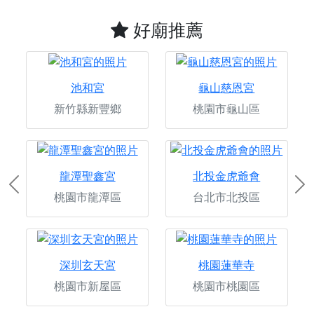
好廟推薦
池和宮
龜山慈恩宮
新竹縣新豐鄉
桃園市龜山區
龍潭聖鑫宮
北投金虎爺會
Previous
Ne
桃園市龍潭區
台北市北投區
深圳玄天宮
桃園蓮華寺
桃園市新屋區
桃園市桃園區