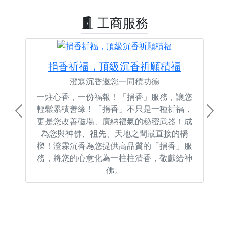
工商服務
捐香祈福，頂級沉香祈願積福
澄霖沉香邀您一同積功德
一炷心香，一份福報！「捐香」服務，讓您
輕鬆累積善緣！「捐香」不只是一種祈福，
Previous
Next
更是您改善磁場、廣納福氣的秘密武器！成
為您與神佛、祖先、天地之間最直接的橋
樑！澄霖沉香為您提供高品質的「捐香」服
務，將您的心意化為一柱柱清香，敬獻給神
佛。