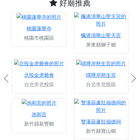
好廟推薦
桃園蓮華寺
楓港清華山聖天宮
桃園市桃園區
屏東縣獅子鄉
北投金虎爺會
唭哩岸慈生宮
Previous
Ne
台北市北投區
台北市北投區
池和宮
雙溪葫蘆肚福德祠
新竹縣新豐鄉
新竹縣寶山鄉