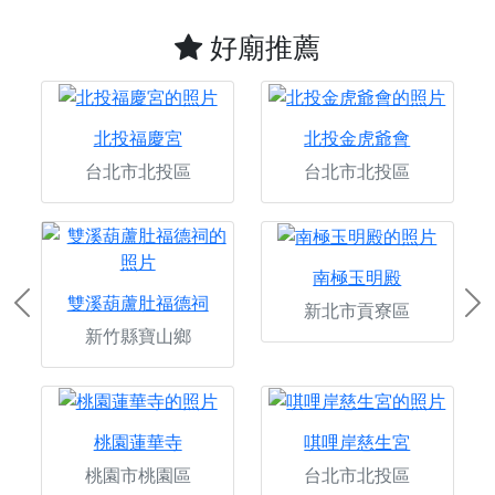
好廟推薦
北投福慶宮
北投金虎爺會
台北市北投區
台北市北投區
南極玉明殿
雙溪葫蘆肚福德祠
新北市貢寮區
Previous
Ne
新竹縣寶山鄉
桃園蓮華寺
唭哩岸慈生宮
桃園市桃園區
台北市北投區