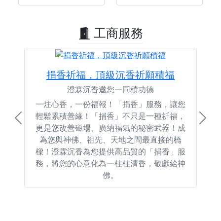
工商服務
捐香祈福，頂級沉香祈願積福
澄霖沉香邀您一同積功德
一炷心香，一份福報！「捐香」服務，讓您
輕鬆累積善緣！「捐香」不只是一種祈福，
Previous
Next
更是您改善磁場、廣納福氣的秘密武器！成
為您與神佛、祖先、天地之間最直接的橋
樑！澄霖沉香為您提供高品質的「捐香」服
務，將您的心意化為一柱柱清香，敬獻給神
佛。