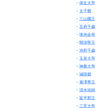
【桃園新屋 深圳玄
保生大帝
【桃園慈善宮(天公
太子爺
歡迎友廟長官、小編
三山國王
歡迎信眾分享您前往
五府千歲
瑤池金母
開漳聖王
池府千歲
玉皇大帝
神農大帝
城隍爺
廣澤尊王
清水祖師
延平郡王
三官大帝