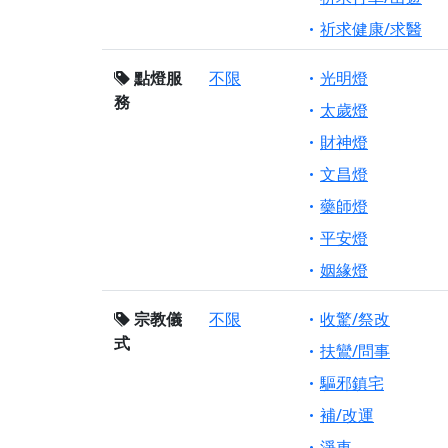
祈求健康/求醫
點燈服
不限
光明燈
務
太歲燈
財神燈
文昌燈
藥師燈
平安燈
姻緣燈
宗教儀
不限
收驚/祭改
式
扶鸞/問事
驅邪鎮宅
補/改運
淨車