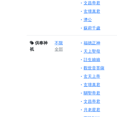
文昌帝君
玄壇真君
濟公
蘇府千歲
供奉神
不限
福德正神
祇
全部
天上聖母
註生娘娘
觀世音菩薩
玄天上帝
玄壇真君
關聖帝君
文昌帝君
月老星君