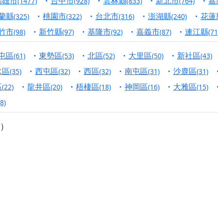
高雄市
台中市
雲林縣
新北市
嘉
(1477)
(928)
(833)
(764)
寺】盂蘭盆中元報恩法會，這場法會不只是超薦與普渡，更是一
蘭縣
桃園市
台北市
澎湖縣
花蓮
(325)
(322)
(316)
(240)
意。
竹市
新竹縣
基隆市
嘉義市
連江縣
(98)
(97)
(92)
(87)
(71
】丙午年梁皇寶懺法會，一念虔誠禮寶懺，一分懺悔植福田，誠
屯區
東勢區
北區
大里區
新社區
(61)
(53)
(52)
(50)
(43)
明殿】中元普渡大法會，誠摯歡迎十方善信大德隨喜贊普，為祖
水區
西屯區
西區
南屯區
沙鹿區
(35)
(32)
(32)
(31)
(31)
廟)】中元普渡交給專業的來，省時省力又積福！「玉皇大帝 大
區
龍井區
梧棲區
神岡區
大雅區
(22)
(20)
(18)
(16)
(15)
(8)
】慶讚中元普渡法會，誠摯邀請十方善信大德，一同回到北投土
）
】瑤池金母聖誕祝壽盛典，邀請十方善信大德蒞臨參香祝壽，同
】丙午年慶讚中元普渡法會，正是讓我們用善念與功德，迴向冥
】丙午年中元普渡讚普超薦法會，普施眾生・慎終追遠・廣植福
】父親節陪爸爸一起闖關趣，邀請大小朋友一起留下珍貴的家庭
】父親節奉茶感恩活動，一杯茶，一份心意；一句感謝，一生難
天宮】農曆七月擴大犒軍科儀，吉祥月不只有普渡祈福，也有一