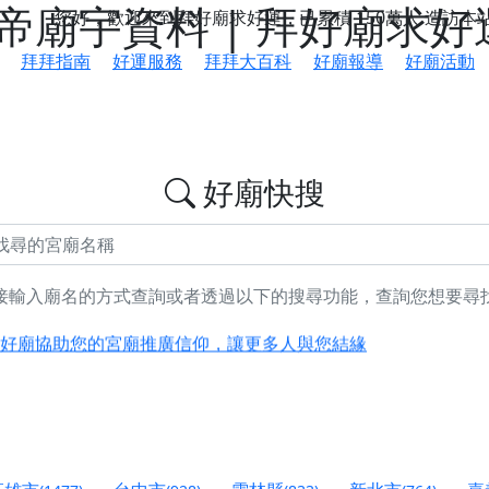
廟宇資料 | 拜好廟求好
您好，歡迎來到拜好廟求好運，已累積
150萬人
造訪本
拜拜指南
好運服務
拜拜大百科
好廟報導
好廟活動
好廟快搜
接輸入廟名的方式查詢或者透過以下的搜尋功能，查詢您想要尋
鄉 池和宮】 贊助支持我們推廣台灣民俗宗教文化
好廟協助您的宮廟推廣信仰，讓更多人與您結緣
會】丙午年最Chill的神級會香之旅，這不只是一場宗教盛事，
慈生宮】慶讚中元普渡法會，誠摯邀請您一同參與，為自己與家
港清華山聖天宮】驪山母娘聖誕暨中元普渡大法會，誠邀十方善