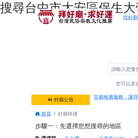
搜尋台中市大安區保生大帝
找好廟
您可以直
感謝 【新竹縣新豐
宮廟推廣服務，讓拜
好廟公告
【台北 北投金虎爺
之旅」！
首頁
好廟快搜
【台北北投 唭哩岸
步驟一：先選擇您想搜尋的地區
【屏東縣獅子鄉 楓