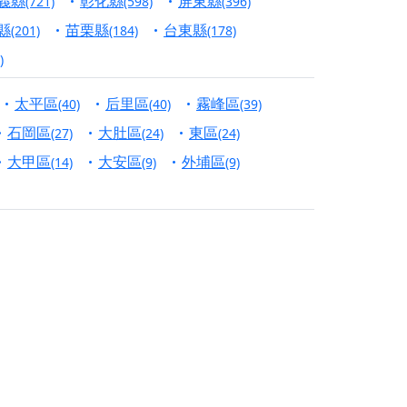
義縣
彰化縣
屏東縣
(721)
(598)
(396)
份對祖先的感恩、對親人的思念，也是為家人祈
縣
苗栗縣
台東縣
(201)
(184)
(178)
)
邀十方善信大德共同參與。
太平區
后里區
霧峰區
(40)
(40)
(39)
先親眷祈求安息，也為自身與家人累積福德、種
石岡區
大肚區
東區
(27)
(24)
(24)
天尊」 親自坐鎮主法！幫你累積的功德福報自然
大甲區
大安區
外埔區
(14)
(9)
(9)
地公埔，祈願闔家平安、地方祥和、福運綿長。
沐母娘慈光，共祈平安吉祥
陽兩利、闔家平安的殊勝因緣。
田
回憶
忘。
份感謝守護的虔誠心意