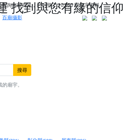
運 找到與您有緣的信仰
站查詢宮廟資訊，已刊登了
10,050
間廟宇資料。
百廟攝影
搜尋
找的廟宇。
更是一趟充滿神明加持、帶你走透透的「神級文化
人累積福德、祈求平安好運
信大德，一同回到母娘慈悲座前，祈福納祥、慎