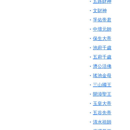
五路財神
文財神
孚佑帝君
中壇元帥
保生大帝
池府千歲
五府千歲
濟公活佛
瑤池金母
三山國王
開漳聖王
玉皇大帝
五谷先帝
清水祖師