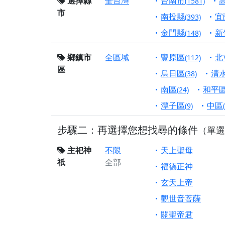
終追遠、廣植福田
選擇縣
全台灣
台南市
(1581)
市
【桃園市 桃園蓮華
南投縣
宜
(393)
願平安順遂的慈悲心
金門縣
新
(148)
【桃園龜山 慈恩宮
鄉鎮市
全區域
豐原區
北
(112)
【新北貢寮 南極玉
區
下善緣。
烏日區
清
(38)
【桃園慈善宮(天公
南區
和平
(24)
是「超級加倍」！
潭子區
中區
(9)
【台北北投 福慶宮
步驟二：再選擇您想找尋的條件
（單選
【桃園龜山 慈恩宮
【桃園龜山 慈恩宮
主祀神
不限
天上聖母
祇
全部
【新北八里 紫德宮
福德正神
【台北北投金虎爺會
玄天上帝
【新北八里 紫德宮
觀世音菩薩
【桃園新屋 深圳玄
關聖帝君