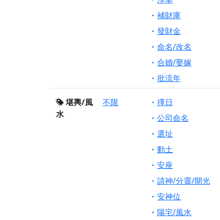
補財庫
發財金
命名/改名
合婚/娶嫁
批流年
堪輿/風
不限
擇日
水
公司命名
選址
動土
安座
請神/分靈/開光
安神位
陽宅/風水