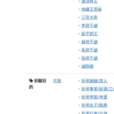
廣澤尊王
地藏王菩薩
三官大帝
李府千歲
延平郡王
蘇府千歲
朱府千歲
吳府千歲
城隍爺
祈願目
不限
祈求姻緣/貴人
的
祈求事業/財運/工
祈求學業/考運
祈求生子/順產
祈求行車/出遊