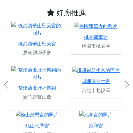
好廟推薦
桃園蓮華寺
楓港清華山聖天宮
桃園市桃園區
屏東縣獅子鄉
唭哩岸慈生宮
Previous
Ne
雙溪葫蘆肚福德祠
台北市北投區
新竹縣寶山鄉
龜山慈恩宮
池和宮