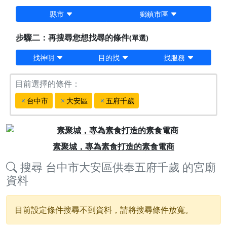
縣市
鄉鎮市區
步驟二：再搜尋您想找尋的條件
(單選)
找神明
目的找
找服務
目前選擇的條件：
台中市
大安區
五府千歲
Previous
Next
素聚城，專為素食打造的素食電商
搜尋
台中市大安區供奉五府千歲
的宮廟
資料
目前設定條件搜尋不到資料，請將搜尋條件放寬。