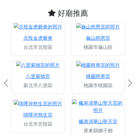
好廟推薦
北投金虎爺會
龜山慈恩宮
台北市北投區
桃園市龜山區
八里紫德宮
桃園慈善宮
新北市八里區
桃園市桃園區
Previous
Ne
唭哩岸慈生宮
楓港清華山聖天宮
台北市北投區
屏東縣獅子鄉