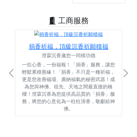
工商服務
捐香祈福，頂級沉香祈願積福
澄霖沉香邀您一同積功德
一炷心香，一份福報！「捐香」服務，讓您
輕鬆累積善緣！「捐香」不只是一種祈福，
Previous
Next
更是您改善磁場、廣納福氣的秘密武器！成
為您與神佛、祖先、天地之間最直接的橋
樑！澄霖沉香為您提供高品質的「捐香」服
務，將您的心意化為一柱柱清香，敬獻給神
佛。