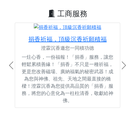
工商服務
捐香祈福，頂級沉香祈願積福
澄霖沉香邀您一同積功德
一炷心香，一份福報！「捐香」服務，讓您
輕鬆累積善緣！「捐香」不只是一種祈福，
Previous
Next
更是您改善磁場、廣納福氣的秘密武器！成
為您與神佛、祖先、天地之間最直接的橋
樑！澄霖沉香為您提供高品質的「捐香」服
務，將您的心意化為一柱柱清香，敬獻給神
佛。