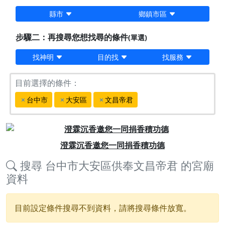
縣市
鄉鎮市區
步驟二：再搜尋您想找尋的條件
(單選)
找神明
目的找
找服務
目前選擇的條件：
台中市
大安區
文昌帝君
Previous
Next
澄霖沉香邀您一同捐香積功德
搜尋
台中市大安區供奉文昌帝君
的宮廟
資料
目前設定條件搜尋不到資料，請將搜尋條件放寬。