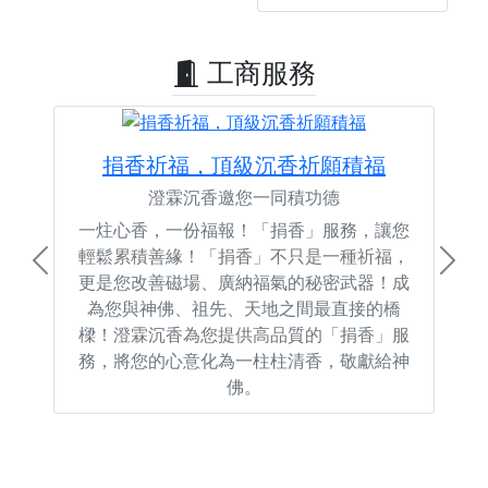
工商服務
捐香祈福，頂級沉香祈願積福
澄霖沉香邀您一同積功德
一炷心香，一份福報！「捐香」服務，讓您
輕鬆累積善緣！「捐香」不只是一種祈福，
Previous
Next
更是您改善磁場、廣納福氣的秘密武器！成
為您與神佛、祖先、天地之間最直接的橋
樑！澄霖沉香為您提供高品質的「捐香」服
務，將您的心意化為一柱柱清香，敬獻給神
佛。