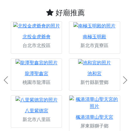
好廟推薦
北投金虎爺會
南極玉明殿
台北市北投區
新北市貢寮區
龍潭聖鑫宮
池和宮
桃園市龍潭區
新竹縣新豐鄉
Previous
Ne
八里紫德宮
楓港清華山聖天宮
新北市八里區
屏東縣獅子鄉