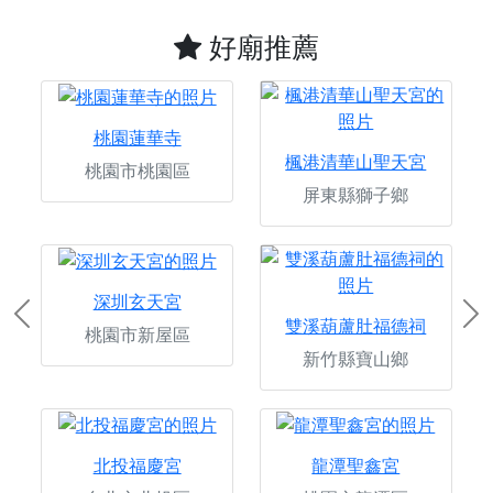
好廟推薦
桃園蓮華寺
楓港清華山聖天宮
桃園市桃園區
屏東縣獅子鄉
深圳玄天宮
Previous
Ne
雙溪葫蘆肚福德祠
桃園市新屋區
新竹縣寶山鄉
北投福慶宮
龍潭聖鑫宮