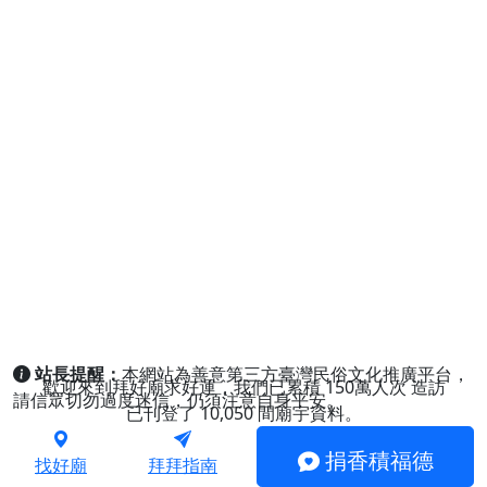
站長提醒：
本網站為善意第三方臺灣民俗文化推廣平台，
歡迎來到拜好廟求好運，我們已累積
150萬人次
造訪
請信眾切勿過度迷信，仍須注意自身平安。
已刊登了
10,050
間廟宇資料。
捐香積福德
找好廟
拜拜指南