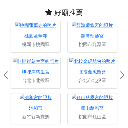
好廟推薦
桃園蓮華寺
龍潭聖鑫宮
桃園市桃園區
桃園市龍潭區
唭哩岸慈生宮
北投金虎爺會
Previous
Ne
台北市北投區
台北市北投區
池和宮
龜山慈恩宮
新竹縣新豐鄉
桃園市龜山區