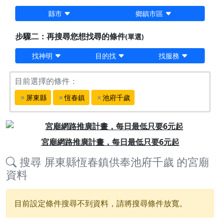
縣市
鄉鎮市區
步驟二：再搜尋您想找尋的條件
(單選)
找神明
目的找
找服務
目前選擇的條件：
屏東縣
恆春鎮
池府千歲
Previous
Next
宮廟網路推廣計畫，每日最低只要6元起
搜尋
屏東縣恆春鎮供奉池府千歲
的宮廟
資料
目前設定條件搜尋不到資料，請將搜尋條件放寬。