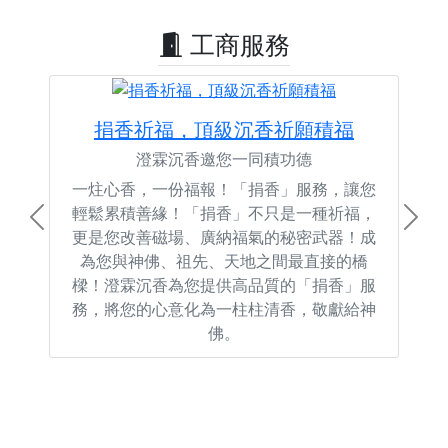
工商服務
捐香祈福，頂級沉香祈願積福
澄霖沉香邀您一同積功德
一炷心香，一份福報！「捐香」服務，讓您
輕鬆累積善緣！「捐香」不只是一種祈福，
Previous
Next
更是您改善磁場、廣納福氣的秘密武器！成
為您與神佛、祖先、天地之間最直接的橋
樑！澄霖沉香為您提供高品質的「捐香」服
務，將您的心意化為一柱柱清香，敬獻給神
佛。