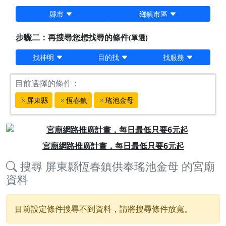
縣市
鄉鎮市區
步驟二：再搜尋您想找尋的條件
(單選)
找神明
目的找
找服務
目前選擇的條件：
屏東縣
恆春鎮
瑤池金母
Previous
Next
宮廟網路推廣計畫，每日最低只要6元起
搜尋
屏東縣恆春鎮供奉瑤池金母
的宮廟
資料
目前設定條件搜尋不到資料，請將搜尋條件放寬。