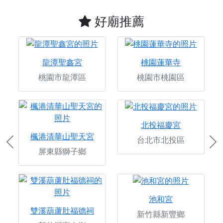
好廟推薦
龍潭聖鑫宮
桃園蓮華寺
桃園市龍潭區
桃園市桃園區
北投福慶宮
楓港清華山聖天宮
台北市北投區
Previous
Ne
屏東縣獅子鄉
池和宮
雙溪葫蘆肚福德祠
新竹縣新豐鄉