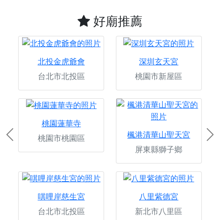
好廟推薦
北投金虎爺會
深圳玄天宮
台北市北投區
桃園市新屋區
桃園蓮華寺
楓港清華山聖天宮
桃園市桃園區
Previous
Ne
屏東縣獅子鄉
唭哩岸慈生宮
八里紫德宮
台北市北投區
新北市八里區