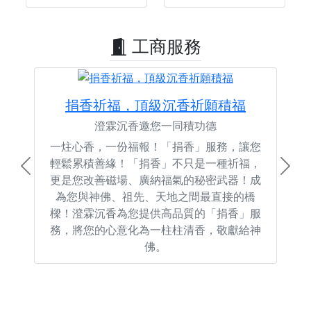
工商服務
捐香祈福，頂級沉香祈願積福
澄霖沉香邀您一同積功德
一炷心香，一份福報！「捐香」服務，讓您
輕鬆累積善緣！「捐香」不只是一種祈福，
Previous
Next
更是您改善磁場、廣納福氣的秘密武器！成
為您與神佛、祖先、天地之間最直接的橋
樑！澄霖沉香為您提供高品質的「捐香」服
務，將您的心意化為一柱柱清香，敬獻給神
佛。