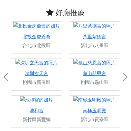
好廟推薦
北投金虎爺會
八里紫德宮
台北市北投區
新北市八里區
深圳玄天宮
龜山慈恩宮
Previous
Ne
桃園市新屋區
桃園市龜山區
池和宮
南極玉明殿
新竹縣新豐鄉
新北市貢寮區