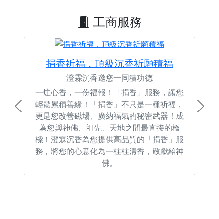
工商服務
捐香祈福，頂級沉香祈願積福
澄霖沉香邀您一同積功德
一炷心香，一份福報！「捐香」服務，讓您
輕鬆累積善緣！「捐香」不只是一種祈福，
Previous
Next
更是您改善磁場、廣納福氣的秘密武器！成
為您與神佛、祖先、天地之間最直接的橋
樑！澄霖沉香為您提供高品質的「捐香」服
務，將您的心意化為一柱柱清香，敬獻給神
佛。