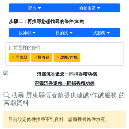
縣市
鄉鎮市區
步驟二：再搜尋您想找尋的條件
(單選)
找神明
目的找
找服務
目前選擇的條件：
屏東縣
恆春鎮
建醮/作醮
Previous
Next
澄霖沉香邀您一同捐香積功德
搜尋
屏東縣恆春鎮提供建醮/作醮服務
的
宮廟資料
目前設定條件搜尋不到資料，請將搜尋條件放寬。