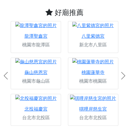
好廟推薦
龍潭聖鑫宮
八里紫德宮
桃園市龍潭區
新北市八里區
龜山慈恩宮
桃園蓮華寺
Previous
Ne
桃園市龜山區
桃園市桃園區
北投福慶宮
唭哩岸慈生宮
台北市北投區
台北市北投區