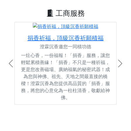
工商服務
捐香祈福，頂級沉香祈願積福
澄霖沉香邀您一同積功德
一炷心香，一份福報！「捐香」服務，讓您
輕鬆累積善緣！「捐香」不只是一種祈福，
Previous
Next
更是您改善磁場、廣納福氣的秘密武器！成
為您與神佛、祖先、天地之間最直接的橋
樑！澄霖沉香為您提供高品質的「捐香」服
務，將您的心意化為一柱柱清香，敬獻給神
佛。