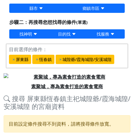
縣市
鄉鎮市區
步驟二：再搜尋您想找尋的條件
(單選)
找神明
目的找
找服務
目前選擇的條件：
屏東縣
恆春鎮
城隍爺/霞海城隍/安溪城隍
Previous
Next
素聚城，專為素食打造的素食電商
搜尋
屏東縣恆春鎮主祀城隍爺/霞海城隍/
安溪城隍
的宮廟資料
目前設定條件搜尋不到資料，請將搜尋條件放寬。