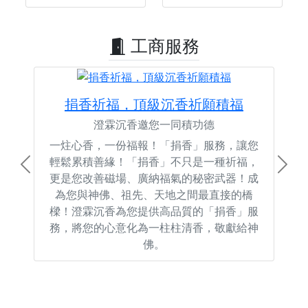
工商服務
捐香祈福，頂級沉香祈願積福
澄霖沉香邀您一同積功德
一炷心香，一份福報！「捐香」服務，讓您
輕鬆累積善緣！「捐香」不只是一種祈福，
Previous
Next
更是您改善磁場、廣納福氣的秘密武器！成
為您與神佛、祖先、天地之間最直接的橋
樑！澄霖沉香為您提供高品質的「捐香」服
務，將您的心意化為一柱柱清香，敬獻給神
佛。