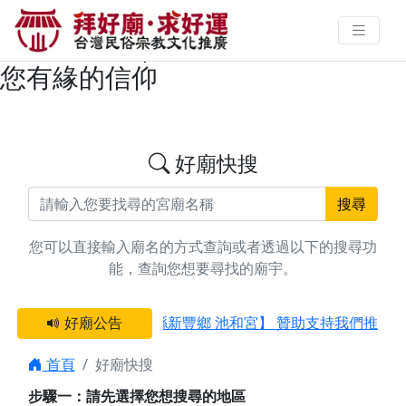
搜尋屏東縣恆春鎮濟公活佛/濟公禪
師廟宇資料 | 拜好廟求好運 找到與
您有緣的信仰
好廟快搜
搜尋
您可以直接輸入廟名的方式查詢或者透過以下的搜尋功
能，查詢您想要尋找的廟宇。
好廟公告
感謝 【新竹縣新豐鄉 池和宮】 贊助支持我們推廣
首頁
好廟快搜
步驟一：請先選擇您想搜尋的地區