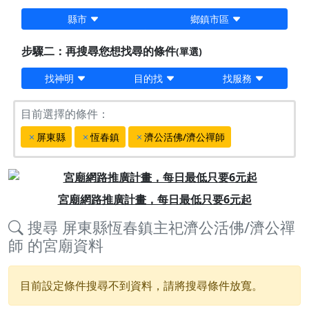
縣市
鄉鎮市區
步驟二：再搜尋您想找尋的條件
(單選)
找神明
目的找
找服務
目前選擇的條件：
屏東縣
恆春鎮
濟公活佛/濟公禪師
Previous
Next
宮廟網路推廣計畫，每日最低只要6元起
搜尋
屏東縣恆春鎮主祀濟公活佛/濟公禪
師
的宮廟資料
目前設定條件搜尋不到資料，請將搜尋條件放寬。