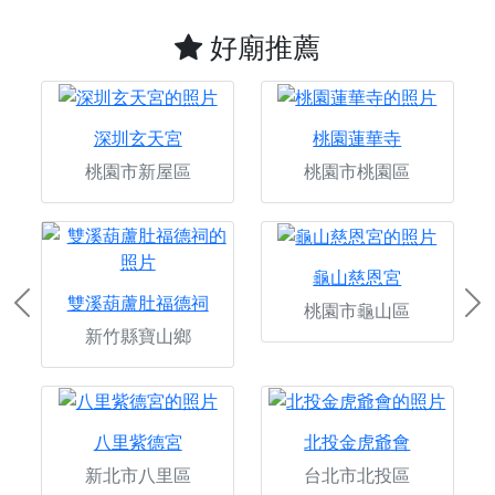
好廟推薦
深圳玄天宮
桃園蓮華寺
桃園市新屋區
桃園市桃園區
龜山慈恩宮
雙溪葫蘆肚福德祠
桃園市龜山區
Previous
Ne
新竹縣寶山鄉
八里紫德宮
北投金虎爺會
新北市八里區
台北市北投區