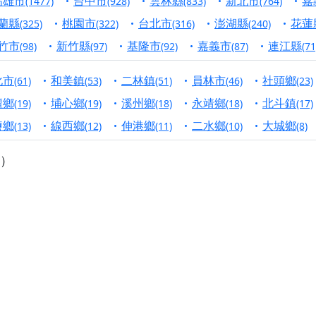
高雄市
台中市
雲林縣
新北市
嘉
(1477)
(928)
(833)
(764)
蘭縣
桃園市
台北市
澎湖縣
花蓮
寺】盂蘭盆中元報恩法會，這場法會不只是超薦與普渡，更是一
(325)
(322)
(316)
(240)
意。
竹市
新竹縣
基隆市
嘉義市
連江縣
(98)
(97)
(92)
(87)
(71
】丙午年梁皇寶懺法會，一念虔誠禮寶懺，一分懺悔植福田，誠
化市
和美鎮
二林鎮
員林市
社頭鄉
(61)
(53)
(51)
(46)
(23)
明殿】中元普渡大法會，誠摯歡迎十方善信大德隨喜贊普，為祖
壇鄉
埔心鄉
溪州鄉
永靖鄉
北斗鎮
(19)
(19)
(18)
(18)
(17)
鹽鄉
線西鄉
伸港鄉
二水鄉
大城鄉
廟)】中元普渡交給專業的來，省時省力又積福！「玉皇大帝 大
(13)
(12)
(11)
(10)
(8)
）
】慶讚中元普渡法會，誠摯邀請十方善信大德，一同回到北投土
】瑤池金母聖誕祝壽盛典，邀請十方善信大德蒞臨參香祝壽，同
】丙午年慶讚中元普渡法會，正是讓我們用善念與功德，迴向冥
】丙午年中元普渡讚普超薦法會，普施眾生・慎終追遠・廣植福
】父親節陪爸爸一起闖關趣，邀請大小朋友一起留下珍貴的家庭
】父親節奉茶感恩活動，一杯茶，一份心意；一句感謝，一生難
天宮】農曆七月擴大犒軍科儀，吉祥月不只有普渡祈福，也有一