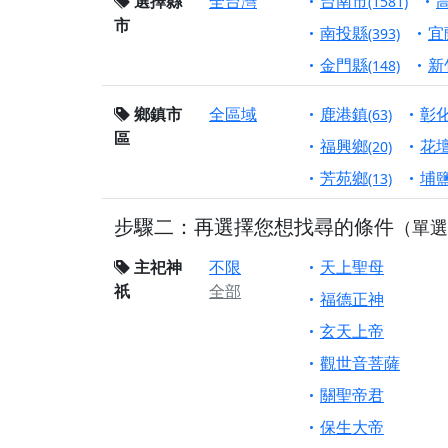
選擇縣
全台灣
台南市
終追遠、廣植福田
(1581)
市
南投縣
宜
【桃園市 桃園蓮華
(393)
願平安順遂的慈悲心
金門縣
新
(148)
【桃園龜山 慈恩宮
鄉鎮市
全區域
鹿港鎮
彰
(63)
【新北貢寮 南極玉
區
福興鄉
花
下善緣。
(20)
芳苑鄉
埔
【桃園慈善宮(天公
(13)
是「超級加倍」！
步驟二：再選擇您想找尋的條件
（單選
【台北北投 福慶宮
【桃園龜山 慈恩宮
主祀神
不限
天上聖母
祇
全部
【桃園龜山 慈恩宮
福德正神
【新北八里 紫德宮
玄天上帝
【台北北投金虎爺會
觀世音菩薩
【新北八里 紫德宮
關聖帝君
【桃園新屋 深圳玄
保生大帝