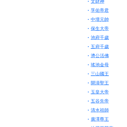
文財神
孚佑帝君
中壇元帥
保生大帝
池府千歲
五府千歲
濟公活佛
瑤池金母
三山國王
開漳聖王
玉皇大帝
五谷先帝
清水祖師
廣澤尊王