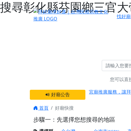
搜尋彰化縣芬園鄉三官大帝
找好廟
您可以直
感謝 【新竹縣新豐
宮廟推廣服務，讓拜
好廟公告
【台北 北投金虎爺
之旅」！
首頁
好廟快搜
【台北北投 唭哩岸
步驟一：先選擇您想搜尋的地區
【屏東縣獅子鄉 楓