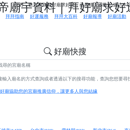
廟宇資料 | 拜好廟求好
您好，歡迎來到拜好廟求好運，已累積
150萬人
造訪本
拜拜指南
好運服務
拜拜大百科
好廟報導
好廟活動
好廟快搜
接輸入廟名的方式查詢或者透過以下的搜尋功能，查詢您想要尋
鄉 池和宮】 贊助支持我們推廣台灣民俗宗教文化
好廟協助您的宮廟推廣信仰，讓更多人與您結緣
會】丙午年最Chill的神級會香之旅，這不只是一場宗教盛事，
慈生宮】慶讚中元普渡法會，誠摯邀請您一同參與，為自己與家
港清華山聖天宮】驪山母娘聖誕暨中元普渡大法會，誠邀十方善