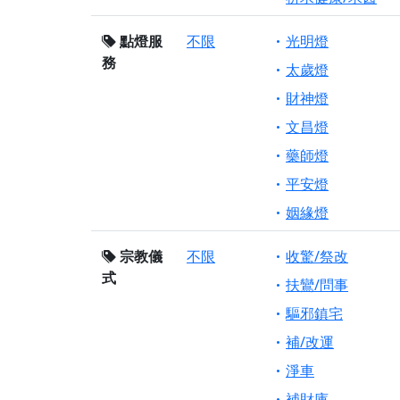
點燈服
不限
光明燈
務
太歲燈
財神燈
文昌燈
藥師燈
平安燈
姻緣燈
宗教儀
不限
收驚/祭改
式
扶鸞/問事
驅邪鎮宅
補/改運
淨車
補財庫