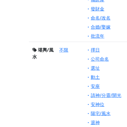
發財金
命名/改名
合婚/娶嫁
批流年
堪輿/風
不限
擇日
水
公司命名
選址
動土
安座
請神/分靈/開光
安神位
陽宅/風水
退神