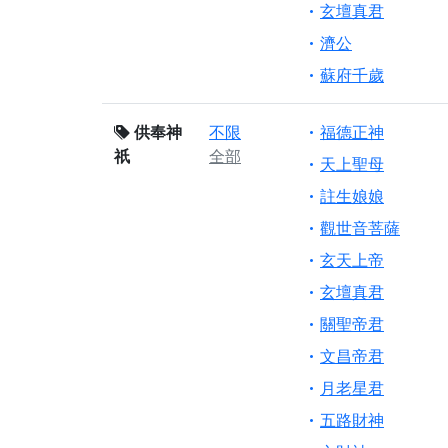
玄壇真君
濟公
蘇府千歲
供奉神
不限
福德正神
祇
全部
天上聖母
註生娘娘
觀世音菩薩
玄天上帝
玄壇真君
關聖帝君
文昌帝君
月老星君
五路財神