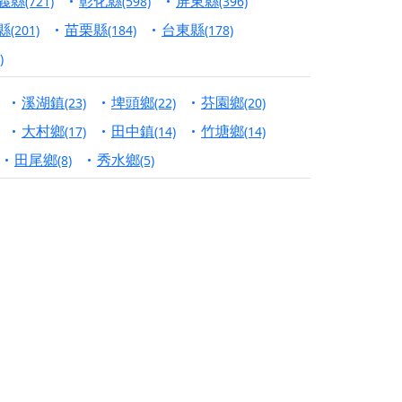
義縣
彰化縣
屏東縣
(721)
(598)
(396)
縣
苗栗縣
台東縣
份對祖先的感恩、對親人的思念，也是為家人祈
(201)
(184)
(178)
)
邀十方善信大德共同參與。
溪湖鎮
埤頭鄉
芬園鄉
(23)
(22)
(20)
先親眷祈求安息，也為自身與家人累積福德、種
大村鄉
田中鎮
竹塘鄉
(17)
(14)
(14)
田尾鄉
秀水鄉
天尊」 親自坐鎮主法！幫你累積的功德福報自然
(8)
(5)
地公埔，祈願闔家平安、地方祥和、福運綿長。
沐母娘慈光，共祈平安吉祥
陽兩利、闔家平安的殊勝因緣。
田
回憶
忘。
份感謝守護的虔誠心意