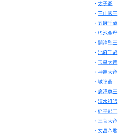
【桃園新屋 深圳玄
太子爺
【桃園慈善宮(天公
三山國王
歡迎友廟長官、小編
五府千歲
歡迎信眾分享您前往
瑤池金母
開漳聖王
池府千歲
玉皇大帝
神農大帝
城隍爺
廣澤尊王
清水祖師
延平郡王
三官大帝
文昌帝君