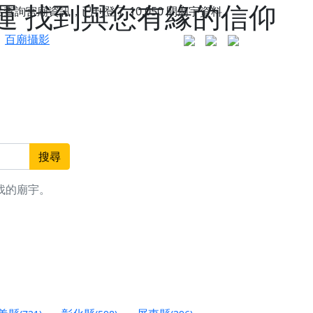
運 找到與您有緣的信仰
站查詢宮廟資訊，已刊登了
10,050
間廟宇資料。
百廟攝影
搜尋
找的廟宇。
更是一趟充滿神明加持、帶你走透透的「神級文化
人累積福德、祈求平安好運
信大德，一同回到母娘慈悲座前，祈福納祥、慎