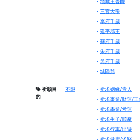
地藏王菩薩
三官大帝
李府千歲
延平郡王
蘇府千歲
朱府千歲
吳府千歲
城隍爺
祈願目
不限
祈求姻緣/貴人
的
祈求事業/財運/工
祈求學業/考運
祈求生子/順產
祈求行車/出遊
祈求健康/求醫