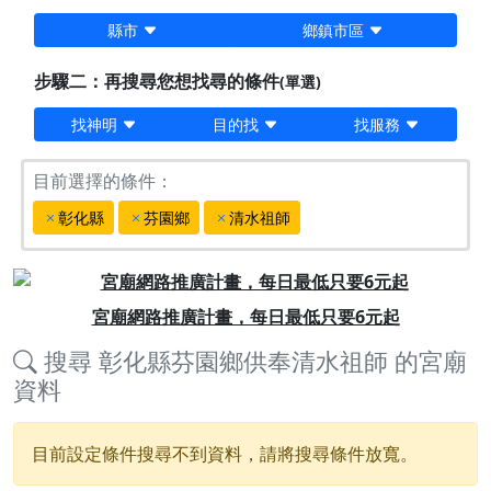
縣市
鄉鎮市區
步驟二：再搜尋您想找尋的條件
(單選)
找神明
目的找
找服務
目前選擇的條件：
彰化縣
芬園鄉
清水祖師
Previous
Next
宮廟網路推廣計畫，每日最低只要6元起
搜尋
彰化縣芬園鄉供奉清水祖師
的宮廟
資料
目前設定條件搜尋不到資料，請將搜尋條件放寬。