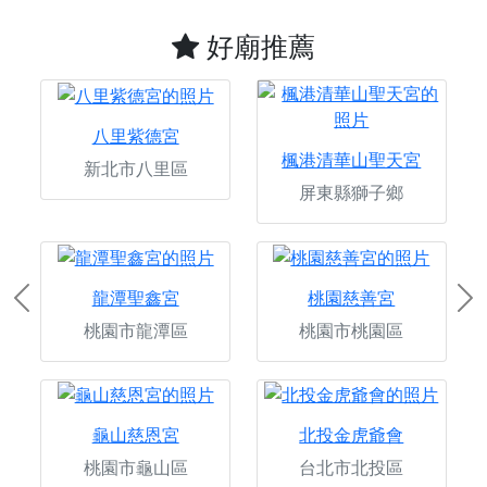
好廟推薦
八里紫德宮
楓港清華山聖天宮
新北市八里區
屏東縣獅子鄉
龍潭聖鑫宮
桃園慈善宮
Previous
Ne
桃園市龍潭區
桃園市桃園區
龜山慈恩宮
北投金虎爺會
桃園市龜山區
台北市北投區