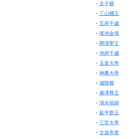
【桃園新屋 深圳玄
太子爺
【桃園慈善宮(天公
三山國王
歡迎友廟長官、小編
五府千歲
歡迎信眾分享您前往
瑤池金母
開漳聖王
池府千歲
玉皇大帝
神農大帝
城隍爺
廣澤尊王
清水祖師
延平郡王
三官大帝
文昌帝君