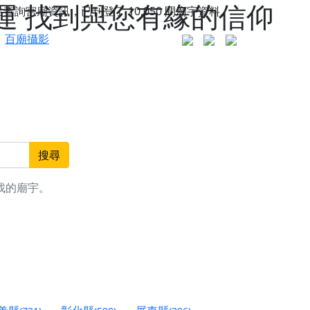
運 找到與您有緣的信仰
站查詢宮廟資訊，已刊登了
10,050
間廟宇資料。
百廟攝影
搜尋
找的廟宇。
更是一趟充滿神明加持、帶你走透透的「神級文化
人累積福德、祈求平安好運
信大德，一同回到母娘慈悲座前，祈福納祥、慎