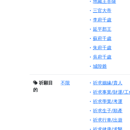
地藏王菩薩
三官大帝
李府千歲
延平郡王
蘇府千歲
朱府千歲
吳府千歲
城隍爺
祈願目
不限
祈求姻緣/貴人
的
祈求事業/財運/工
祈求學業/考運
祈求生子/順產
祈求行車/出遊
祈求健康/求醫