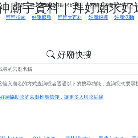
廟宇資料 | 拜好廟求好
您好，歡迎來到拜好廟求好運，已累積
150萬人
造訪本
拜拜指南
好運服務
拜拜大百科
好廟報導
好廟活動
好廟快搜
接輸入廟名的方式查詢或者透過以下的搜尋功能，查詢您想要尋
鄉 池和宮】 贊助支持我們推廣台灣民俗宗教文化
好廟協助您的宮廟推廣信仰，讓更多人與您結緣
會】丙午年最Chill的神級會香之旅，這不只是一場宗教盛事，
慈生宮】慶讚中元普渡法會，誠摯邀請您一同參與，為自己與家
港清華山聖天宮】驪山母娘聖誕暨中元普渡大法會，誠邀十方善