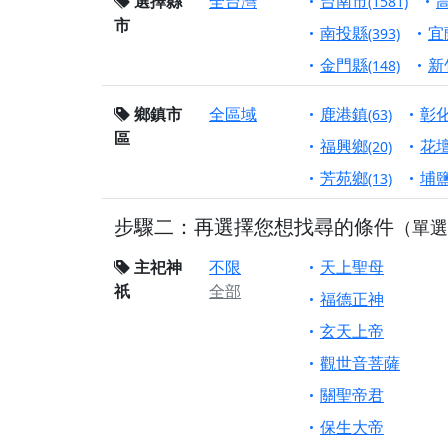
終追遠、廣植福田
選擇縣
全台灣
台南市
(1581)
市
【桃園市 桃園蓮華
南投縣
宜
(393)
願平安順遂的慈悲心
金門縣
新
(148)
【桃園龜山 慈恩宮
鄉鎮市
全區域
鹿港鎮
彰
(63)
【新北貢寮 南極玉
區
下善緣。
福興鄉
花
(20)
【桃園慈善宮(天公
芳苑鄉
埔
(13)
是「超級加倍」！
步驟二：再選擇您想找尋的條件
（單選
【台北北投 福慶宮
【桃園龜山 慈恩宮
主祀神
不限
天上聖母
祇
全部
【桃園龜山 慈恩宮
福德正神
【新北八里 紫德宮
玄天上帝
【台北北投金虎爺會
觀世音菩薩
【新北八里 紫德宮
關聖帝君
【桃園新屋 深圳玄
保生大帝