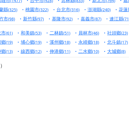
高雄市
台中市
雲林縣
新北市
嘉
(1477)
(928)
(833)
(764)
寺】盂蘭盆中元報恩法會，這場法會不只是超薦與普渡，更是一
蘭縣
桃園市
台北市
澎湖縣
花蓮
(325)
(322)
(316)
(240)
意。
竹市
新竹縣
基隆市
嘉義市
連江縣
(98)
(97)
(92)
(87)
(71
】丙午年梁皇寶懺法會，一念虔誠禮寶懺，一分懺悔植福田，誠
化市
和美鎮
二林鎮
員林市
社頭鄉
(61)
(53)
(51)
(46)
(23)
明殿】中元普渡大法會，誠摯歡迎十方善信大德隨喜贊普，為祖
壇鄉
埔心鄉
溪州鄉
永靖鄉
北斗鎮
(19)
(19)
(18)
(18)
(17)
廟)】中元普渡交給專業的來，省時省力又積福！「玉皇大帝 大
鹽鄉
線西鄉
伸港鄉
二水鄉
大城鄉
(13)
(12)
(11)
(10)
(8)
）
】慶讚中元普渡法會，誠摯邀請十方善信大德，一同回到北投土
】瑤池金母聖誕祝壽盛典，邀請十方善信大德蒞臨參香祝壽，同
】丙午年慶讚中元普渡法會，正是讓我們用善念與功德，迴向冥
】丙午年中元普渡讚普超薦法會，普施眾生・慎終追遠・廣植福
】父親節陪爸爸一起闖關趣，邀請大小朋友一起留下珍貴的家庭
】父親節奉茶感恩活動，一杯茶，一份心意；一句感謝，一生難
天宮】農曆七月擴大犒軍科儀，吉祥月不只有普渡祈福，也有一