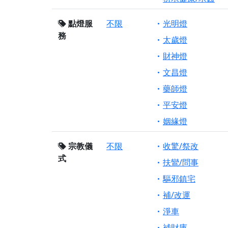
點燈服
不限
光明燈
務
太歲燈
財神燈
文昌燈
藥師燈
平安燈
姻緣燈
宗教儀
不限
收驚/祭改
式
扶鸞/問事
驅邪鎮宅
補/改運
淨車
補財庫