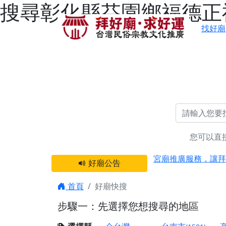
搜尋彰化縣芬園鄉福德正神
找好廟
您可以直
感謝 【新竹縣新豐
宮廟推廣服務，讓拜
好廟公告
【台北 北投金虎爺
之旅」！
首頁
好廟快搜
【台北北投 唭哩岸
步驟一：先選擇您想搜尋的地區
【屏東縣獅子鄉 楓