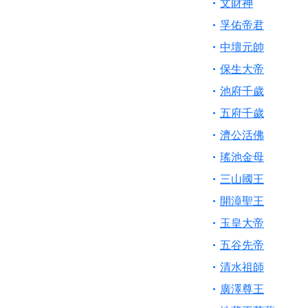
文財神
孚佑帝君
中壇元帥
保生大帝
池府千歲
五府千歲
濟公活佛
瑤池金母
三山國王
開漳聖王
玉皇大帝
五谷先帝
清水祖師
廣澤尊王