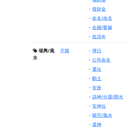
發財金
命名/改名
合婚/娶嫁
批流年
堪輿/風
不限
擇日
水
公司命名
選址
動土
安座
請神/分靈/開光
安神位
陽宅/風水
退神