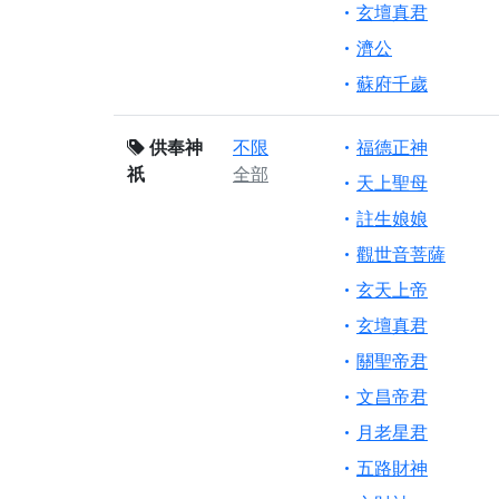
玄壇真君
濟公
蘇府千歲
供奉神
不限
福德正神
祇
全部
天上聖母
註生娘娘
觀世音菩薩
玄天上帝
玄壇真君
關聖帝君
文昌帝君
月老星君
五路財神