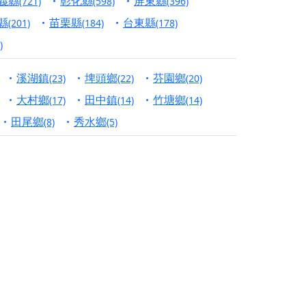
義縣
彰化縣
屏東縣
(721)
(598)
(396)
份對祖先的感恩、對親人的思念，也是為家人祈
縣
苗栗縣
台東縣
(201)
(184)
(178)
)
邀十方善信大德共同參與。
溪湖鎮
埤頭鄉
芬園鄉
(23)
(22)
(20)
先親眷祈求安息，也為自身與家人累積福德、種
大村鄉
田中鎮
竹塘鄉
(17)
(14)
(14)
天尊」 親自坐鎮主法！幫你累積的功德福報自然
田尾鄉
秀水鄉
(8)
(5)
地公埔，祈願闔家平安、地方祥和、福運綿長。
沐母娘慈光，共祈平安吉祥
陽兩利、闔家平安的殊勝因緣。
田
回憶
忘。
份感謝守護的虔誠心意