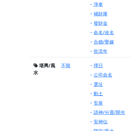
淨車
補財庫
發財金
命名/改名
合婚/娶嫁
批流年
堪輿/風
不限
擇日
水
公司命名
選址
動土
安座
請神/分靈/開光
安神位