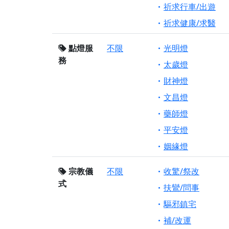
祈求行車/出遊
祈求健康/求醫
點燈服
不限
光明燈
務
太歲燈
財神燈
文昌燈
藥師燈
平安燈
姻緣燈
宗教儀
不限
收驚/祭改
式
扶鸞/問事
驅邪鎮宅
補/改運