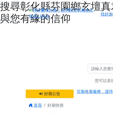
搜尋彰化縣芬園鄉玄壇真君
與您有緣的信仰
找好廟
您可以直
感謝 【新竹縣新豐
宮廟推廣服務，讓拜
好廟公告
【台北 北投金虎爺
之旅」！
首頁
好廟快搜
【台北北投 唭哩岸