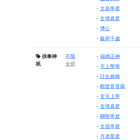
文昌帝君
玄壇真君
濟公
蘇府千歲
供奉神
不限
福德正神
祇
全部
天上聖母
註生娘娘
觀世音菩薩
玄天上帝
玄壇真君
關聖帝君
文昌帝君
月老星君