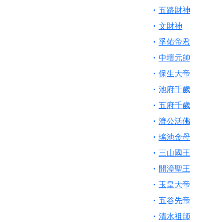
五路財神
文財神
孚佑帝君
中壇元帥
保生大帝
池府千歲
五府千歲
濟公活佛
瑤池金母
三山國王
開漳聖王
玉皇大帝
五谷先帝
清水祖師