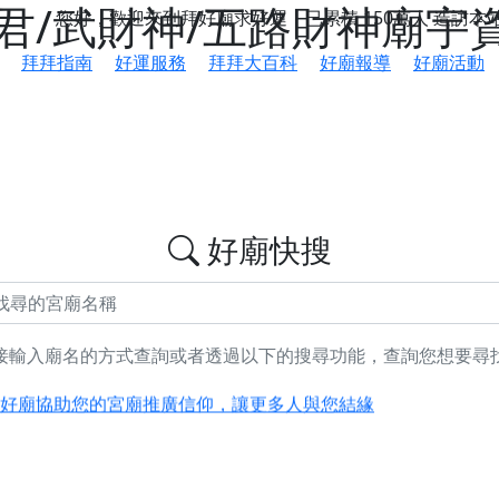
/武財神/五路財神廟宇資料
您好，歡迎來到拜好廟求好運，已累積
150萬人
造訪本
拜拜指南
好運服務
拜拜大百科
好廟報導
好廟活動
好廟快搜
接輸入廟名的方式查詢或者透過以下的搜尋功能，查詢您想要尋
鄉 池和宮】 贊助支持我們推廣台灣民俗宗教文化
好廟協助您的宮廟推廣信仰，讓更多人與您結緣
會】丙午年最Chill的神級會香之旅，這不只是一場宗教盛事，
慈生宮】慶讚中元普渡法會，誠摯邀請您一同參與，為自己與家