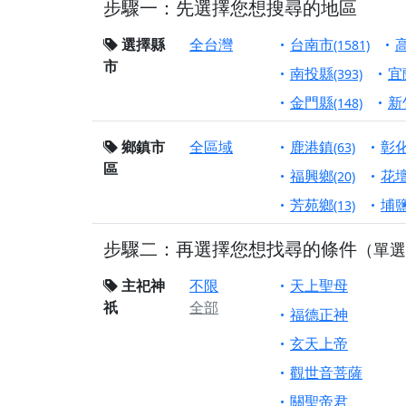
步驟一：先選擇您想搜尋的地區
【屏東縣獅子鄉 楓
終追遠、廣植福田
選擇縣
全台灣
台南市
(1581)
市
【桃園市 桃園蓮華
南投縣
宜
(393)
願平安順遂的慈悲心
金門縣
新
(148)
【桃園龜山 慈恩宮
鄉鎮市
全區域
鹿港鎮
彰
(63)
【新北貢寮 南極玉
區
下善緣。
福興鄉
花
(20)
【桃園慈善宮(天公
芳苑鄉
埔
(13)
是「超級加倍」！
步驟二：再選擇您想找尋的條件
（單選
【台北北投 福慶宮
【桃園龜山 慈恩宮
主祀神
不限
天上聖母
祇
全部
【桃園龜山 慈恩宮
福德正神
【新北八里 紫德宮
玄天上帝
【台北北投金虎爺會
觀世音菩薩
【新北八里 紫德宮
關聖帝君