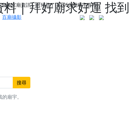
 | 拜好廟求好運 找到
站查詢宮廟資訊，已刊登了
10,050
間廟宇資料。
百廟攝影
搜尋
找的廟宇。
更是一趟充滿神明加持、帶你走透透的「神級文化
人累積福德、祈求平安好運