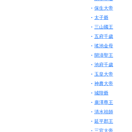
【桃園新屋 深圳玄
保生大帝
【桃園新屋 深圳玄
太子爺
【桃園慈善宮(天公
三山國王
歡迎友廟長官、小編
五府千歲
歡迎信眾分享您前往
瑤池金母
開漳聖王
池府千歲
玉皇大帝
神農大帝
城隍爺
廣澤尊王
清水祖師
延平郡王
三官大帝