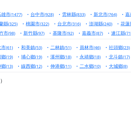
港清華山聖天宮】驪山母娘聖誕暨中元普渡大法會，誠邀十方善
高雄市
台中市
雲林縣
新北市
嘉
(1477)
(928)
(833)
(764)
寺】盂蘭盆中元報恩法會，這場法會不只是超薦與普渡，更是一
蘭縣
桃園市
台北市
澎湖縣
花蓮
(325)
(322)
(316)
(240)
意。
竹市
新竹縣
基隆市
嘉義市
連江縣
(98)
(97)
(92)
(87)
(71
】丙午年梁皇寶懺法會，一念虔誠禮寶懺，一分懺悔植福田，誠
化市
和美鎮
二林鎮
員林市
社頭鄉
(61)
(53)
(51)
(46)
(23)
明殿】中元普渡大法會，誠摯歡迎十方善信大德隨喜贊普，為祖
壇鄉
埔心鄉
溪州鄉
永靖鄉
北斗鎮
(19)
(19)
(18)
(18)
(17)
廟)】中元普渡交給專業的來，省時省力又積福！「玉皇大帝 大
鹽鄉
線西鄉
伸港鄉
二水鄉
大城鄉
(13)
(12)
(11)
(10)
(8)
）
】慶讚中元普渡法會，誠摯邀請十方善信大德，一同回到北投土
】瑤池金母聖誕祝壽盛典，邀請十方善信大德蒞臨參香祝壽，同
】丙午年慶讚中元普渡法會，正是讓我們用善念與功德，迴向冥
】丙午年中元普渡讚普超薦法會，普施眾生・慎終追遠・廣植福
】父親節陪爸爸一起闖關趣，邀請大小朋友一起留下珍貴的家庭
】父親節奉茶感恩活動，一杯茶，一份心意；一句感謝，一生難