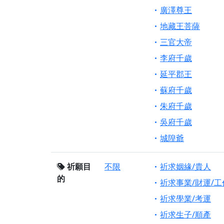
廣澤尊王
地藏王菩薩
三官大帝
李府千歲
延平郡王
蘇府千歲
朱府千歲
吳府千歲
城隍爺
祈願目
不限
祈求姻緣/貴人
的
祈求事業/財運/工
祈求學業/考運
祈求生子/順產