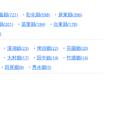
信大德，一同回到母娘慈悲座前，祈福納祥、慎
義縣
彰化縣
屏東縣
(721)
(598)
(396)
份對祖先的感恩、對親人的思念，也是為家人祈
縣
苗栗縣
台東縣
(201)
(184)
(178)
)
邀十方善信大德共同參與。
溪湖鎮
埤頭鄉
芬園鄉
(23)
(22)
(20)
先親眷祈求安息，也為自身與家人累積福德、種
大村鄉
田中鎮
竹塘鄉
(17)
(14)
(14)
天尊」 親自坐鎮主法！幫你累積的功德福報自然
田尾鄉
秀水鄉
(8)
(5)
地公埔，祈願闔家平安、地方祥和、福運綿長。
沐母娘慈光，共祈平安吉祥
陽兩利、闔家平安的殊勝因緣。
田
回憶
忘。