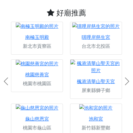
好廟推薦
南極玉明殿
唭哩岸慈生宮
新北市貢寮區
台北市北投區
桃園慈善宮
楓港清華山聖天宮
桃園市桃園區
Previous
Ne
屏東縣獅子鄉
龜山慈恩宮
池和宮
桃園市龜山區
新竹縣新豐鄉