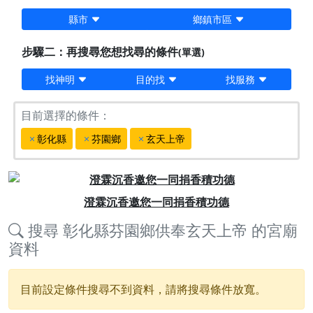
縣市
鄉鎮市區
步驟二：再搜尋您想找尋的條件
(單選)
找神明
目的找
找服務
目前選擇的條件：
彰化縣
芬園鄉
玄天上帝
Previous
Next
澄霖沉香邀您一同捐香積功德
搜尋
彰化縣芬園鄉供奉玄天上帝
的宮廟
資料
目前設定條件搜尋不到資料，請將搜尋條件放寬。