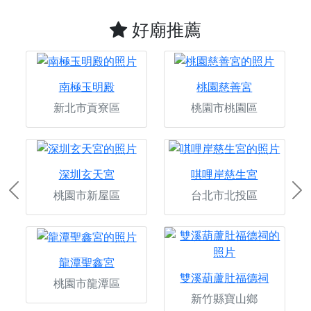
好廟推薦
南極玉明殿
桃園慈善宮
新北市貢寮區
桃園市桃園區
深圳玄天宮
唭哩岸慈生宮
桃園市新屋區
台北市北投區
Previous
Ne
龍潭聖鑫宮
雙溪葫蘆肚福德祠
桃園市龍潭區
新竹縣寶山鄉