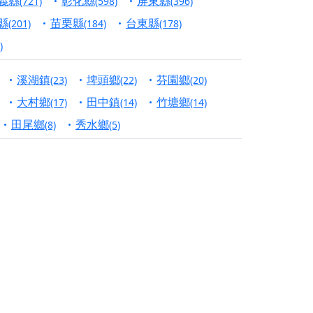
義縣
彰化縣
屏東縣
(721)
(598)
(396)
份對祖先的感恩、對親人的思念，也是為家人祈
縣
苗栗縣
台東縣
(201)
(184)
(178)
)
邀十方善信大德共同參與。
溪湖鎮
埤頭鄉
芬園鄉
(23)
(22)
(20)
先親眷祈求安息，也為自身與家人累積福德、種
大村鄉
田中鎮
竹塘鄉
(17)
(14)
(14)
天尊」 親自坐鎮主法！幫你累積的功德福報自然
田尾鄉
秀水鄉
(8)
(5)
地公埔，祈願闔家平安、地方祥和、福運綿長。
沐母娘慈光，共祈平安吉祥
陽兩利、闔家平安的殊勝因緣。
田
回憶
忘。
份感謝守護的虔誠心意