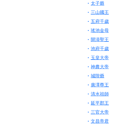
【桃園新屋 深圳玄
太子爺
【桃園慈善宮(天公
三山國王
歡迎友廟長官、小編
五府千歲
歡迎信眾分享您前往
瑤池金母
開漳聖王
池府千歲
玉皇大帝
神農大帝
城隍爺
廣澤尊王
清水祖師
延平郡王
三官大帝
文昌帝君