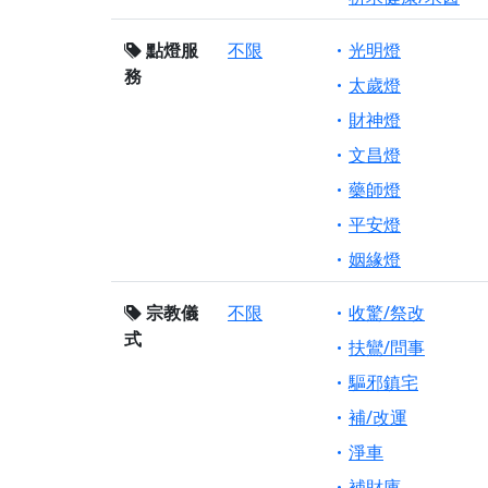
點燈服
不限
光明燈
務
太歲燈
財神燈
文昌燈
藥師燈
平安燈
姻緣燈
宗教儀
不限
收驚/祭改
式
扶鸞/問事
驅邪鎮宅
補/改運
淨車
補財庫