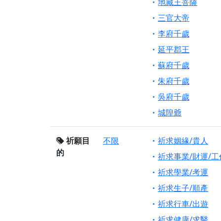
地藏王菩薩
三官大帝
李府千歲
延平郡王
蘇府千歲
朱府千歲
吳府千歲
城隍爺
祈願目
不限
祈求姻緣/貴人
的
祈求事業/財運/工
祈求學業/考運
祈求生子/順產
祈求行車/出遊
祈求健康/求醫