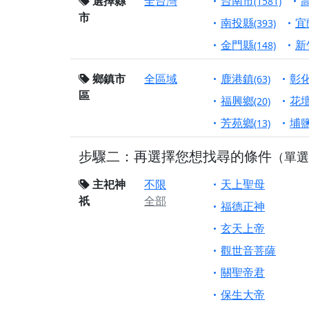
選擇縣
全台灣
台南市
(1581)
市
【桃園市 桃園蓮華
南投縣
宜
(393)
願平安順遂的慈悲心
金門縣
新
(148)
【桃園龜山 慈恩宮
鄉鎮市
全區域
鹿港鎮
彰
(63)
【新北貢寮 南極玉
區
下善緣。
福興鄉
花
(20)
【桃園慈善宮(天公
芳苑鄉
埔
(13)
是「超級加倍」！
步驟二：再選擇您想找尋的條件
（單選
【台北北投 福慶宮
【桃園龜山 慈恩宮
主祀神
不限
天上聖母
祇
全部
【桃園龜山 慈恩宮
福德正神
【新北八里 紫德宮
玄天上帝
【台北北投金虎爺會
觀世音菩薩
【新北八里 紫德宮
關聖帝君
【桃園新屋 深圳玄
保生大帝