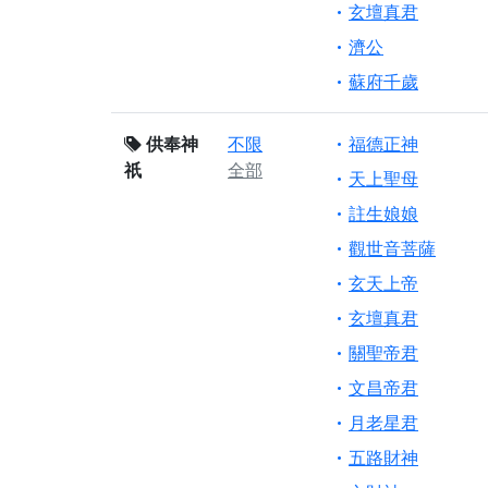
玄壇真君
濟公
蘇府千歲
供奉神
不限
福德正神
祇
全部
天上聖母
註生娘娘
觀世音菩薩
玄天上帝
玄壇真君
關聖帝君
文昌帝君
月老星君
五路財神