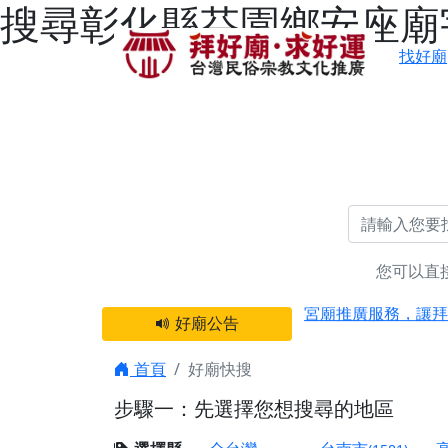
搜尋彰化縣芬園鄉安座廟宇
找好廟
感謝 【新竹縣新豐
您可以直
宮廟推廣服務，讓拜
好廟公告
【台北 北投金虎爺
之旅」！
首頁
好廟快搜
【台北北投 唭哩岸
步驟一：先選擇您想搜尋的地區
【屏東縣獅子鄉 楓
終追遠、廣植福田