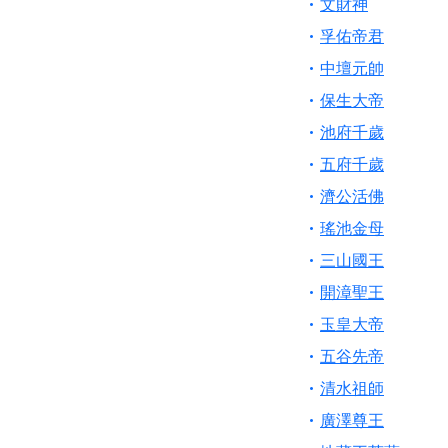
文財神
孚佑帝君
中壇元帥
保生大帝
池府千歲
五府千歲
濟公活佛
瑤池金母
三山國王
開漳聖王
玉皇大帝
五谷先帝
清水祖師
廣澤尊王