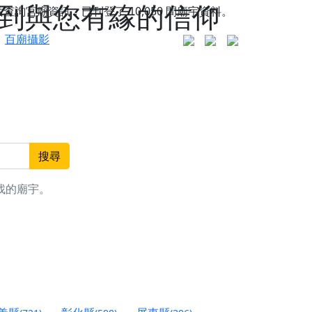
找到與您有緣的信仰
站查詢宮廟資訊，已刊登了
10,050
間廟宇資料。
百廟攝影
搜尋
找的廟宇。
更是一趟充滿神明加持、帶你走透透的「神級文化
人累積福德、祈求平安好運
信大德，一同回到母娘慈悲座前，祈福納祥、慎