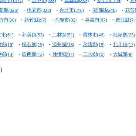
高雄市
台中市
雲林縣
新北市
嘉
(1477)
(928)
(833)
(764)
寺】盂蘭盆中元報恩法會，這場法會不只是超薦與普渡，更是一
蘭縣
桃園市
台北市
澎湖縣
花蓮
(325)
(322)
(316)
(240)
意。
竹市
新竹縣
基隆市
嘉義市
連江縣
(98)
(97)
(92)
(87)
(71
】丙午年梁皇寶懺法會，一念虔誠禮寶懺，一分懺悔植福田，誠
化市
和美鎮
二林鎮
員林市
社頭鄉
(61)
(53)
(51)
(46)
(23)
明殿】中元普渡大法會，誠摯歡迎十方善信大德隨喜贊普，為祖
壇鄉
埔心鄉
溪州鄉
永靖鄉
北斗鎮
(19)
(19)
(18)
(18)
(17)
廟)】中元普渡交給專業的來，省時省力又積福！「玉皇大帝 大
鹽鄉
線西鄉
伸港鄉
二水鄉
大城鄉
(13)
(12)
(11)
(10)
(8)
）
】慶讚中元普渡法會，誠摯邀請十方善信大德，一同回到北投土
】瑤池金母聖誕祝壽盛典，邀請十方善信大德蒞臨參香祝壽，同
】丙午年慶讚中元普渡法會，正是讓我們用善念與功德，迴向冥
】丙午年中元普渡讚普超薦法會，普施眾生・慎終追遠・廣植福
】父親節陪爸爸一起闖關趣，邀請大小朋友一起留下珍貴的家庭
】父親節奉茶感恩活動，一杯茶，一份心意；一句感謝，一生難
天宮】農曆七月擴大犒軍科儀，吉祥月不只有普渡祈福，也有一