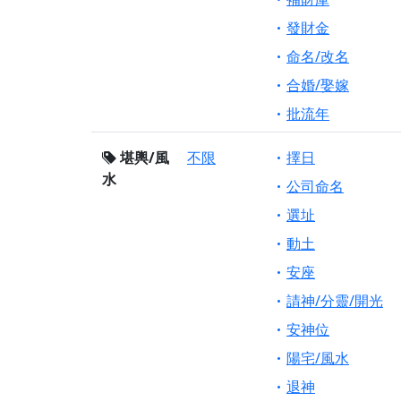
發財金
命名/改名
合婚/娶嫁
批流年
堪輿/風
不限
擇日
水
公司命名
選址
動土
安座
請神/分靈/開光
安神位
陽宅/風水
退神