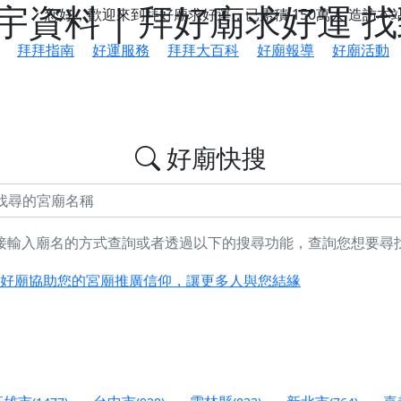
資料 | 拜好廟求好運 
您好，歡迎來到拜好廟求好運，已累積
150萬人
造訪本
拜拜指南
好運服務
拜拜大百科
好廟報導
好廟活動
好廟快搜
鄉 池和宮】 贊助支持我們推廣台灣民俗宗教文化
接輸入廟名的方式查詢或者透過以下的搜尋功能，查詢您想要尋
好廟協助您的宮廟推廣信仰，讓更多人與您結緣
會】丙午年最Chill的神級會香之旅，這不只是一場宗教盛事，
慈生宮】慶讚中元普渡法會，誠摯邀請您一同參與，為自己與家
港清華山聖天宮】驪山母娘聖誕暨中元普渡大法會，誠邀十方善