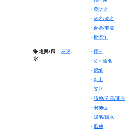
發財金
命名/改名
合婚/娶嫁
批流年
堪輿/風
不限
擇日
水
公司命名
選址
動土
安座
請神/分靈/開光
安神位
陽宅/風水
退神