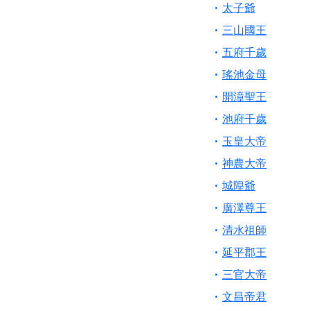
【桃園新屋 深圳玄
太子爺
【桃園慈善宮(天公
三山國王
歡迎友廟長官、小編
五府千歲
歡迎信眾分享您前往
瑤池金母
開漳聖王
池府千歲
玉皇大帝
神農大帝
城隍爺
廣澤尊王
清水祖師
延平郡王
三官大帝
文昌帝君