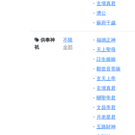
玄壇真君
濟公
蘇府千歲
供奉神
不限
福德正神
祇
全部
天上聖母
註生娘娘
觀世音菩薩
玄天上帝
玄壇真君
關聖帝君
文昌帝君
月老星君
五路財神