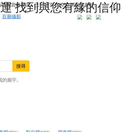
好運 找到與您有緣的信仰
站查詢宮廟資訊，已刊登了
10,050
間廟宇資料。
百廟攝影
搜尋
找的廟宇。
更是一趟充滿神明加持、帶你走透透的「神級文化
人累積福德、祈求平安好運
信大德，一同回到母娘慈悲座前，祈福納祥、慎