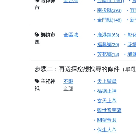
終追遠、廣植福田
選擇縣
全台灣
台南市
(1581)
市
【桃園市 桃園蓮華
南投縣
宜
(393)
願平安順遂的慈悲心
金門縣
新
(148)
【桃園龜山 慈恩宮
鄉鎮市
全區域
鹿港鎮
彰
(63)
【新北貢寮 南極玉
區
下善緣。
福興鄉
花
(20)
【桃園慈善宮(天公
芳苑鄉
埔
(13)
是「超級加倍」！
步驟二：再選擇您想找尋的條件
（單選
【台北北投 福慶宮
【桃園龜山 慈恩宮
主祀神
不限
天上聖母
祇
全部
【桃園龜山 慈恩宮
福德正神
【新北八里 紫德宮
玄天上帝
【台北北投金虎爺會
觀世音菩薩
【新北八里 紫德宮
關聖帝君
【桃園新屋 深圳玄
保生大帝