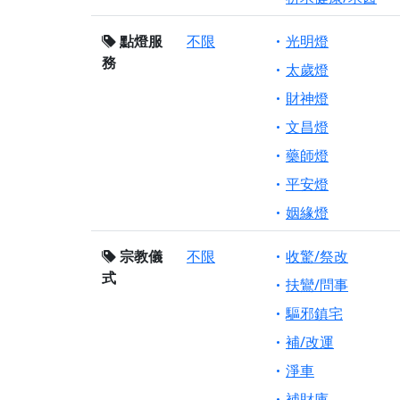
點燈服
不限
光明燈
務
太歲燈
財神燈
文昌燈
藥師燈
平安燈
姻緣燈
宗教儀
不限
收驚/祭改
式
扶鸞/問事
驅邪鎮宅
補/改運
淨車
補財庫