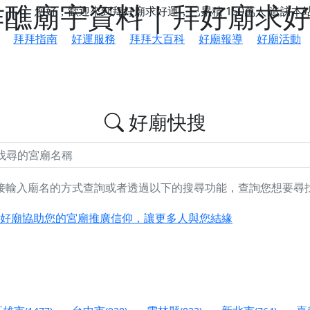
醮廟宇資料 | 拜好廟求
您好，歡迎來到拜好廟求好運，已累積
150萬人
造訪本
拜拜指南
好運服務
拜拜大百科
好廟報導
好廟活動
好廟快搜
接輸入廟名的方式查詢或者透過以下的搜尋功能，查詢您想要尋
鄉 池和宮】 贊助支持我們推廣台灣民俗宗教文化
好廟協助您的宮廟推廣信仰，讓更多人與您結緣
會】丙午年最Chill的神級會香之旅，這不只是一場宗教盛事，
慈生宮】慶讚中元普渡法會，誠摯邀請您一同參與，為自己與家
港清華山聖天宮】驪山母娘聖誕暨中元普渡大法會，誠邀十方善