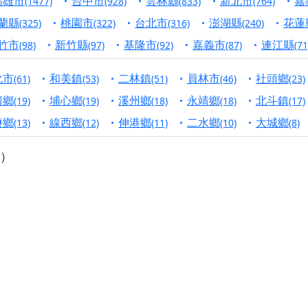
高雄市
台中市
雲林縣
新北市
嘉
(1477)
(928)
(833)
(764)
寺】盂蘭盆中元報恩法會，這場法會不只是超薦與普渡，更是一
蘭縣
桃園市
台北市
澎湖縣
花蓮
(325)
(322)
(316)
(240)
意。
竹市
新竹縣
基隆市
嘉義市
連江縣
(98)
(97)
(92)
(87)
(71
】丙午年梁皇寶懺法會，一念虔誠禮寶懺，一分懺悔植福田，誠
化市
和美鎮
二林鎮
員林市
社頭鄉
(61)
(53)
(51)
(46)
(23)
明殿】中元普渡大法會，誠摯歡迎十方善信大德隨喜贊普，為祖
壇鄉
埔心鄉
溪州鄉
永靖鄉
北斗鎮
(19)
(19)
(18)
(18)
(17)
廟)】中元普渡交給專業的來，省時省力又積福！「玉皇大帝 大
鹽鄉
線西鄉
伸港鄉
二水鄉
大城鄉
(13)
(12)
(11)
(10)
(8)
）
】慶讚中元普渡法會，誠摯邀請十方善信大德，一同回到北投土
】瑤池金母聖誕祝壽盛典，邀請十方善信大德蒞臨參香祝壽，同
】丙午年慶讚中元普渡法會，正是讓我們用善念與功德，迴向冥
】丙午年中元普渡讚普超薦法會，普施眾生・慎終追遠・廣植福
】父親節陪爸爸一起闖關趣，邀請大小朋友一起留下珍貴的家庭
】父親節奉茶感恩活動，一杯茶，一份心意；一句感謝，一生難
天宮】農曆七月擴大犒軍科儀，吉祥月不只有普渡祈福，也有一