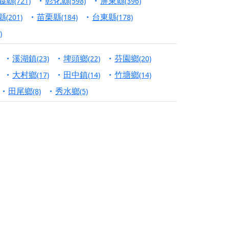
義縣
彰化縣
屏東縣
(721)
(598)
(396)
份對祖先的感恩、對親人的思念，也是為家人祈
縣
苗栗縣
台東縣
(201)
(184)
(178)
)
邀十方善信大德共同參與。
溪湖鎮
埤頭鄉
芬園鄉
(23)
(22)
(20)
先親眷祈求安息，也為自身與家人累積福德、種
大村鄉
田中鎮
竹塘鄉
(17)
(14)
(14)
天尊」 親自坐鎮主法！幫你累積的功德福報自然
田尾鄉
秀水鄉
(8)
(5)
地公埔，祈願闔家平安、地方祥和、福運綿長。
沐母娘慈光，共祈平安吉祥
陽兩利、闔家平安的殊勝因緣。
田
回憶
忘。
份感謝守護的虔誠心意