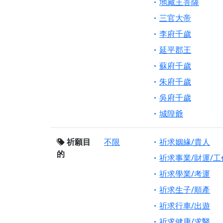
地藏王菩薩
三官大帝
李府千歲
延平郡王
蘇府千歲
朱府千歲
吳府千歲
城隍爺
祈願目
不限
祈求姻緣/貴人
的
祈求事業/財運/工
祈求學業/考運
祈求生子/順產
祈求行車/出遊
祈求健康/求醫