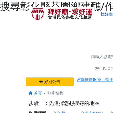
搜尋彰化縣芬園鄉建醮/作
找好廟
您可以直
感謝 【新竹縣新豐
宮廟推廣服務，讓拜
好廟公告
【台北 北投金虎爺
之旅」！
首頁
好廟快搜
【台北北投 唭哩岸
步驟一：先選擇您想搜尋的地區
【屏東縣獅子鄉 楓