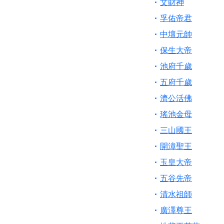
文財神
孚佑帝君
中壇元帥
保生大帝
池府千歲
五府千歲
濟公活佛
瑤池金母
三山國王
開漳聖王
玉皇大帝
五谷先帝
清水祖師
廣澤尊王