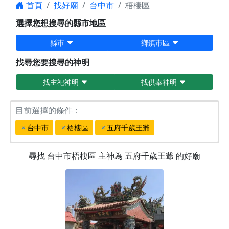
首頁
找好廟
台中市
梧棲區
選擇您想搜尋的縣市地區
縣市
鄉鎮市區
找尋您要搜尋的神明
找主祀神明
找供奉神明
目前選擇的條件：
台中市
梧棲區
五府千歲王爺
尋找
台中市梧棲區
主神為
五府千歲王爺
的好廟