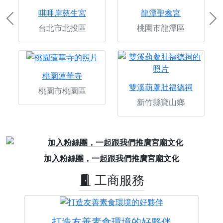
唭哩岸慈生宮
龍潭聖鑫宮
Previous
Ne
台北市北投區
桃園市龍潭區
桃園蓮華寺
雙溪葫蘆肚福德祠
桃園市桃園區
新竹縣寶山鄉
Previous
Next
加入粉絲團，一起跟我們推廣宮廟文化
工商服務
打造友善素食環境的好夥伴