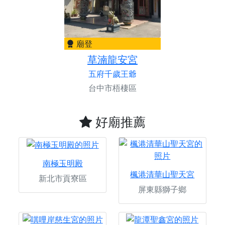
廟登
草湳龍安宮
五府千歲王爺
台中市梧棲區
好廟推薦
南極玉明殿
楓港清華山聖天宮
新北市貢寮區
屏東縣獅子鄉