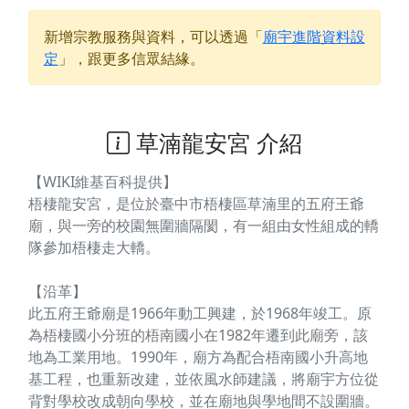
新增宗教服務與資料，可以透過「
廟宇進階資料設
定
」，跟更多信眾結緣。
草湳龍安宮 介紹
【WIKI維基百科提供】
梧棲龍安宮，是位於臺中市梧棲區草湳里的五府王爺
廟，與一旁的校園無圍牆隔閡，有一組由女性組成的轎
隊參加梧棲走大轎。
【沿革】
此五府王爺廟是1966年動工興建，於1968年竣工。原
為梧棲國小分班的梧南國小在1982年遷到此廟旁，該
地為工業用地。1990年，廟方為配合梧南國小升高地
基工程，也重新改建，並依風水師建議，將廟宇方位從
背對學校改成朝向學校，並在廟地與學地間不設圍牆。