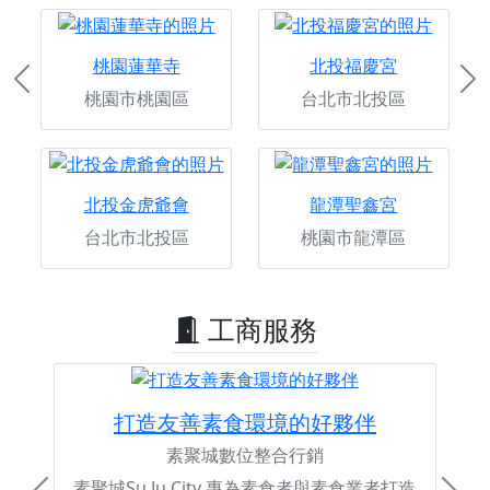
桃園蓮華寺
北投福慶宮
Previous
Ne
桃園市桃園區
台北市北投區
北投金虎爺會
龍潭聖鑫宮
台北市北投區
桃園市龍潭區
工商服務
打造友善素食環境的好夥伴
素聚城數位整合行銷
素聚城Su Ju City 專為素食者與素食業者打造