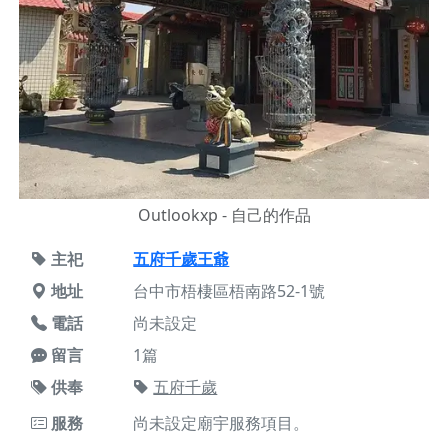
Outlookxp - 自己的作品
主祀
五府千歲王爺
地址
台中市梧棲區梧南路52-1號
電話
尚未設定
留言
1篇
供奉
五府千歲
服務
尚未設定廟宇服務項目。