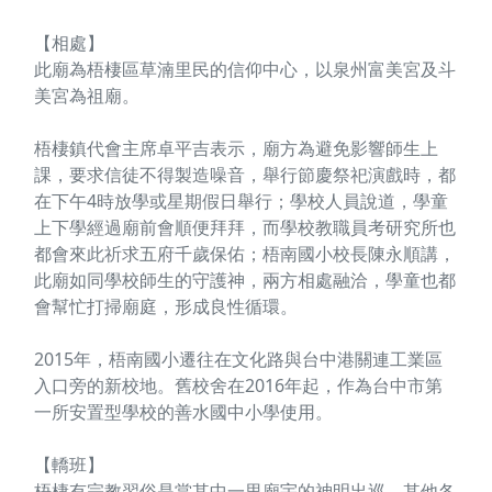
【相處】
此廟為梧棲區草湳里民的信仰中心，以泉州富美宮及斗
美宮為祖廟。
梧棲鎮代會主席卓平吉表示，廟方為避免影響師生上
課，要求信徒不得製造噪音，舉行節慶祭祀演戲時，都
在下午4時放學或星期假日舉行；學校人員說道，學童
上下學經過廟前會順便拜拜，而學校教職員考研究所也
都會來此祈求五府千歲保佑；梧南國小校長陳永順講，
此廟如同學校師生的守護神，兩方相處融洽，學童也都
會幫忙打掃廟庭，形成良性循環。
2015年，梧南國小遷往在文化路與台中港關連工業區
入口旁的新校地。舊校舍在2016年起，作為台中市第
一所安置型學校的善水國中小學使用。
【轎班】
梧棲有宗教習俗是當其中一里廟宇的神明出巡，其他各