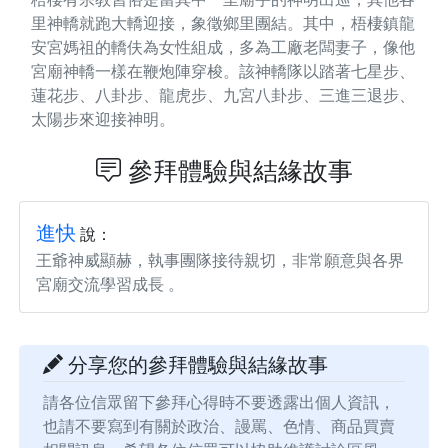
里神轎就跑大轎迎接，象徵鄉里團結。其中，梧棲鎮龍
安宮媽祖的轎伕為女性組成，多為工廠老闆妻子，像他
宮廟神轎一樣在鞭炮陣穿梭。該神轎隊以踏著七星步、
蓮花步、八卦步、龍虎步、九宮八卦步、三進三退步、
太陽步來迎接神明。
參拜體驗與結緣故事
進快
說：
王爺神威顯赫，執事團隊接待親切，非常願意與各界
宮廟交流學習成長 。
分享您的參拜體驗與結緣故事
請各位信眾留下參拜心得時不要透露出個人資訊，
也請不要寫到有關於政治、謾罵、色情、商品買賣