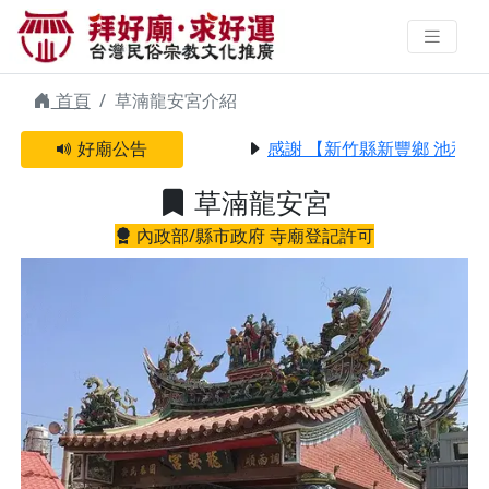
草湳龍安宮 | 拜好廟求好運 找到與
您有緣的信仰
首頁
草湳龍安宮介紹
好廟公告
感謝 【新竹縣新豐鄉 池和宮
草湳龍安宮
內政部/縣市政府 寺廟登記許可