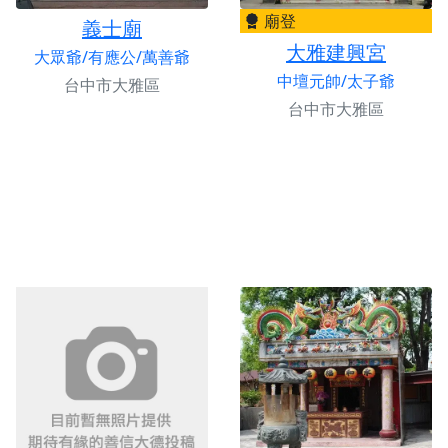
廟登
義士廟
大雅建興宮
大眾爺/有應公/萬善爺
中壇元帥/太子爺
台中市大雅區
台中市大雅區