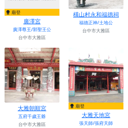
廟登
橫山村永和福德祠
廣澤宮
福德正神/土地公
廣澤尊王/郭聖王公
台中市大雅區
台中市大雅區
廟登
大雅朝順宮
大雅天地宮
五府千歲王爺
張天師/張府天師
台中市大雅區