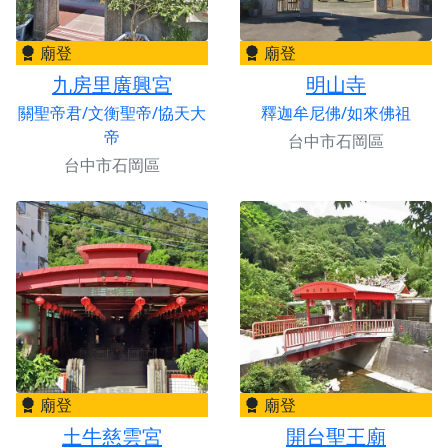
廟登
廟登
九房里廣興宮
明山寺
關聖帝君/文衡聖帝/協天大
釋迦牟尼佛/如來佛祖
帝
台中市石岡區
台中市石岡區
廟登
廟登
土牛慈雲宮
開台聖王廟