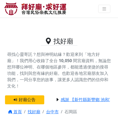
台中市石岡區的好廟資料｜拜好廟
求好運 找到與您有緣的信仰
找好廟
尋找心靈寄託？想與神明結緣？歡迎來到「地方好
廟」！我們用心收錄了全台
10,050
間宮廟資料，無論您
想拜哪位神明、在哪個地區參拜，都能透過便捷的搜尋
功能，找到與您有緣的好廟。
也歡迎各地宮廟朋友加入
我們，一同分享您的故事，讓更多人認識您們的信仰和
文化！
好廟公告
感謝 【新竹縣新豐鄉 池和宮】 
首頁
找好廟
台中市
石岡區