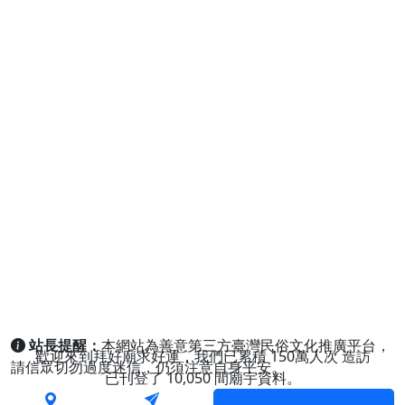
站長提醒：
本網站為善意第三方臺灣民俗文化推廣平台，
歡迎來到拜好廟求好運，我們已累積
150萬人次
造訪
請信眾切勿過度迷信，仍須注意自身平安。
已刊登了
10,050
間廟宇資料。