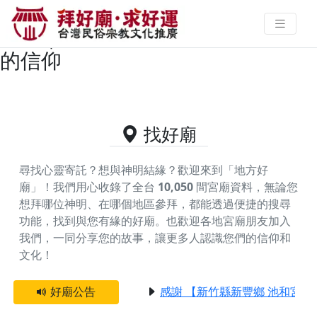
台中市梧棲區供奉延平郡王的好廟
資料｜拜好廟求好運 找到與您有緣
的信仰
找好廟
尋找心靈寄託？想與神明結緣？歡迎來到「地方好
廟」！我們用心收錄了全台
10,050
間宮廟資料，無論您
想拜哪位神明、在哪個地區參拜，都能透過便捷的搜尋
功能，找到與您有緣的好廟。
也歡迎各地宮廟朋友加入
我們，一同分享您的故事，讓更多人認識您們的信仰和
文化！
好廟公告
感謝 【新竹縣新豐鄉 池和宮】