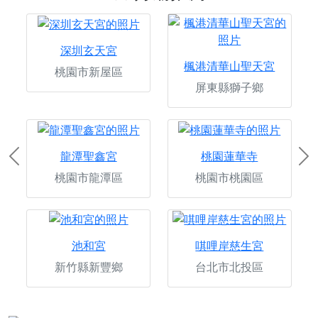
深圳玄天宮
楓港清華山聖天宮
桃園市新屋區
屏東縣獅子鄉
龍潭聖鑫宮
桃園蓮華寺
Previous
Ne
桃園市龍潭區
桃園市桃園區
池和宮
唭哩岸慈生宮
新竹縣新豐鄉
台北市北投區