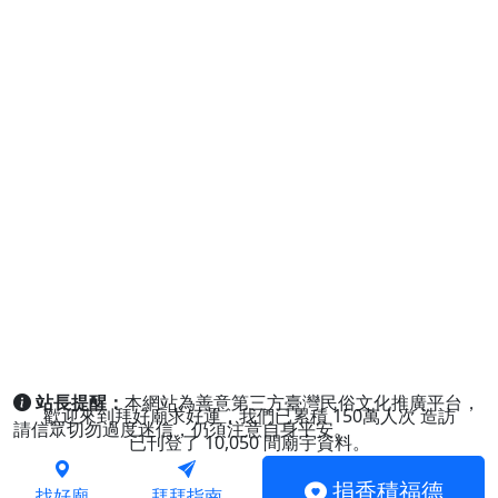
站長提醒：
本網站為善意第三方臺灣民俗文化推廣平台，
歡迎來到拜好廟求好運，我們已累積
150萬人次
造訪
請信眾切勿過度迷信，仍須注意自身平安。
已刊登了
10,050
間廟宇資料。
捐香積福德
找好廟
拜拜指南