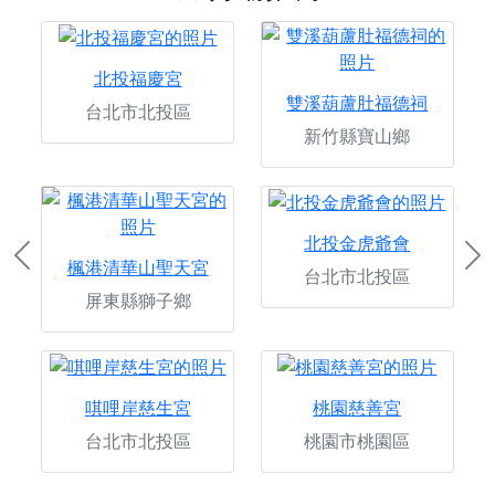
北投福慶宮
雙溪葫蘆肚福德祠
台北市北投區
新竹縣寶山鄉
北投金虎爺會
Previous
Ne
楓港清華山聖天宮
台北市北投區
屏東縣獅子鄉
唭哩岸慈生宮
桃園慈善宮
台北市北投區
桃園市桃園區