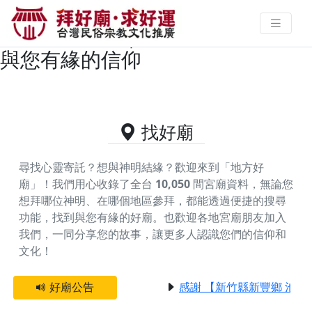
新竹縣芎林鄉主神為福德正神/土地
公的好廟資料｜拜好廟求好運 找到
與您有緣的信仰
找好廟
尋找心靈寄託？想與神明結緣？歡迎來到「地方好
廟」！我們用心收錄了全台
10,050
間宮廟資料，無論您
想拜哪位神明、在哪個地區參拜，都能透過便捷的搜尋
功能，找到與您有緣的好廟。
也歡迎各地宮廟朋友加入
我們，一同分享您的故事，讓更多人認識您們的信仰和
文化！
好廟公告
感謝 【新竹縣新豐鄉 池和