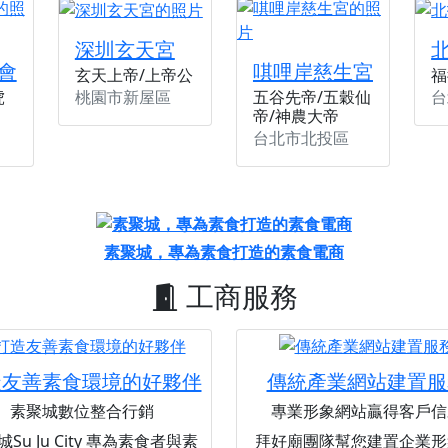
深圳玄天宮
會
唭哩岸慈生宮
玄天上帝/上帝公
福
桃園市新屋區
台
虎
五谷先帝/五穀仙
帝/神農大帝
台北市北投區
素聚城，專為素食打造的素食電商
工商服務
造友善素食環境的好夥伴
傳統產業網站建置服
素聚城數位整合行銷
專業形象網站贏得客戶信
Su Ju City 專為素食者與素
拜好廟團隊幫您建置企業形