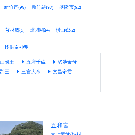
信大德，一同回到母娘慈悲座前，祈福納祥、慎
新竹市
新竹縣
基隆市
(98)
(97)
(92)
份對祖先的感恩、對親人的思念，也是為家人祈
芎林鄉
北埔鄉
橫山鄉
(5)
(4)
(2)
邀十方善信大德共同參與。
先親眷祈求安息，也為自身與家人累積福德、種
找供奉神明
山國王
五府千歲
瑤池金母
天尊」 親自坐鎮主法！幫你累積的功德福報自然
郡王
三官大帝
文昌帝君
地公埔，祈願闔家平安、地方祥和、福運綿長。
沐母娘慈光，共祈平安吉祥
陽兩利、闔家平安的殊勝因緣。
田
回憶
五和宮
忘。
天上聖母/媽祖