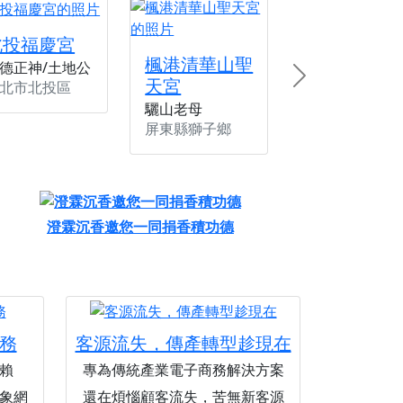
北投福慶宮
楓港清華山聖
德正神/土地公
天宮
Next
北市北投區
驪山老母
屏東縣獅子鄉
澄霖沉香邀您一同捐香積功德
務
客源流失，傳產轉型趁現在
賴
專為傳統產業電子商務解決方案
象網
還在煩惱顧客流失，苦無新客源