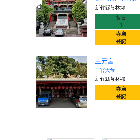
【桃園新屋 深圳玄
新竹縣芎林鄉
【桃園新屋 深圳玄
留言
【桃園慈善宮(天公
1
歡迎友廟長官、小編
寺廟
登記
歡迎信眾分享您前往
三元宮
三官大帝
新竹縣芎林鄉
寺廟
登記