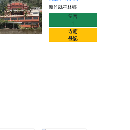
份感謝守護的虔誠心意
新竹縣芎林鄉
來參香，共同向七娘媽祝壽祈福
留言
財運亨通、事業順遂、百邪退散。
1
寺廟
登記