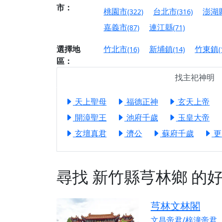
【屏東縣獅子鄉 楓
市：
桃園市
台北市
澎湖
(322)
(316)
終追遠、廣植福田
嘉義市
連江縣
(87)
(71)
【桃園市 桃園蓮華
願平安順遂的慈悲心
選擇地
竹北市
新埔鎮
竹東鎮
(16)
(14)
(
【桃園龜山 慈恩宮
區：
【新北貢寮 南極玉
找主祀神明
下善緣。
天上聖母
福德正神
玄天上帝
【桃園慈善宮(天公
是「超級加倍」！
開漳聖王
池府千歲
玉皇大帝
【台北北投 福慶宮
玄壇真君
濟公
蘇府千歲
更
【桃園龜山 慈恩宮
【桃園龜山 慈恩宮
尋找
新竹縣芎林鄉
的好
【新北八里 紫德宮
【台北北投金虎爺會
芎林文林閣
【新北八里 紫德宮
文昌帝君/梓潼帝君