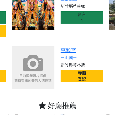
天宮】農曆七月擴大犒軍科儀，吉祥月不只有普渡祈福，也有一
新竹縣芎林鄉
天宮】七娘媽聖誕祝壽慶典，誠摯邀請十方善信大德攜家帶眷前
留言
廟)】虎爺元帥 開光大典，祈求虎爺神威護持，庇佑闔家平安、
1
加入我們LINE官方帳號，讓我們協助您的廟宇推廣。
廟宇的參拜體驗，推廣您的信仰
惠和宮
三山國王
新竹縣芎林鄉
寺廟
登記
好廟推薦