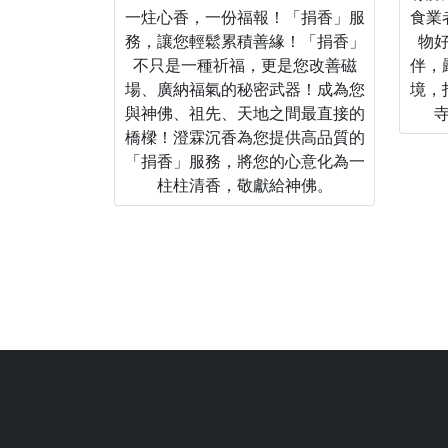
一炷心香，一份福報！「捐香」服
食業
務，讓您輕鬆累積善緣！「捐香」
物
不只是一種祈福，更是您改善磁
伴，
場、廣納福氣的秘密武器！成為您
境，
與神佛、祖先、天地之間最直接的
橋樑！澄霖沉香為您提供高品質的
「捐香」服務，將您的心意化為一
柱柱清香，敬獻給神佛。
站長提醒：
本網
拜好廟求好運是一個台灣傳統