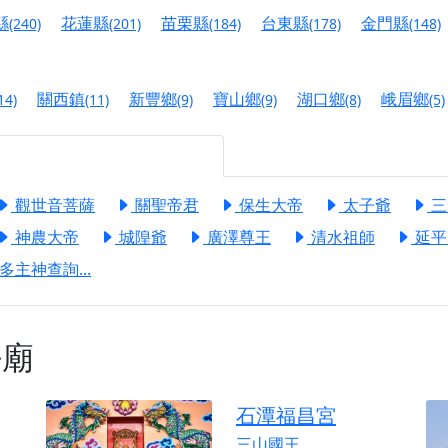
港清華山聖天宮】驪山母娘聖誕暨中元普渡大法會，誠邀十方善
縣
花蓮縣
苗栗縣
台東縣
金門縣
(240)
(201)
(184)
(178)
(148)
寺】盂蘭盆中元報恩法會，這場法會不只是超薦與普渡，更是一
意。
關西鎮
新豐鄉
寶山鄉
湖口鄉
峨眉鄉
14)
(11)
(9)
(9)
(8)
(5)
】丙午年梁皇寶懺法會，一念虔誠禮寶懺，一分懺悔植福田，誠
明殿】中元普渡大法會，誠摯歡迎十方善信大德隨喜贊普，為祖
觀世音菩薩
關聖帝君
保生大帝
太子爺
三
廟)】中元普渡交給專業的來，省時省力又積福！「玉皇大帝 大
神農大帝
城隍爺
廣澤尊王
清水祖師
延平
】慶讚中元普渡法會，誠摯邀請十方善信大德，一同回到北投土
多主神查詢...
】瑤池金母聖誕祝壽盛典，邀請十方善信大德蒞臨參香祝壽，同
】丙午年慶讚中元普渡法會，正是讓我們用善念與功德，迴向冥
廟
】丙午年中元普渡讚普超薦法會，普施眾生・慎終追遠・廣植福
】父親節陪爸爸一起闖關趣，邀請大小朋友一起留下珍貴的家庭
石潭福昌宮
】父親節奉茶感恩活動，一杯茶，一份心意；一句感謝，一生難
三山國王