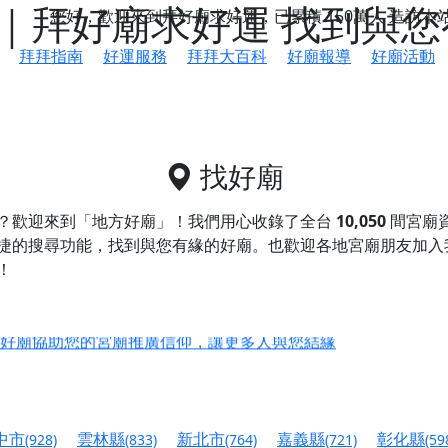
｜拜好廟求好運 找到與您
您好，歡迎來到拜好廟求好運，已累積
150萬人
造訪本
拜拜指南
好運服務
拜拜大百科
好廟報導
好廟活動
找好廟
？歡迎來到「地方好廟」！我們用心收錄了全台
10,050
間宮廟
捷的搜尋功能，找到與您有緣的好廟。
也歡迎各地宮廟朋友加入
！
鄉 池和宮】 贊助支持我們推廣台灣民俗宗教文化
好廟協助您的宮廟推廣信仰，讓更多人與您結緣
會】丙午年最Chill的神級會香之旅，這不只是一場宗教盛事，
慈生宮】慶讚中元普渡法會，誠摯邀請您一同參與，為自己與家
中市
雲林縣
新北市
嘉義縣
彰化縣
(928)
(833)
(764)
(721)
(59