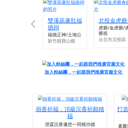
雙溪葫蘆肚福
北投金虎爺
德祠
Previous
虎爺/金虎爺/
爺祖
福德正神/土地公
台北市北投區
新竹縣寶山鄉
加入粉絲團，一起跟我們推廣宮廟文化
捐香祈福，頂級沉香祈願積
打
福
澄霖沉香邀您一同積功德
素聚城