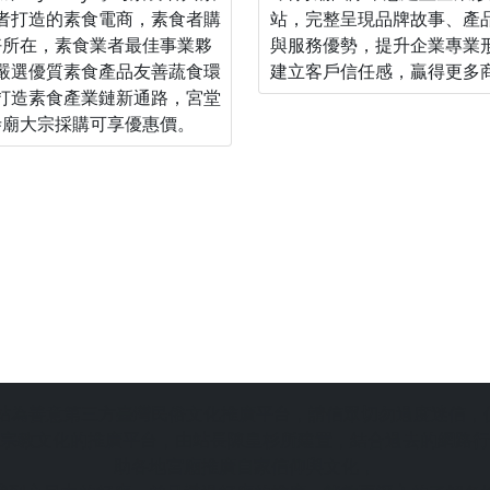
者打造的素食電商，素食者購
站，完整呈現品牌故事、產
好所在，素食業者最佳事業夥
與服務優勢，提升企業專業
嚴選優質素食產品友善蔬食環
建立客戶信任感，贏得更多
打造素食產業鏈新通路，宮堂
寺廟大宗採購可享優惠價。
站為善意第三方臺灣民俗文化推廣平台，請信眾切勿過度迷信，
宗教文化的推廣平台，由站長陳皇杉所建置，結合過去的網路行
助各地宮廟推廣自家信仰與文化，