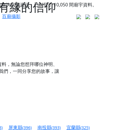
有緣的信仰
站查詢宮廟資訊，已刊登了
10,050
間廟宇資料。
百廟攝影
資料，無論您想拜哪位神明、
我們，一同分享您的故事，讓
更是一趟充滿神明加持、帶你走透透的「神級文化
人累積福德、祈求平安好運
屏東縣
南投縣
宜蘭縣
8)
(396)
(393)
(325)