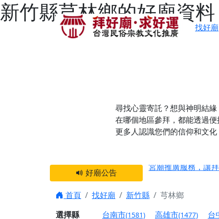
新竹縣芎林鄉的好廟資料
找好廟
尋找心靈寄託？想與神明結緣
在哪個地區參拜，都能透過便
更多人認識您們的信仰和文化
感謝 【新竹縣新豐
宮廟推廣服務，讓拜
好廟公告
【台北 北投金虎爺
之旅」！
首頁
找好廟
新竹縣
芎林鄉
【台北北投 唭哩岸
選擇縣
台南市
高雄市
台
(1581)
(1477)