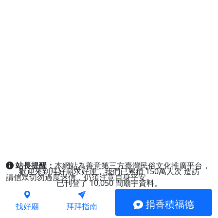
站長提醒：
本網站為善意第三方臺灣民俗文化推廣平台，
歡迎來到拜好廟求好運，我們已累積
150萬人次
造訪
請信眾切勿過度迷信，仍須注意自身平安。
已刊登了
10,050
間廟宇資料。
捐香積福德
找好廟
拜拜指南