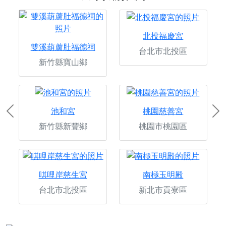
北投福慶宮
雙溪葫蘆肚福德祠
台北市北投區
新竹縣寶山鄉
池和宮
桃園慈善宮
Previous
Ne
新竹縣新豐鄉
桃園市桃園區
唭哩岸慈生宮
南極玉明殿
台北市北投區
新北市貢寮區