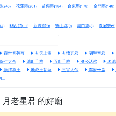
港清華山聖天宮】驪山母娘聖誕暨中元普渡大法會，誠邀十方善
縣
花蓮縣
苗栗縣
台東縣
金門縣
(240)
(201)
(184)
(178)
(148)
寺】盂蘭盆中元報恩法會，這場法會不只是超薦與普渡，更是一
意。
關西鎮
新豐鄉
寶山鄉
湖口鄉
峨眉鄉
14)
(11)
(9)
(9)
(8)
(5)
】丙午年梁皇寶懺法會，一念虔誠禮寶懺，一分懺悔植福田，誠
明殿】中元普渡大法會，誠摯歡迎十方善信大德隨喜贊普，為祖
觀世音菩薩
玄天上帝
玄壇真君
關聖帝君
廟)】中元普渡交給專業的來，省時省力又積福！「玉皇大帝 大
保生大帝
池府千歲
五府千歲
濟公活佛
瑤池
廣澤尊王
地藏王菩薩
三官大帝
李府千歲
】慶讚中元普渡法會，誠摯邀請十方善信大德，一同回到北投土
..
】瑤池金母聖誕祝壽盛典，邀請十方善信大德蒞臨參香祝壽，同
】丙午年慶讚中元普渡法會，正是讓我們用善念與功德，迴向冥
】丙午年中元普渡讚普超薦法會，普施眾生・慎終追遠・廣植福
奉
月老星君
的好廟
】父親節陪爸爸一起闖關趣，邀請大小朋友一起留下珍貴的家庭
】父親節奉茶感恩活動，一杯茶，一份心意；一句感謝，一生難