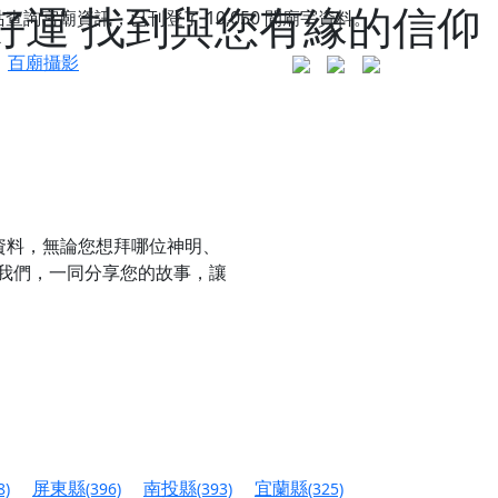
好運 找到與您有緣的信仰
站查詢宮廟資訊，已刊登了
10,050
間廟宇資料。
百廟攝影
資料，無論您想拜哪位神明、
我們，一同分享您的故事，讓
更是一趟充滿神明加持、帶你走透透的「神級文化
人累積福德、祈求平安好運
屏東縣
南投縣
宜蘭縣
8)
(396)
(393)
(325)