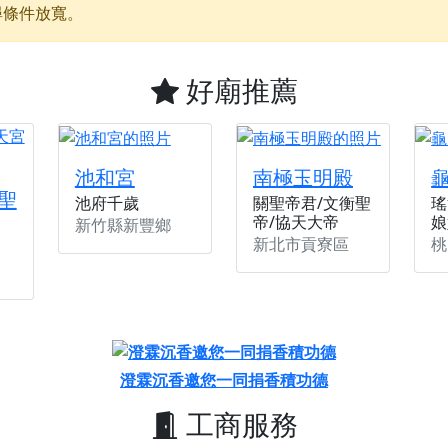
尋條件放寬。
天宮】農曆七月擴大犒軍科儀，吉祥月不只有普渡祈福，也有一
天宮】七娘媽聖誕祝壽慶典，誠摯邀請十方善信大德攜家帶眷前
廟)】虎爺元帥 開光大典，祈求虎爺神威護持，庇佑闔家平安、
好廟推薦
加入我們LINE官方帳號，讓我們協助您的廟宇推廣。
廟宇的參拜體驗，推廣您的信仰
池和宮
南極玉明殿
聖
池府千歲
關聖帝君/文衡聖
瑤
帝/協天大帝
娘
新竹縣新豐鄉
新北市貢寮區
桃
澄霖沉香邀您一同捐香積功德
工商服務