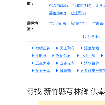
市：
【屏東縣獅子鄉 楓
桃園市
台北市
澎湖
(322)
(316)
終追遠、廣植福田
嘉義市
連江縣
(87)
(71)
【桃園市 桃園蓮華
願平安順遂的慈悲心
選擇地
竹北市
新埔鎮
竹東鎮
(16)
(14)
(
區：
【桃園龜山 慈恩宮
找主祀神明
【新北貢寮 南極玉
下善緣。
福德正神
天上聖母
註生娘娘
【桃園慈善宮(天公
文財神
孚佑帝君
中壇元帥
是「超級加倍」！
玉皇大帝
五谷先帝
清水祖師
【台北北投 福慶宮
吳府千歲
城隍爺
更多供奉神查詢.
【桃園龜山 慈恩宮
【桃園龜山 慈恩宮
【新北八里 紫德宮
尋找
新竹縣芎林鄉
供
【台北北投金虎爺會
【新北八里 紫德宮