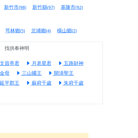
信大德，一同回到母娘慈悲座前，祈福納祥、慎
新竹市
新竹縣
基隆市
(98)
(97)
(92)
份對祖先的感恩、對親人的思念，也是為家人祈
芎林鄉
北埔鄉
橫山鄉
(5)
(4)
(2)
邀十方善信大德共同參與。
找供奉神明
先親眷祈求安息，也為自身與家人累積福德、種
文昌帝君
月老星君
五路財神
天尊」 親自坐鎮主法！幫你累積的功德福報自然
金母
三山國王
開漳聖王
延平郡王
蘇府千歲
朱府千歲
地公埔，祈願闔家平安、地方祥和、福運綿長。
沐母娘慈光，共祈平安吉祥
陽兩利、闔家平安的殊勝因緣。
田
回憶
忘。