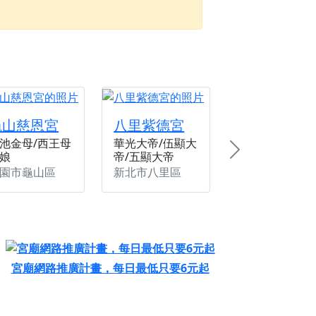
份感謝守護的虔誠心意
來參香，共同向七娘媽祝壽祈福
財運亨通、事業順遂、百邪退散。
龜山慈恩宮
八里紫德宮
池金母/西王母
華光大帝/伍顯大
娘
帝/五顯大帝
Next
園市龜山區
新北市八里區
宮廟網路推廣計畫，每日最低只要6元起