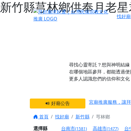
新竹縣芎林鄉供奉月老星
找好廟
尋找心靈寄託？想與神明結緣
在哪個地區參拜，都能透過便
更多人認識您們的信仰和文化
感謝 【新竹縣新豐
宮廟推廣服務，讓拜
好廟公告
【台北 北投金虎爺
首頁
找好廟
新竹縣
芎林鄉
之旅」！
【台北北投 唭哩岸
選擇縣
台南市
高雄市
台
(1581)
(1477)