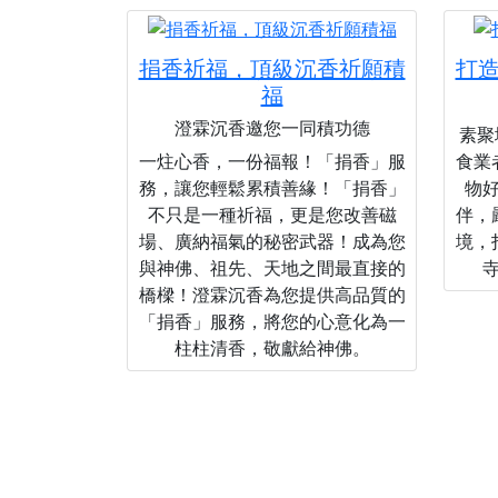
捐香祈福，頂級沉香祈願積
打
福
澄霖沉香邀您一同積功德
素聚城
一炷心香，一份福報！「捐香」服
食業
務，讓您輕鬆累積善緣！「捐香」
物
不只是一種祈福，更是您改善磁
伴，
場、廣納福氣的秘密武器！成為您
境，
與神佛、祖先、天地之間最直接的
橋樑！澄霖沉香為您提供高品質的
「捐香」服務，將您的心意化為一
柱柱清香，敬獻給神佛。