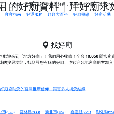
君的好廟資料｜拜好廟求
您好，歡迎來到拜好廟求好運，已累積
150萬人
造訪本
拜拜指南
好運服務
拜拜大百科
好廟報導
好廟活動
找好廟
？歡迎來到「地方好廟」！我們用心收錄了全台
10,050
間宮廟
捷的搜尋功能，找到與您有緣的好廟。
也歡迎各地宮廟朋友加入
！
鄉 池和宮】 贊助支持我們推廣台灣民俗宗教文化
好廟協助您的宮廟推廣信仰，讓更多人與您結緣
會】丙午年最Chill的神級會香之旅，這不只是一場宗教盛事，
慈生宮】慶讚中元普渡法會，誠摯邀請您一同參與，為自己與家
中市
雲林縣
新北市
嘉義縣
彰化縣
(928)
(833)
(764)
(721)
(59