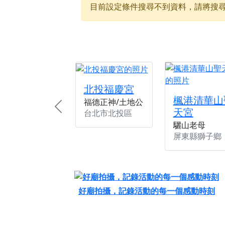
目前設定條件搜尋不到資料，請將搜
【桃園新屋 深圳玄
【桃園新屋 深圳玄
【桃園慈善宮(天公
歡迎友廟長官、小編
歡迎信眾分享您前往
北投福慶宮
楓港清華山
福德正神/土地公
天宮
Previous
台北市北投區
驪山老母
屏東縣獅子鄉
好廟拍攝，記錄活動的每一個感動時刻