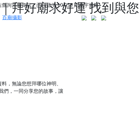
｜拜好廟求好運 找到與您
站查詢宮廟資訊，已刊登了
10,050
間廟宇資料。
百廟攝影
資料，無論您想拜哪位神明、
我們，一同分享您的故事，讓
更是一趟充滿神明加持、帶你走透透的「神級文化