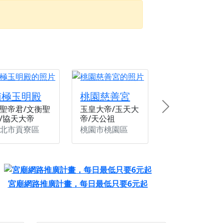
忘。
份感謝守護的虔誠心意
來參香，共同向七娘媽祝壽祈福
財運亨通、事業順遂、百邪退散。
南極玉明殿
桃園慈善宮
聖帝君/文衡聖
玉皇大帝/玉天大
Next
/協天大帝
帝/天公祖
北市貢寮區
桃園市桃園區
宮廟網路推廣計畫，每日最低只要6元起