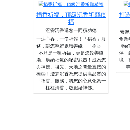
捐香祈福，頂級沉香祈願積
打
福
澄霖沉香邀您一同積功德
素聚城
一炷心香，一份福報！「捐香」服
食業
務，讓您輕鬆累積善緣！「捐香」
物
不只是一種祈福，更是您改善磁
伴，
場、廣納福氣的秘密武器！成為您
境，
與神佛、祖先、天地之間最直接的
橋樑！澄霖沉香為您提供高品質的
「捐香」服務，將您的心意化為一
柱柱清香，敬獻給神佛。