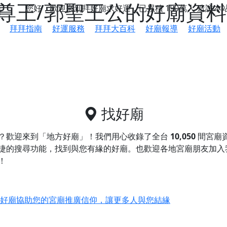
尊王/郭聖王公的好廟資料
您好，歡迎來到拜好廟求好運，已累積
150萬人
造訪本
拜拜指南
好運服務
拜拜大百科
好廟報導
好廟活動
找好廟
？歡迎來到「地方好廟」！我們用心收錄了全台
10,050
間宮廟
捷的搜尋功能，找到與您有緣的好廟。
也歡迎各地宮廟朋友加入
！
鄉 池和宮】 贊助支持我們推廣台灣民俗宗教文化
好廟協助您的宮廟推廣信仰，讓更多人與您結緣
會】丙午年最Chill的神級會香之旅，這不只是一場宗教盛事，