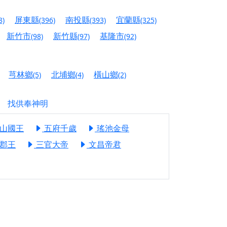
人累積福德、祈求平安好運
屏東縣
南投縣
宜蘭縣
8)
(396)
(393)
(325)
信大德，一同回到母娘慈悲座前，祈福納祥、慎
新竹市
新竹縣
基隆市
(98)
(97)
(92)
份對祖先的感恩、對親人的思念，也是為家人祈
芎林鄉
北埔鄉
橫山鄉
(5)
(4)
(2)
邀十方善信大德共同參與。
找供奉神明
先親眷祈求安息，也為自身與家人累積福德、種
山國王
五府千歲
瑤池金母
天尊」 親自坐鎮主法！幫你累積的功德福報自然
郡王
三官大帝
文昌帝君
地公埔，祈願闔家平安、地方祥和、福運綿長。
沐母娘慈光，共祈平安吉祥
陽兩利、闔家平安的殊勝因緣。
田
回憶