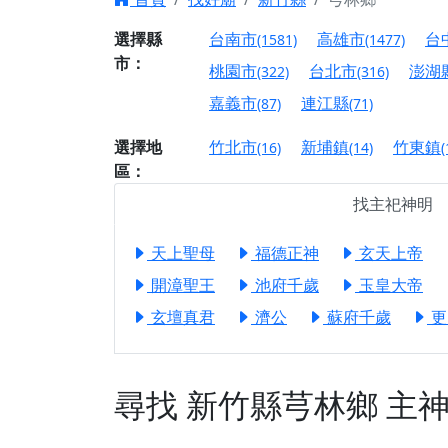
【台北北投 唭哩岸
選擇縣
台南市
高雄市
台
(1581)
(1477)
【屏東縣獅子鄉 楓
市：
桃園市
台北市
澎湖
(322)
(316)
終追遠、廣植福田
嘉義市
連江縣
(87)
(71)
【桃園市 桃園蓮華
願平安順遂的慈悲心
選擇地
竹北市
新埔鎮
竹東鎮
(16)
(14)
(
區：
【桃園龜山 慈恩宮
找主祀神明
【新北貢寮 南極玉
下善緣。
天上聖母
福德正神
玄天上帝
【桃園慈善宮(天公
是「超級加倍」！
開漳聖王
池府千歲
玉皇大帝
【台北北投 福慶宮
玄壇真君
濟公
蘇府千歲
更
【桃園龜山 慈恩宮
【桃園龜山 慈恩宮
尋找
新竹縣芎林鄉
主
【新北八里 紫德宮
【台北北投金虎爺會