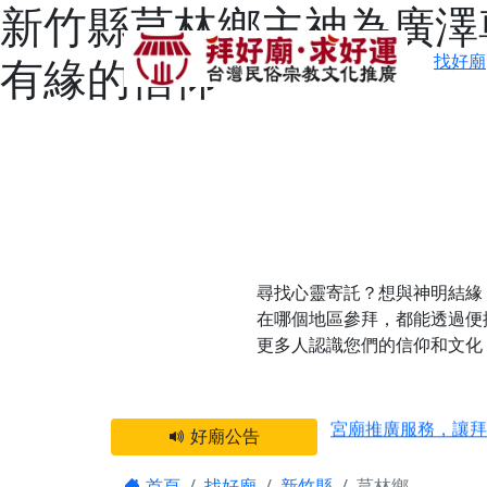
新竹縣芎林鄉主神為廣澤
有緣的信仰
找好廟
尋找心靈寄託？想與神明結緣
在哪個地區參拜，都能透過便
更多人認識您們的信仰和文化
感謝 【新竹縣新豐
宮廟推廣服務，讓拜
好廟公告
【台北 北投金虎爺
之旅」！
首頁
找好廟
新竹縣
芎林鄉