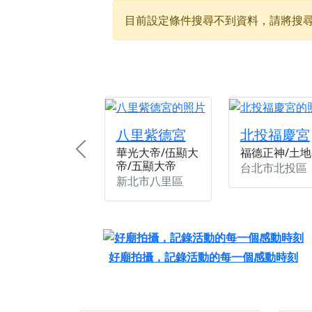
【新北八里 紫德宮
目前設定條件搜尋不到資料，請將搜
【桃園新屋 深圳玄
【桃園新屋 深圳玄
【桃園慈善宮(天公
歡迎友廟長官、小編
歡迎信眾分享您前往
八里紫德宮
北投福慶宮
華光大帝/伍顯大
福德正神/土地
Previous
帝/五顯大帝
台北市北投區
新北市八里區
好廟拍攝，記錄活動的每一個感動時刻