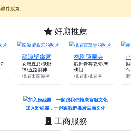
】父親節奉茶感恩活動，一杯茶，一份心意；一句感謝，一生難
尋條件放寬。
天宮】農曆七月擴大犒軍科儀，吉祥月不只有普渡祈福，也有一
天宮】七娘媽聖誕祝壽慶典，誠摯邀請十方善信大德攜家帶眷前
好廟推薦
廟)】虎爺元帥 開光大典，祈求虎爺神威護持，庇佑闔家平安、
加入我們LINE官方帳號，讓我們協助您的廟宇推廣。
廟宇的參拜體驗，推廣您的信仰
龍潭聖鑫宮
桃園蓮華寺
公
玄壇真君/武財
觀世音菩薩/觀音
關
神/五路財神
佛祖
帝
桃園市龍潭區
桃園市桃園區
新
加入粉絲團，一起跟我們推廣宮廟文化
工商服務