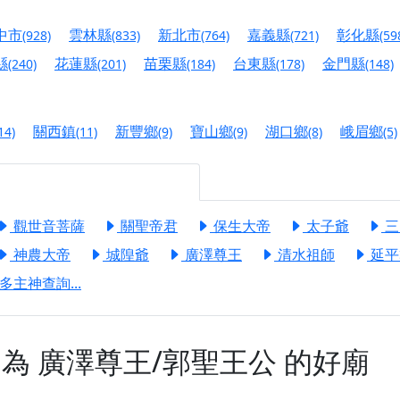
慈生宮】慶讚中元普渡法會，誠摯邀請您一同參與，為自己與家
中市
雲林縣
新北市
嘉義縣
彰化縣
(928)
(833)
(764)
(721)
(59
港清華山聖天宮】驪山母娘聖誕暨中元普渡大法會，誠邀十方善
縣
花蓮縣
苗栗縣
台東縣
金門縣
(240)
(201)
(184)
(178)
(148)
寺】盂蘭盆中元報恩法會，這場法會不只是超薦與普渡，更是一
意。
關西鎮
新豐鄉
寶山鄉
湖口鄉
峨眉鄉
14)
(11)
(9)
(9)
(8)
(5)
】丙午年梁皇寶懺法會，一念虔誠禮寶懺，一分懺悔植福田，誠
明殿】中元普渡大法會，誠摯歡迎十方善信大德隨喜贊普，為祖
觀世音菩薩
關聖帝君
保生大帝
太子爺
三
廟)】中元普渡交給專業的來，省時省力又積福！「玉皇大帝 大
神農大帝
城隍爺
廣澤尊王
清水祖師
延平
】慶讚中元普渡法會，誠摯邀請十方善信大德，一同回到北投土
多主神查詢...
】瑤池金母聖誕祝壽盛典，邀請十方善信大德蒞臨參香祝壽，同
】丙午年慶讚中元普渡法會，正是讓我們用善念與功德，迴向冥
神為
廣澤尊王/郭聖王公
的好廟
】丙午年中元普渡讚普超薦法會，普施眾生・慎終追遠・廣植福
】父親節陪爸爸一起闖關趣，邀請大小朋友一起留下珍貴的家庭