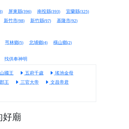
人累積福德、祈求平安好運
屏東縣
南投縣
宜蘭縣
8)
(396)
(393)
(325)
信大德，一同回到母娘慈悲座前，祈福納祥、慎
新竹市
新竹縣
基隆市
(98)
(97)
(92)
份對祖先的感恩、對親人的思念，也是為家人祈
芎林鄉
北埔鄉
橫山鄉
(5)
(4)
(2)
邀十方善信大德共同參與。
找供奉神明
先親眷祈求安息，也為自身與家人累積福德、種
山國王
五府千歲
瑤池金母
天尊」 親自坐鎮主法！幫你累積的功德福報自然
郡王
三官大帝
文昌帝君
地公埔，祈願闔家平安、地方祥和、福運綿長。
沐母娘慈光，共祈平安吉祥
陽兩利、闔家平安的殊勝因緣。
的好廟
田
回憶