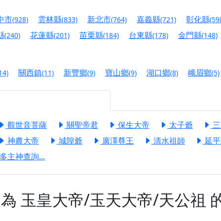
慈生宮】慶讚中元普渡法會，誠摯邀請您一同參與，為自己與家
中市
雲林縣
新北市
嘉義縣
彰化縣
(928)
(833)
(764)
(721)
(59
港清華山聖天宮】驪山母娘聖誕暨中元普渡大法會，誠邀十方善
縣
花蓮縣
苗栗縣
台東縣
金門縣
(240)
(201)
(184)
(178)
(148)
寺】盂蘭盆中元報恩法會，這場法會不只是超薦與普渡，更是一
意。
關西鎮
新豐鄉
寶山鄉
湖口鄉
峨眉鄉
14)
(11)
(9)
(9)
(8)
(5)
】丙午年梁皇寶懺法會，一念虔誠禮寶懺，一分懺悔植福田，誠
明殿】中元普渡大法會，誠摯歡迎十方善信大德隨喜贊普，為祖
觀世音菩薩
關聖帝君
保生大帝
太子爺
三
廟)】中元普渡交給專業的來，省時省力又積福！「玉皇大帝 大
神農大帝
城隍爺
廣澤尊王
清水祖師
延平
多主神查詢...
】慶讚中元普渡法會，誠摯邀請十方善信大德，一同回到北投土
】瑤池金母聖誕祝壽盛典，邀請十方善信大德蒞臨參香祝壽，同
】丙午年慶讚中元普渡法會，正是讓我們用善念與功德，迴向冥
神為
玉皇大帝/玉天大帝/天公祖
】丙午年中元普渡讚普超薦法會，普施眾生・慎終追遠・廣植福
】父親節陪爸爸一起闖關趣，邀請大小朋友一起留下珍貴的家庭