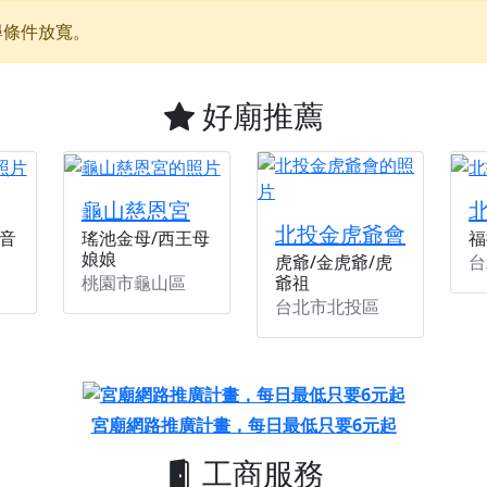
尋條件放寬。
】父親節奉茶感恩活動，一杯茶，一份心意；一句感謝，一生難
加入我們LINE官方帳號，讓我們協助您的廟宇推廣。
廟宇的參拜體驗，推廣您的信仰
好廟推薦
龜山慈恩宮
北投金虎爺會
音
瑤池金母/西王母
福
娘娘
台
虎爺/金虎爺/虎
桃園市龜山區
爺祖
台北市北投區
宮廟網路推廣計畫，每日最低只要6元起
工商服務