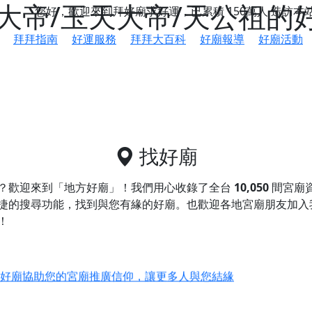
大帝/玉天大帝/天公祖的
您好，歡迎來到拜好廟求好運，已累積
150萬人
造訪本
拜拜指南
好運服務
拜拜大百科
好廟報導
好廟活動
找好廟
？歡迎來到「地方好廟」！我們用心收錄了全台
10,050
間宮廟
捷的搜尋功能，找到與您有緣的好廟。
也歡迎各地宮廟朋友加入
！
鄉 池和宮】 贊助支持我們推廣台灣民俗宗教文化
好廟協助您的宮廟推廣信仰，讓更多人與您結緣
會】丙午年最Chill的神級會香之旅，這不只是一場宗教盛事，