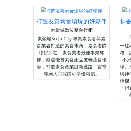
打造友善素食環境的好夥伴
捐
素聚城數位整合行銷
素聚城Su Ju City 專為素食者與素
食業者打造的素食電商，素食者購
一炷
物好所在，素食業者最佳事業夥
務，
伴，嚴選優質素食產品友善蔬食環
不
境，打造素食產業鏈新通路，宮堂
場、
寺廟大宗採購可享優惠價。
與神
橋樑
「捐