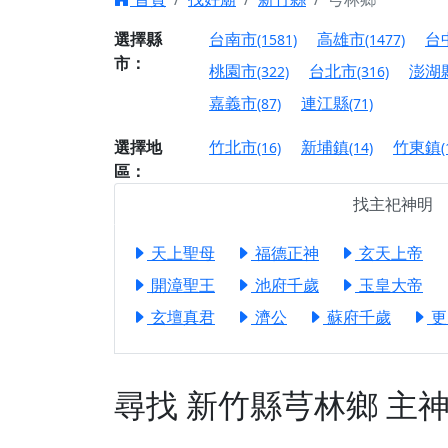
【台北北投 唭哩岸
選擇縣
台南市
高雄市
台
(1581)
(1477)
【屏東縣獅子鄉 楓
市：
桃園市
台北市
澎湖
(322)
(316)
終追遠、廣植福田
嘉義市
連江縣
(87)
(71)
【桃園市 桃園蓮華
願平安順遂的慈悲心
選擇地
竹北市
新埔鎮
竹東鎮
(16)
(14)
(
區：
【桃園龜山 慈恩宮
找主祀神明
【新北貢寮 南極玉
下善緣。
天上聖母
福德正神
玄天上帝
【桃園慈善宮(天公
開漳聖王
池府千歲
玉皇大帝
是「超級加倍」！
玄壇真君
濟公
蘇府千歲
更
【台北北投 福慶宮
【桃園龜山 慈恩宮
【桃園龜山 慈恩宮
尋找
新竹縣芎林鄉
主
【新北八里 紫德宮
【台北北投金虎爺會