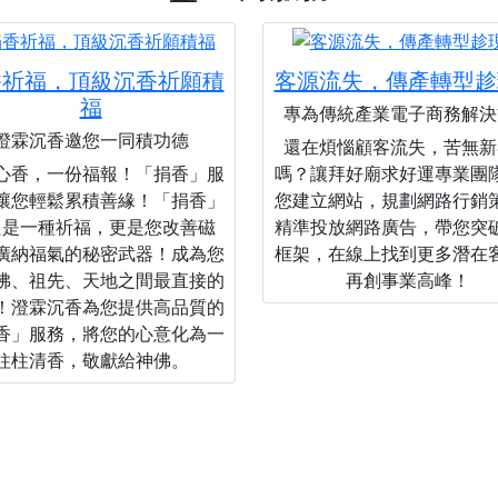
香祈福，頂級沉香祈願積
客源流失，傳產轉型趁
福
專為傳統產業電子商務解決
澄霖沉香邀您一同積功德
還在煩惱顧客流失，苦無新
心香，一份福報！「捐香」服
嗎？讓拜好廟求好運專業團
讓您輕鬆累積善緣！「捐香」
您建立網站，規劃網路行銷
只是一種祈福，更是您改善磁
精準投放網路廣告，帶您突
廣納福氣的秘密武器！成為您
框架，在線上找到更多潛在
佛、祖先、天地之間最直接的
再創事業高峰！
！澄霖沉香為您提供高品質的
香」服務，將您的心意化為一
柱柱清香，敬獻給神佛。