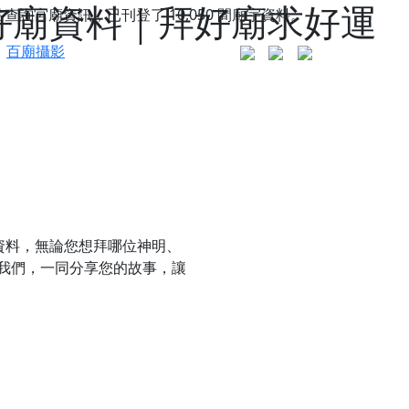
好廟資料｜拜好廟求好運
站查詢宮廟資訊，已刊登了
10,050
間廟宇資料。
百廟攝影
資料，無論您想拜哪位神明、
我們，一同分享您的故事，讓
更是一趟充滿神明加持、帶你走透透的「神級文化