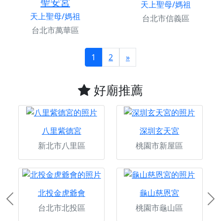
聖安宮
天上聖母/媽祖
天上聖母/媽祖
台北市信義區
台北市萬華區
1
2
»
好廟推薦
八里紫德宮
深圳玄天宮
新北市八里區
桃園市新屋區
北投金虎爺會
龜山慈恩宮
Previous
Ne
台北市北投區
桃園市龜山區