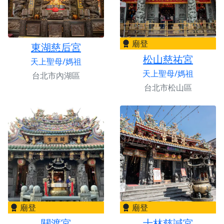
廟登
東湖慈后宮
松山慈祐宮
天上聖母/媽祖
天上聖母/媽祖
台北市內湖區
台北市松山區
廟登
廟登
關渡宮
士林慈諴宮