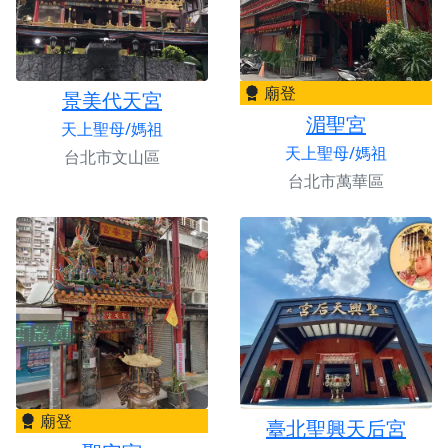
廟登
景美代天宮
湄聖宮
天上聖母/媽祖
天上聖母/媽祖
台北市文山區
台北市萬華區
廟登
臺北聖興天后宮