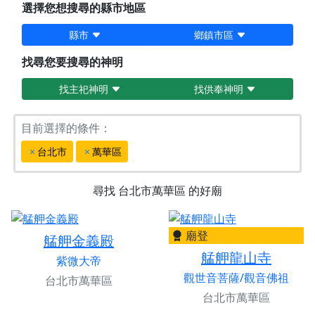
選擇您想搜尋的縣市地區
縣市
鄉鎮市區
找尋您要搜尋的神明
找主祀神明
找供奉神明
目前選擇的條件：
台北市
萬華區
尋找
台北市萬華區
的好廟
廟登
艋舺金義殿
艋舺龍山寺
紫微大帝
觀世音菩薩/觀音佛祖
台北市萬華區
台北市萬華區