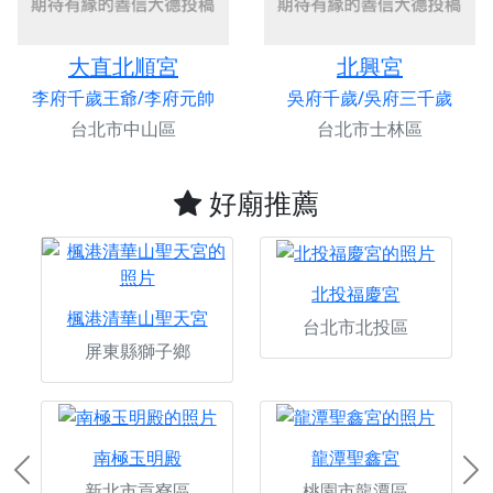
大直北順宮
北興宮
李府千歲王爺/李府元帥
吳府千歲/吳府三千歲
台北市中山區
台北市士林區
好廟推薦
北投福慶宮
楓港清華山聖天宮
台北市北投區
屏東縣獅子鄉
南極玉明殿
龍潭聖鑫宮
Previous
Ne
新北市貢寮區
桃園市龍潭區