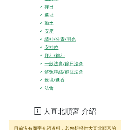
擇日
選址
動土
安座
請神/分靈/開光
安神位
拜斗/禮斗
一般法會/節日法會
解冤釋結/超渡法會
遶境/進香
法會
大直北順宮 介紹
目前沒有廟宇介紹資料，若您想提供
大直北順宮
的