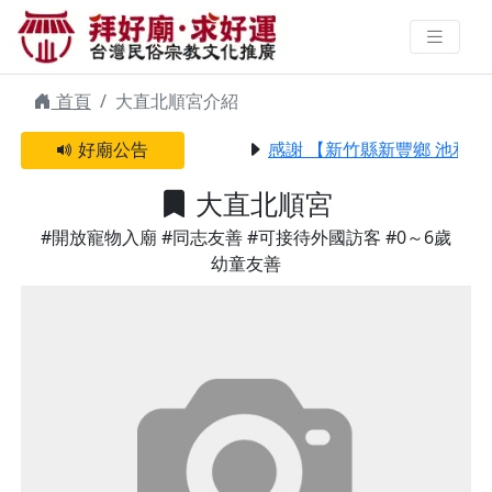
大直北順宮 | 拜好廟求好運 找到與
您有緣的信仰
首頁
大直北順宮介紹
好廟公告
感謝 【新竹縣新豐鄉 池和宮
大直北順宮
#開放寵物入廟
#同志友善
#可接待外國訪客
#0～6歲
幼童友善