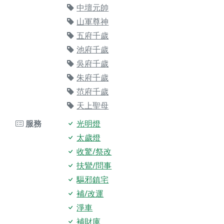
中壇元帥
山軍尊神
五府千歲
池府千歲
吳府千歲
朱府千歲
范府千歲
天上聖母
服務
光明燈
太歲燈
收驚/祭改
扶鸞/問事
驅邪鎮宅
補/改運
淨車
補財庫