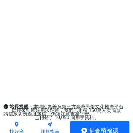
站長提醒：
本網站為善意第三方臺灣民俗文化推廣平台，
歡迎來到拜好廟求好運，我們已累積
150萬人次
造訪
請信眾切勿過度迷信，仍須注意自身平安。
已刊登了
10,050
間廟宇資料。
捐香積福德
找好廟
拜拜指南