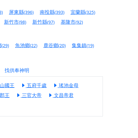
人累積福德、祈求平安好運
屏東縣
南投縣
宜蘭縣
8)
(396)
(393)
(325)
信大德，一同回到母娘慈悲座前，祈福納祥、慎
新竹市
新竹縣
基隆市
(98)
(97)
(92)
份對祖先的感恩、對親人的思念，也是為家人祈
鄉
魚池鄉
鹿谷鄉
集集鎮
(29)
(22)
(20)
(19)
邀十方善信大德共同參與。
先親眷祈求安息，也為自身與家人累積福德、種
找供奉神明
天尊」 親自坐鎮主法！幫你累積的功德福報自然
山國王
五府千歲
瑤池金母
郡王
三官大帝
文昌帝君
地公埔，祈願闔家平安、地方祥和、福運綿長。
沐母娘慈光，共祈平安吉祥
陽兩利、闔家平安的殊勝因緣。
田
回憶