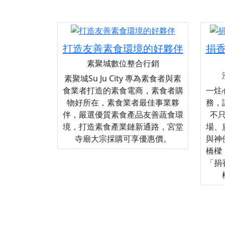
打造友善素食環境的好夥伴
捐
素聚城數位整合行銷
素聚城Su Ju City 專為素食者與素
食業者打造的素食電商，素食者購
一炷
物好所在，素食業者最佳事業夥
務，
伴，嚴選優質素食產品友善蔬食環
不
境，打造素食產業鏈新通路，宮堂
場、
寺廟大宗採購可享優惠價。
與神
橋樑
「捐