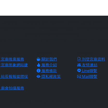
站為善意第三方臺灣民俗文化推廣平台，請信眾切勿過度迷信，
宗教文化的推廣平台，由站長陳皇杉所建置，結合過去的網路行
助各地宮廟推廣自家信仰與文化，
找到心目中的好廟，並且透過好廟的推廣，能夠更深入的了解各
廟推廣服務
網站介紹
網站服務
宮廟推廣服務
關於我們
刊登宮廟資料
宮廟形象網站建
服務介紹
友情連結
服務條款
Line聯繫
站長報報媒體採
隱私權政策
Mail聯繫
廟會拍攝服務
皇佑網路行銷 Copyright © 2024 All Rights reserved.