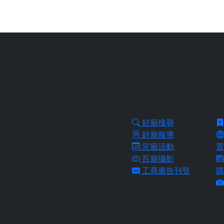
站長提醒：
本網
拜好廟求好運是一個台灣傳統
協助信眾從需求
好廟功能
好
好廟搜尋
好廟報導
宮廟活動
置
百廟攝影
工商廣告刊登
購