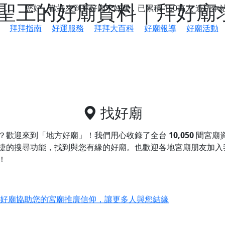
聖王的好廟資料｜拜好廟
您好，歡迎來到拜好廟求好運，已累積
150萬人
造訪本
拜拜指南
好運服務
拜拜大百科
好廟報導
好廟活動
找好廟
？歡迎來到「地方好廟」！我們用心收錄了全台
10,050
間宮廟
捷的搜尋功能，找到與您有緣的好廟。
也歡迎各地宮廟朋友加入
！
鄉 池和宮】 贊助支持我們推廣台灣民俗宗教文化
好廟協助您的宮廟推廣信仰，讓更多人與您結緣
會】丙午年最Chill的神級會香之旅，這不只是一場宗教盛事，