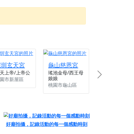
忘。
份感謝守護的虔誠心意
來參香，共同向七娘媽祝壽祈福
財運亨通、事業順遂、百邪退散。
深圳玄天宮
龜山慈恩宮
天上帝/上帝公
瑤池金母/西王母
Next
娘娘
園市新屋區
桃園市龜山區
好廟拍攝，記錄活動的每一個感動時刻