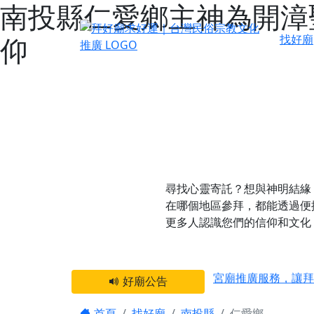
南投縣仁愛鄉主神為開漳
仰
找好廟
尋找心靈寄託？想與神明結緣
在哪個地區參拜，都能透過便
更多人認識您們的信仰和文化
感謝 【新竹縣新豐
宮廟推廣服務，讓拜
好廟公告
【台北 北投金虎爺
首頁
找好廟
南投縣
仁愛鄉
之旅」！