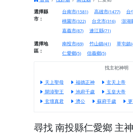
【台北北投 唭哩岸
選擇縣
台南市
高雄市
台
(1581)
(1477)
市：
【屏東縣獅子鄉 楓
桃園市
台北市
澎湖
(322)
(316)
終追遠、廣植福田
嘉義市
連江縣
(87)
(71)
【桃園市 桃園蓮華
願平安順遂的慈悲心
選擇地
南投市
竹山鎮
草屯鎮
(69)
(41)
(
區：
【桃園龜山 慈恩宮
仁愛鄉
信義鄉
(5)
(5)
【新北貢寮 南極玉
找主祀神明
下善緣。
【桃園慈善宮(天公
天上聖母
福德正神
玄天上帝
是「超級加倍」！
開漳聖王
池府千歲
玉皇大帝
【台北北投 福慶宮
玄壇真君
濟公
蘇府千歲
更
【桃園龜山 慈恩宮
【桃園龜山 慈恩宮
【新北八里 紫德宮
尋找
南投縣仁愛鄉
主
【台北北投金虎爺會