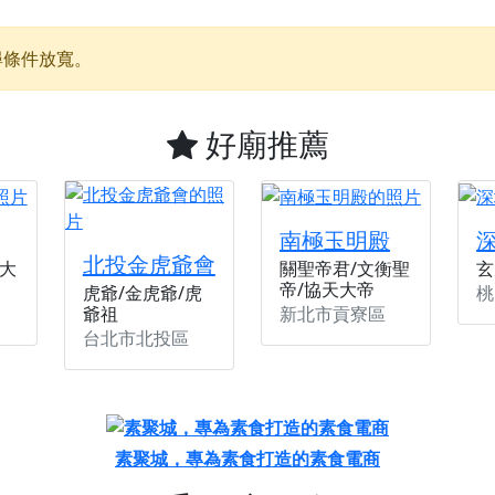
】父親節奉茶感恩活動，一杯茶，一份心意；一句感謝，一生難
尋條件放寬。
天宮】農曆七月擴大犒軍科儀，吉祥月不只有普渡祈福，也有一
天宮】七娘媽聖誕祝壽慶典，誠摯邀請十方善信大德攜家帶眷前
好廟推薦
廟)】虎爺元帥 開光大典，祈求虎爺神威護持，庇佑闔家平安、
加入我們LINE官方帳號，讓我們協助您的廟宇推廣。
廟宇的參拜體驗，推廣您的信仰
南極玉明殿
北投金虎爺會
大
關聖帝君/文衡聖
玄
帝/協天大帝
桃
虎爺/金虎爺/虎
新北市貢寮區
爺祖
台北市北投區
素聚城，專為素食打造的素食電商