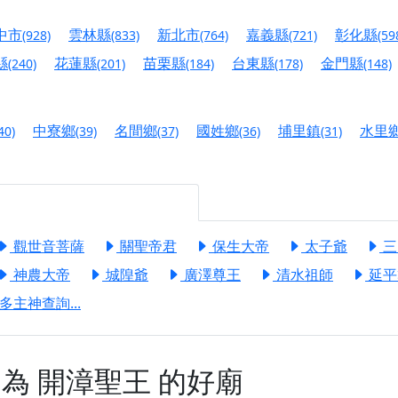
慈生宮】慶讚中元普渡法會，誠摯邀請您一同參與，為自己與家
中市
雲林縣
新北市
嘉義縣
彰化縣
(928)
(833)
(764)
(721)
(59
港清華山聖天宮】驪山母娘聖誕暨中元普渡大法會，誠邀十方善
縣
花蓮縣
苗栗縣
台東縣
金門縣
(240)
(201)
(184)
(178)
(148)
寺】盂蘭盆中元報恩法會，這場法會不只是超薦與普渡，更是一
意。
中寮鄉
名間鄉
國姓鄉
埔里鎮
水里
40)
(39)
(37)
(36)
(31)
】丙午年梁皇寶懺法會，一念虔誠禮寶懺，一分懺悔植福田，誠
明殿】中元普渡大法會，誠摯歡迎十方善信大德隨喜贊普，為祖
廟)】中元普渡交給專業的來，省時省力又積福！「玉皇大帝 大
觀世音菩薩
關聖帝君
保生大帝
太子爺
三
神農大帝
城隍爺
廣澤尊王
清水祖師
延平
】慶讚中元普渡法會，誠摯邀請十方善信大德，一同回到北投土
多主神查詢...
】瑤池金母聖誕祝壽盛典，邀請十方善信大德蒞臨參香祝壽，同
】丙午年慶讚中元普渡法會，正是讓我們用善念與功德，迴向冥
】丙午年中元普渡讚普超薦法會，普施眾生・慎終追遠・廣植福
神為
開漳聖王
的好廟
】父親節陪爸爸一起闖關趣，邀請大小朋友一起留下珍貴的家庭