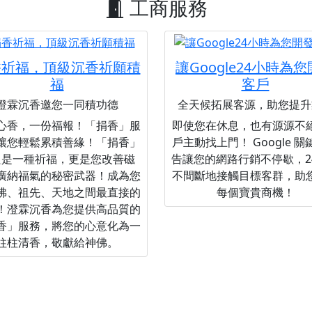
工商服務
香祈福，頂級沉香祈願積
讓Google24小時為
福
客戶
澄霖沉香邀您一同積功德
全天候拓展客源，助您提升
心香，一份福報！「捐香」服
即使您在休息，也有源源不
讓您輕鬆累積善緣！「捐香」
戶主動找上門！ Google 
只是一種祈福，更是您改善磁
告讓您的網路行銷不停歇，2
廣納福氣的秘密武器！成為您
不間斷地接觸目標客群，助
佛、祖先、天地之間最直接的
每個寶貴商機！
！澄霖沉香為您提供高品質的
香」服務，將您的心意化為一
柱柱清香，敬獻給神佛。