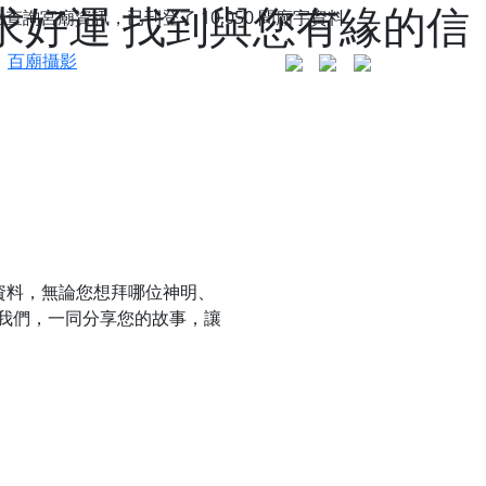
求好運 找到與您有緣的信
站查詢宮廟資訊，已刊登了
10,050
間廟宇資料。
百廟攝影
資料，無論您想拜哪位神明、
我們，一同分享您的故事，讓
更是一趟充滿神明加持、帶你走透透的「神級文化