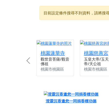
【新北八里 紫德宮
目前設定條件搜尋不到資料，請將搜
【桃園新屋 深圳玄
【桃園新屋 深圳玄
【桃園慈善宮(天公
歡迎友廟長官、小編
歡迎信眾分享您前往
桃園蓮華寺
桃園慈善宮
觀世音菩薩/觀音
玉皇大帝/玉天
Previous
佛祖
帝/天公祖
桃園市桃園區
桃園市桃園區
澄霖沉香邀您一同捐香積功德