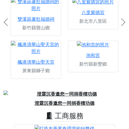
八里紫德宮
雙溪葫蘆肚福德祠
新北市八里區
Previous
Ne
新竹縣寶山鄉
池和宮
楓港清華山聖天宮
新竹縣新豐鄉
屏東縣獅子鄉
Previous
Next
澄霖沉香邀您一同捐香積功德
工商服務