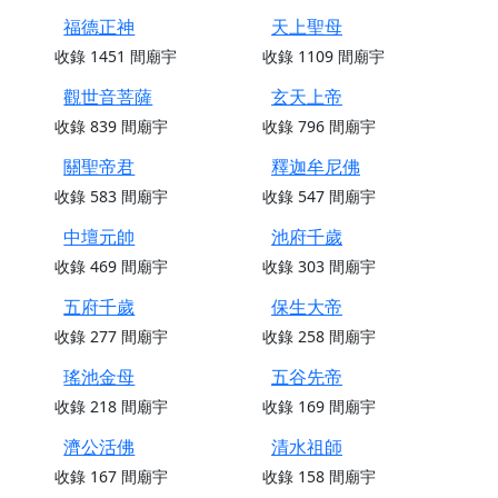
福德正神
天上聖母
收錄
1451
間廟宇
收錄
1109
間廟宇
觀世音菩薩
玄天上帝
收錄
839
間廟宇
收錄
796
間廟宇
關聖帝君
釋迦牟尼佛
收錄
583
間廟宇
收錄
547
間廟宇
中壇元帥
池府千歲
收錄
469
間廟宇
收錄
303
間廟宇
五府千歲
保生大帝
收錄
277
間廟宇
收錄
258
間廟宇
瑤池金母
五谷先帝
收錄
218
間廟宇
收錄
169
間廟宇
濟公活佛
清水祖師
收錄
167
間廟宇
收錄
158
間廟宇