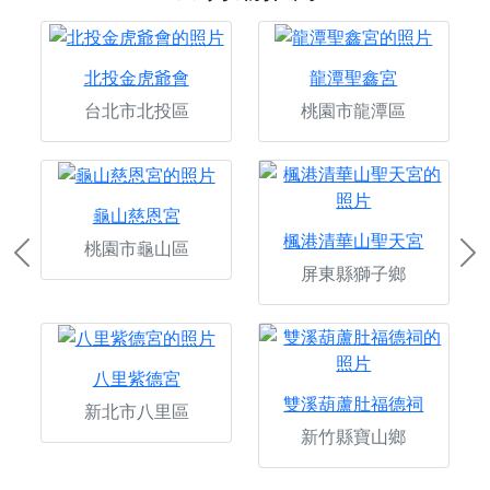
北投金虎爺會
龍潭聖鑫宮
台北市北投區
桃園市龍潭區
龜山慈恩宮
楓港清華山聖天宮
桃園市龜山區
Previous
Ne
屏東縣獅子鄉
八里紫德宮
雙溪葫蘆肚福德祠
新北市八里區
新竹縣寶山鄉