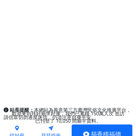
站長提醒：
本網站為善意第三方臺灣民俗文化推廣平台，
歡迎來到拜好廟求好運，我們已累積
150萬人次
造訪
請信眾切勿過度迷信，仍須注意自身平安。
已刊登了
10,050
間廟宇資料。
捐香積福德
找好廟
拜拜指南