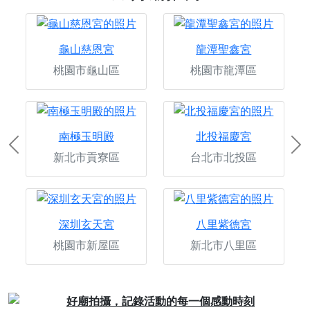
龜山慈恩宮
龍潭聖鑫宮
桃園市龜山區
桃園市龍潭區
南極玉明殿
北投福慶宮
Previous
Ne
新北市貢寮區
台北市北投區
深圳玄天宮
八里紫德宮
桃園市新屋區
新北市八里區