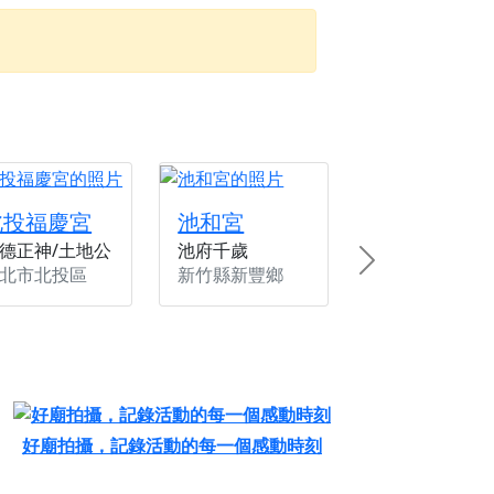
份感謝守護的虔誠心意
來參香，共同向七娘媽祝壽祈福
財運亨通、事業順遂、百邪退散。
北投福慶宮
池和宮
德正神/土地公
池府千歲
Next
北市北投區
新竹縣新豐鄉
好廟拍攝，記錄活動的每一個感動時刻