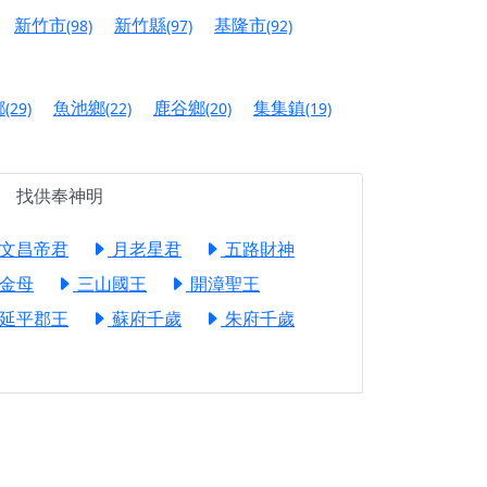
信大德，一同回到母娘慈悲座前，祈福納祥、慎
新竹市
新竹縣
基隆市
(98)
(97)
(92)
份對祖先的感恩、對親人的思念，也是為家人祈
鄉
魚池鄉
鹿谷鄉
集集鎮
(29)
(22)
(20)
(19)
邀十方善信大德共同參與。
先親眷祈求安息，也為自身與家人累積福德、種
找供奉神明
天尊」 親自坐鎮主法！幫你累積的功德福報自然
文昌帝君
月老星君
五路財神
金母
三山國王
開漳聖王
地公埔，祈願闔家平安、地方祥和、福運綿長。
延平郡王
蘇府千歲
朱府千歲
沐母娘慈光，共祈平安吉祥
陽兩利、闔家平安的殊勝因緣。
田
回憶
忘。