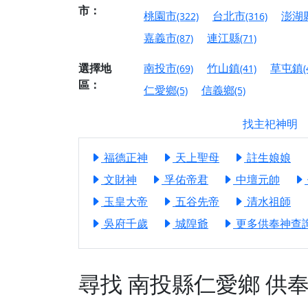
市：
【屏東縣獅子鄉 楓
桃園市
台北市
澎湖
(322)
(316)
終追遠、廣植福田
嘉義市
連江縣
(87)
(71)
【桃園市 桃園蓮華
願平安順遂的慈悲心
選擇地
南投市
竹山鎮
草屯鎮
(69)
(41)
(
區：
【桃園龜山 慈恩宮
仁愛鄉
信義鄉
(5)
(5)
【新北貢寮 南極玉
找主祀神明
下善緣。
【桃園慈善宮(天公
福德正神
天上聖母
註生娘娘
是「超級加倍」！
文財神
孚佑帝君
中壇元帥
【台北北投 福慶宮
玉皇大帝
五谷先帝
清水祖師
【桃園龜山 慈恩宮
吳府千歲
城隍爺
更多供奉神查詢.
【桃園龜山 慈恩宮
【新北八里 紫德宮
【台北北投金虎爺會
尋找
南投縣仁愛鄉
供
【新北八里 紫德宮