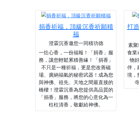
捐香祈福，頂級沉香祈願積
打
福
澄霖沉香邀您一同積功德
素聚城
一炷心香，一份福報！「捐香」服
食業
務，讓您輕鬆累積善緣！「捐香」
物
不只是一種祈福，更是您改善磁
伴，
場、廣納福氣的秘密武器！成為您
境，
與神佛、祖先、天地之間最直接的
橋樑！澄霖沉香為您提供高品質的
「捐香」服務，將您的心意化為一
柱柱清香，敬獻給神佛。