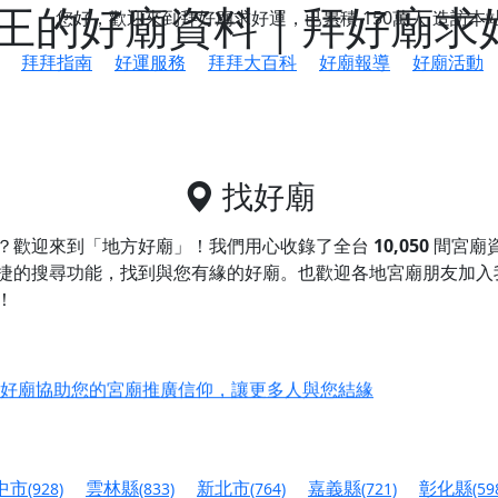
王的好廟資料｜拜好廟求
您好，歡迎來到拜好廟求好運，已累積
150萬人
造訪本
拜拜指南
好運服務
拜拜大百科
好廟報導
好廟活動
找好廟
？歡迎來到「地方好廟」！我們用心收錄了全台
10,050
間宮廟
捷的搜尋功能，找到與您有緣的好廟。
也歡迎各地宮廟朋友加入
！
鄉 池和宮】 贊助支持我們推廣台灣民俗宗教文化
好廟協助您的宮廟推廣信仰，讓更多人與您結緣
會】丙午年最Chill的神級會香之旅，這不只是一場宗教盛事，
慈生宮】慶讚中元普渡法會，誠摯邀請您一同參與，為自己與家
中市
雲林縣
新北市
嘉義縣
彰化縣
(928)
(833)
(764)
(721)
(59