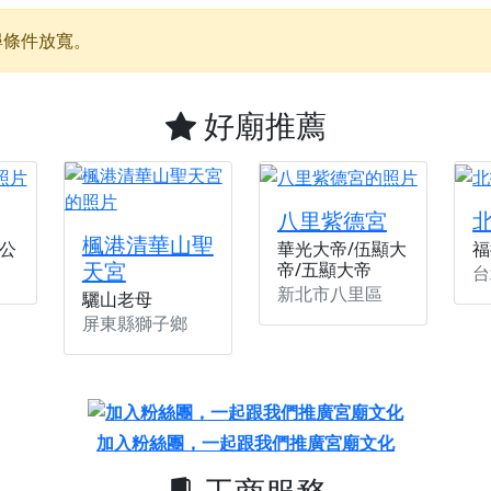
天宮】農曆七月擴大犒軍科儀，吉祥月不只有普渡祈福，也有一
尋條件放寬。
天宮】七娘媽聖誕祝壽慶典，誠摯邀請十方善信大德攜家帶眷前
廟)】虎爺元帥 開光大典，祈求虎爺神威護持，庇佑闔家平安、
好廟推薦
加入我們LINE官方帳號，讓我們協助您的廟宇推廣。
廟宇的參拜體驗，推廣您的信仰
八里紫德宮
楓港清華山聖
公
華光大帝/伍顯大
福
天宮
帝/五顯大帝
台
新北市八里區
驪山老母
屏東縣獅子鄉
加入粉絲團，一起跟我們推廣宮廟文化