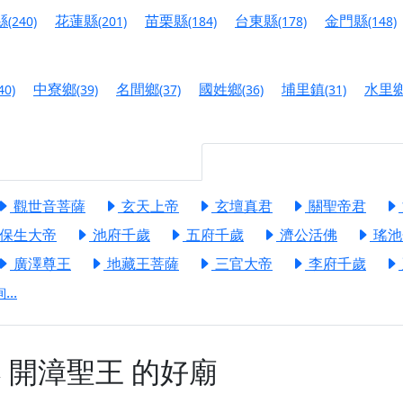
港清華山聖天宮】驪山母娘聖誕暨中元普渡大法會，誠邀十方善
縣
花蓮縣
苗栗縣
台東縣
金門縣
(240)
(201)
(184)
(178)
(148)
寺】盂蘭盆中元報恩法會，這場法會不只是超薦與普渡，更是一
意。
中寮鄉
名間鄉
國姓鄉
埔里鎮
水里
40)
(39)
(37)
(36)
(31)
】丙午年梁皇寶懺法會，一念虔誠禮寶懺，一分懺悔植福田，誠
明殿】中元普渡大法會，誠摯歡迎十方善信大德隨喜贊普，為祖
廟)】中元普渡交給專業的來，省時省力又積福！「玉皇大帝 大
觀世音菩薩
玄天上帝
玄壇真君
關聖帝君
保生大帝
池府千歲
五府千歲
濟公活佛
瑤池
】慶讚中元普渡法會，誠摯邀請十方善信大德，一同回到北投土
廣澤尊王
地藏王菩薩
三官大帝
李府千歲
】瑤池金母聖誕祝壽盛典，邀請十方善信大德蒞臨參香祝壽，同
..
】丙午年慶讚中元普渡法會，正是讓我們用善念與功德，迴向冥
】丙午年中元普渡讚普超薦法會，普施眾生・慎終追遠・廣植福
】父親節陪爸爸一起闖關趣，邀請大小朋友一起留下珍貴的家庭
奉
開漳聖王
的好廟
】父親節奉茶感恩活動，一杯茶，一份心意；一句感謝，一生難