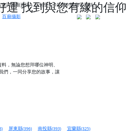
好運 找到與您有緣的信仰
站查詢宮廟資訊，已刊登了
10,050
間廟宇資料。
百廟攝影
資料，無論您想拜哪位神明、
我們，一同分享您的故事，讓
更是一趟充滿神明加持、帶你走透透的「神級文化
人累積福德、祈求平安好運
屏東縣
南投縣
宜蘭縣
8)
(396)
(393)
(325)