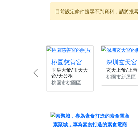
【桃園新屋 深圳玄
目前設定條件搜尋不到資料，請將搜
【桃園新屋 深圳玄
【桃園慈善宮(天公
歡迎友廟長官、小編
歡迎信眾分享您前往
桃園慈善宮
深圳玄天宮
玉皇大帝/玉天大
玄天上帝/上帝
帝/天公祖
Previous
桃園市新屋區
桃園市桃園區
素聚城，專為素食打造的素食電商