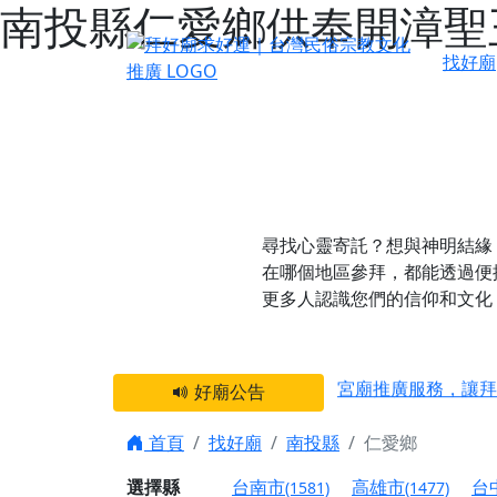
南投縣仁愛鄉供奉開漳聖
找好廟
尋找心靈寄託？想與神明結緣
在哪個地區參拜，都能透過便
更多人認識您們的信仰和文化
感謝 【新竹縣新豐
宮廟推廣服務，讓拜
好廟公告
【台北 北投金虎爺
首頁
找好廟
南投縣
仁愛鄉
之旅」！
【台北北投 唭哩岸
選擇縣
台南市
高雄市
台
(1581)
(1477)