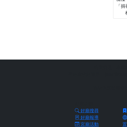
「捐
站長提醒：
本網
拜好廟求好運是一個台灣傳統
協助信眾從需求
好廟功能
好
好廟搜尋
好廟報導
宮廟活動
置