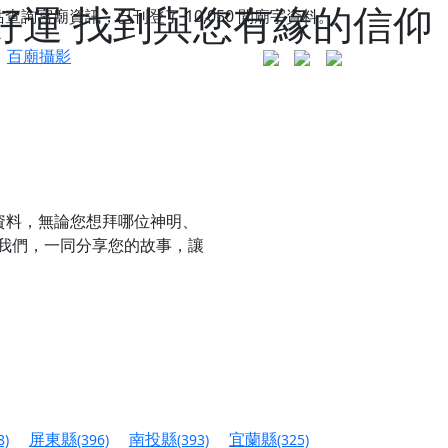
好運 找到與您有緣的信仰
站查詢宮廟資訊，已刊登了
10,050
間廟宇資料。
百廟攝影
資料，無論您想拜哪位神明、
我們，一同分享您的故事，讓
更是一趟充滿神明加持、帶你走透透的「神級文化
人累積福德、祈求平安好運
屏東縣
南投縣
宜蘭縣
8)
(396)
(393)
(325)