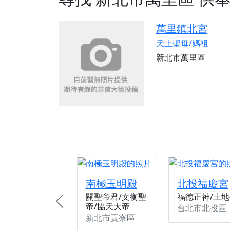
【桃園新屋 深圳玄
【桃園新屋 深圳玄
萬里鎮北宮
【桃園慈善宮(天公
天上聖母/媽祖
歡迎友廟長官、小編
新北市萬里區
歡迎信眾分享您前往
南極玉明殿
北投福慶宮
關聖帝君/文衡聖
福德正神/土地
帝/協天大帝
Previous
台北市北投區
新北市貢寮區