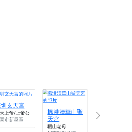
份感謝守護的虔誠心意
來參香，共同向七娘媽祝壽祈福
財運亨通、事業順遂、百邪退散。
深圳玄天宮
楓港清華山聖
天上帝/上帝公
天宮
Next
園市新屋區
驪山老母