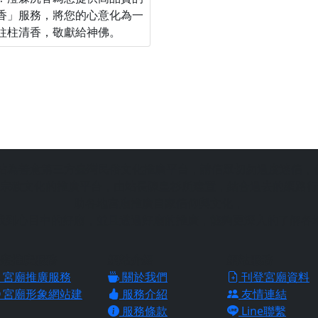
香」服務，將您的心意化為一
柱柱清香，敬獻給神佛。
站為善意第三方臺灣民俗文化推廣平台，請信眾切勿過度迷信，
宗教文化的推廣平台，由站長陳皇杉所建置，結合過去的網路行
助各地宮廟推廣自家信仰與文化，
找到心目中的好廟，並且透過好廟的推廣，能夠更深入的了解各
廟推廣服務
網站介紹
網站服務
宮廟推廣服務
關於我們
刊登宮廟資料
宮廟形象網站建
服務介紹
友情連結
服務條款
Line聯繫