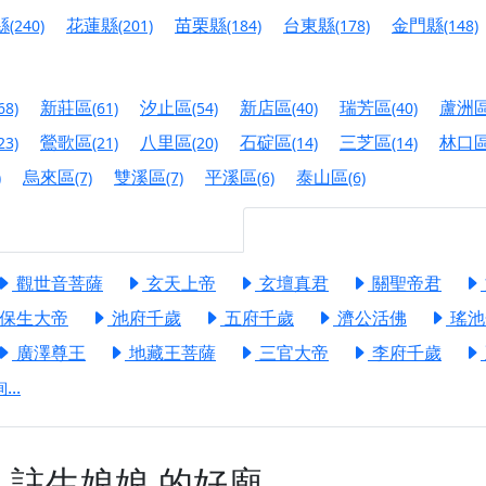
港清華山聖天宮】驪山母娘聖誕暨中元普渡大法會，誠邀十方善
縣
花蓮縣
苗栗縣
台東縣
金門縣
(240)
(201)
(184)
(178)
(148)
寺】盂蘭盆中元報恩法會，這場法會不只是超薦與普渡，更是一
意。
新莊區
汐止區
新店區
瑞芳區
蘆洲
68)
(61)
(54)
(40)
(40)
】丙午年梁皇寶懺法會，一念虔誠禮寶懺，一分懺悔植福田，誠
鶯歌區
八里區
石碇區
三芝區
林口
23)
(21)
(20)
(14)
(14)
明殿】中元普渡大法會，誠摯歡迎十方善信大德隨喜贊普，為祖
烏來區
雙溪區
平溪區
泰山區
)
(7)
(7)
(6)
(6)
廟)】中元普渡交給專業的來，省時省力又積福！「玉皇大帝 大
觀世音菩薩
玄天上帝
玄壇真君
關聖帝君
】慶讚中元普渡法會，誠摯邀請十方善信大德，一同回到北投土
保生大帝
池府千歲
五府千歲
濟公活佛
瑤池
】瑤池金母聖誕祝壽盛典，邀請十方善信大德蒞臨參香祝壽，同
廣澤尊王
地藏王菩薩
三官大帝
李府千歲
】丙午年慶讚中元普渡法會，正是讓我們用善念與功德，迴向冥
..
】丙午年中元普渡讚普超薦法會，普施眾生・慎終追遠・廣植福
】父親節陪爸爸一起闖關趣，邀請大小朋友一起留下珍貴的家庭
】父親節奉茶感恩活動，一杯茶，一份心意；一句感謝，一生難
奉
註生娘娘
的好廟