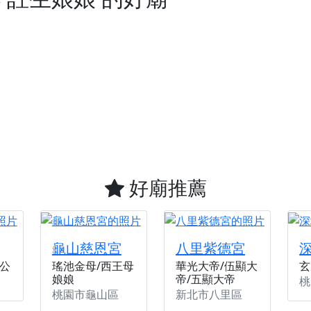
天宮】農曆七月擴大犒軍科儀，吉祥月不只有普渡祈福，也有一
天宮】七娘媽聖誕祝壽慶典，誠摯邀請十方善信大德攜家帶眷前
廟)】虎爺元帥 開光大典，祈求虎爺神威護持，庇佑闔家平安、
加入我們LINE官方帳號，讓我們協助您的廟宇推廣。
廟宇的參拜體驗，推廣您的信仰
好廟推薦
龜山慈恩宮
八里紫德宮
公
瑤池金母/西王母
華光大帝/伍顯大
玄
娘娘
帝/五顯大帝
桃
桃園市龜山區
新北市八里區