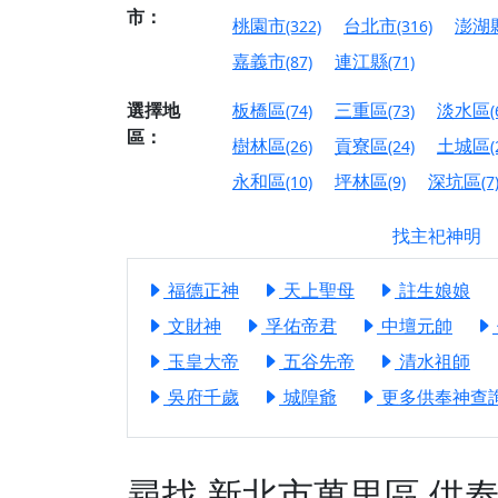
市：
【屏東縣獅子鄉 楓
桃園市
台北市
澎湖
(322)
(316)
終追遠、廣植福田
嘉義市
連江縣
(87)
(71)
【桃園市 桃園蓮華
願平安順遂的慈悲心
選擇地
板橋區
三重區
淡水區
(74)
(73)
(
區：
【桃園龜山 慈恩宮
樹林區
貢寮區
土城區
(26)
(24)
(
【新北貢寮 南極玉
永和區
坪林區
深坑區
(10)
(9)
(7
下善緣。
找主祀神明
【桃園慈善宮(天公
是「超級加倍」！
福德正神
天上聖母
註生娘娘
【台北北投 福慶宮
文財神
孚佑帝君
中壇元帥
【桃園龜山 慈恩宮
玉皇大帝
五谷先帝
清水祖師
【桃園龜山 慈恩宮
吳府千歲
城隍爺
更多供奉神查詢.
【新北八里 紫德宮
【台北北投金虎爺會
【新北八里 紫德宮
尋找
新北市萬里區
供