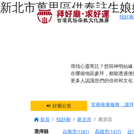
新北市萬里區供奉註生娘
找好廟
尋找心靈寄託？想與神明結緣
在哪個地區參拜，都能透過便
更多人認識您們的信仰和文化
感謝 【新竹縣新豐
宮廟推廣服務，讓拜
好廟公告
【台北 北投金虎爺
首頁
找好廟
新北市
萬里區
之旅」！
【台北北投 唭哩岸
選擇縣
台南市
高雄市
台
(1581)
(1477)