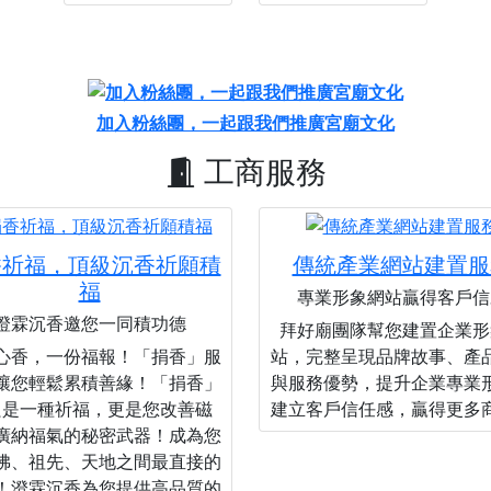
加入粉絲團，一起跟我們推廣宮廟文化
工商服務
香祈福，頂級沉香祈願積
傳統產業網站建置服
福
專業形象網站贏得客戶信
澄霖沉香邀您一同積功德
拜好廟團隊幫您建置企業形
心香，一份福報！「捐香」服
站，完整呈現品牌故事、產
讓您輕鬆累積善緣！「捐香」
與服務優勢，提升企業專業
只是一種祈福，更是您改善磁
建立客戶信任感，贏得更多
廣納福氣的秘密武器！成為您
佛、祖先、天地之間最直接的
！澄霖沉香為您提供高品質的