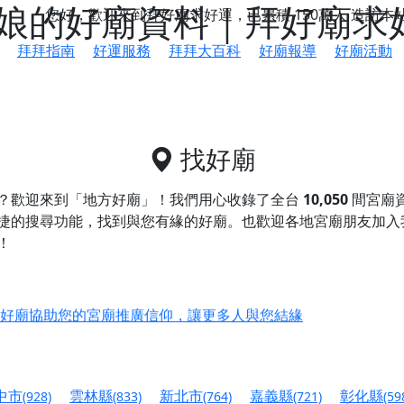
娘的好廟資料｜拜好廟求
您好，歡迎來到拜好廟求好運，已累積
150萬人
造訪本
拜拜指南
好運服務
拜拜大百科
好廟報導
好廟活動
找好廟
？歡迎來到「地方好廟」！我們用心收錄了全台
10,050
間宮廟
捷的搜尋功能，找到與您有緣的好廟。
也歡迎各地宮廟朋友加入
！
鄉 池和宮】 贊助支持我們推廣台灣民俗宗教文化
好廟協助您的宮廟推廣信仰，讓更多人與您結緣
會】丙午年最Chill的神級會香之旅，這不只是一場宗教盛事，
慈生宮】慶讚中元普渡法會，誠摯邀請您一同參與，為自己與家
中市
雲林縣
新北市
嘉義縣
彰化縣
(928)
(833)
(764)
(721)
(59