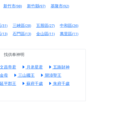
信大德，一同回到母娘慈悲座前，祈福納祥、慎
新竹市
新竹縣
基隆市
(98)
(97)
(92)
份對祖先的感恩、對親人的思念，也是為家人祈
區
三峽區
五股區
中和區
(31)
(28)
(27)
(26)
邀十方善信大德共同參與。
區
石門區
金山區
萬里區
(13)
(13)
(11)
(11)
先親眷祈求安息，也為自身與家人累積福德、種
找供奉神明
天尊」 親自坐鎮主法！幫你累積的功德福報自然
文昌帝君
月老星君
五路財神
地公埔，祈願闔家平安、地方祥和、福運綿長。
金母
三山國王
開漳聖王
沐母娘慈光，共祈平安吉祥
延平郡王
蘇府千歲
朱府千歲
陽兩利、闔家平安的殊勝因緣。
田
回憶
忘。