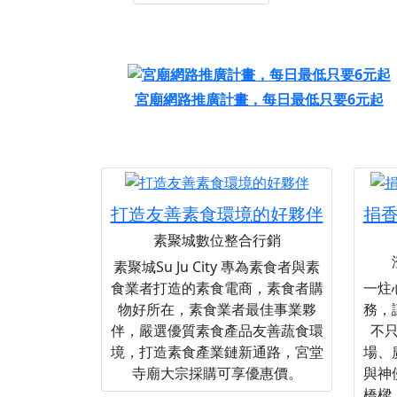
宮廟網路推廣計畫，每日最低只要6元起
打造友善素食環境的好夥伴
捐
素聚城數位整合行銷
素聚城Su Ju City 專為素食者與素
食業者打造的素食電商，素食者購
一炷
物好所在，素食業者最佳事業夥
務，
伴，嚴選優質素食產品友善蔬食環
不
境，打造素食產業鏈新通路，宮堂
場、
寺廟大宗採購可享優惠價。
與神
橋樑