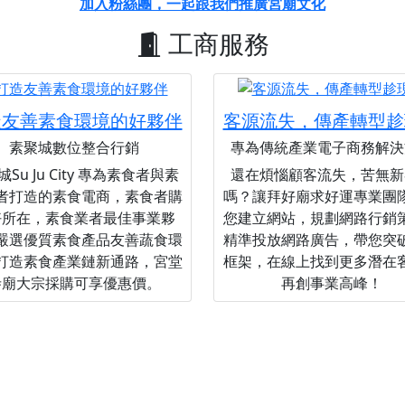
加入粉絲團，一起跟我們推廣宮廟文化
工商服務
造友善素食環境的好夥伴
客源流失，傳產轉型趁
素聚城數位整合行銷
專為傳統產業電子商務解決
Su Ju City 專為素食者與素
還在煩惱顧客流失，苦無新
者打造的素食電商，素食者購
嗎？讓拜好廟求好運專業團
好所在，素食業者最佳事業夥
您建立網站，規劃網路行銷
嚴選優質素食產品友善蔬食環
精準投放網路廣告，帶您突
打造素食產業鏈新通路，宮堂
框架，在線上找到更多潛在
寺廟大宗採購可享優惠價。
再創事業高峰！