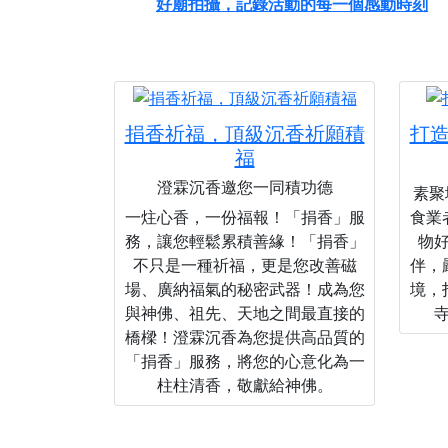
好廟拍攝，記錄活動的每一個感動時刻
捐香祈福，頂級沉香祈願積
打
福
澄霖沉香邀您一同積功德
素聚城
一炷心香，一份福報！「捐香」服
食業
務，讓您輕鬆累積善緣！「捐香」
物
不只是一種祈福，更是您改善磁
伴，
場、廣納福氣的秘密武器！成為您
境，
與神佛、祖先、天地之間最直接的
橋樑！澄霖沉香為您提供高品質的
「捐香」服務，將您的心意化為一
柱柱清香，敬獻給神佛。