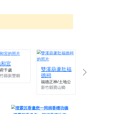
忘。
份感謝守護的虔誠心意
來參香，共同向七娘媽祝壽祈福
財運亨通、事業順遂、百邪退散。
池和宮
雙溪葫蘆肚福
府千歲
德祠
Next
竹縣新豐鄉
福德正神/土地公
新竹縣寶山鄉