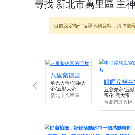
尋找
新北市萬里區
主
【新北八里 紫德宮
【桃園新屋 深圳玄
目前設定條件搜尋不到資料，請將搜
【桃園新屋 深圳玄
【桃園慈善宮(天公
歡迎友廟長官、小編
歡迎信眾分享您前往
八里紫德宮
唭哩岸慈生
華光大帝/伍顯大
帝/五顯大帝
Previous
五谷先帝/五穀
新北市八里區
帝/神農大帝
台北市北投區