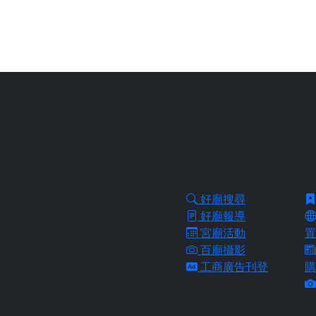
站長提醒：
本網
拜好廟求好運是一個台灣傳統
協助信眾從需求
好廟功能
好
好廟搜尋
好廟報導
宮廟活動
置
百廟攝影
工商廣告刊登
購