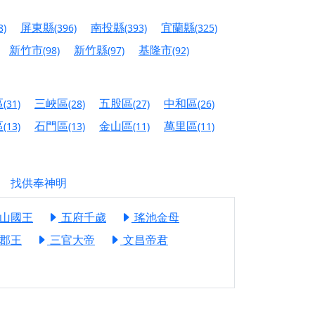
人累積福德、祈求平安好運
屏東縣
南投縣
宜蘭縣
8)
(396)
(393)
(325)
信大德，一同回到母娘慈悲座前，祈福納祥、慎
新竹市
新竹縣
基隆市
(98)
(97)
(92)
份對祖先的感恩、對親人的思念，也是為家人祈
區
三峽區
五股區
中和區
(31)
(28)
(27)
(26)
邀十方善信大德共同參與。
區
石門區
金山區
萬里區
(13)
(13)
(11)
(11)
先親眷祈求安息，也為自身與家人累積福德、種
找供奉神明
天尊」 親自坐鎮主法！幫你累積的功德福報自然
山國王
五府千歲
瑤池金母
地公埔，祈願闔家平安、地方祥和、福運綿長。
郡王
三官大帝
文昌帝君
沐母娘慈光，共祈平安吉祥
陽兩利、闔家平安的殊勝因緣。
田
回憶