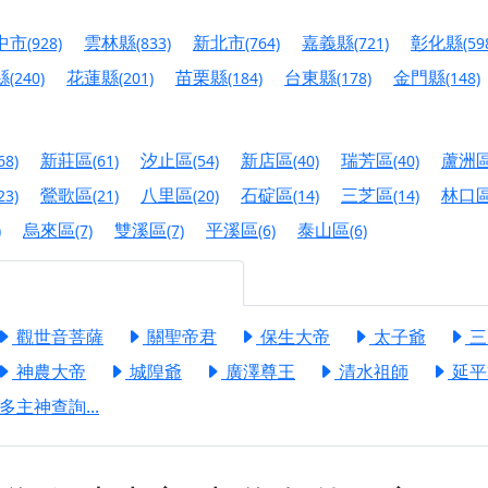
慈生宮】慶讚中元普渡法會，誠摯邀請您一同參與，為自己與家
中市
雲林縣
新北市
嘉義縣
彰化縣
(928)
(833)
(764)
(721)
(59
港清華山聖天宮】驪山母娘聖誕暨中元普渡大法會，誠邀十方善
縣
花蓮縣
苗栗縣
台東縣
金門縣
(240)
(201)
(184)
(178)
(148)
寺】盂蘭盆中元報恩法會，這場法會不只是超薦與普渡，更是一
意。
新莊區
汐止區
新店區
瑞芳區
蘆洲
68)
(61)
(54)
(40)
(40)
】丙午年梁皇寶懺法會，一念虔誠禮寶懺，一分懺悔植福田，誠
鶯歌區
八里區
石碇區
三芝區
林口
23)
(21)
(20)
(14)
(14)
明殿】中元普渡大法會，誠摯歡迎十方善信大德隨喜贊普，為祖
烏來區
雙溪區
平溪區
泰山區
)
(7)
(7)
(6)
(6)
廟)】中元普渡交給專業的來，省時省力又積福！「玉皇大帝 大
觀世音菩薩
關聖帝君
保生大帝
太子爺
三
】慶讚中元普渡法會，誠摯邀請十方善信大德，一同回到北投土
神農大帝
城隍爺
廣澤尊王
清水祖師
延平
】瑤池金母聖誕祝壽盛典，邀請十方善信大德蒞臨參香祝壽，同
多主神查詢...
】丙午年慶讚中元普渡法會，正是讓我們用善念與功德，迴向冥
】丙午年中元普渡讚普超薦法會，普施眾生・慎終追遠・廣植福
】父親節陪爸爸一起闖關趣，邀請大小朋友一起留下珍貴的家庭