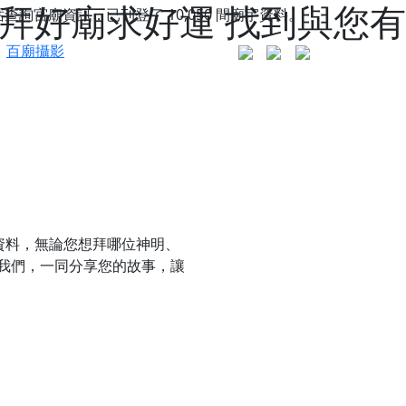
拜好廟求好運 找到與您有
站查詢宮廟資訊，已刊登了
10,050
間廟宇資料。
百廟攝影
資料，無論您想拜哪位神明、
我們，一同分享您的故事，讓
更是一趟充滿神明加持、帶你走透透的「神級文化