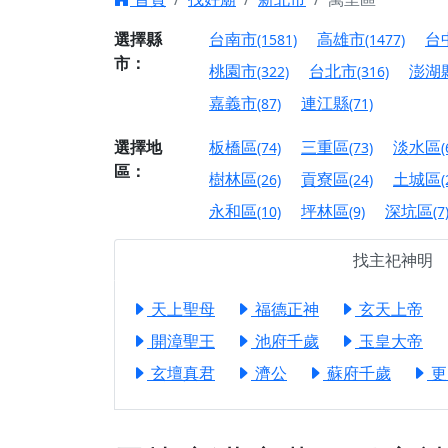
【台北北投 唭哩岸
選擇縣
台南市
高雄市
台
(1581)
(1477)
市：
【屏東縣獅子鄉 楓
桃園市
台北市
澎湖
(322)
(316)
終追遠、廣植福田
嘉義市
連江縣
(87)
(71)
【桃園市 桃園蓮華
願平安順遂的慈悲心
選擇地
板橋區
三重區
淡水區
(74)
(73)
(
區：
【桃園龜山 慈恩宮
樹林區
貢寮區
土城區
(26)
(24)
(
【新北貢寮 南極玉
永和區
坪林區
深坑區
(10)
(9)
(7
下善緣。
找主祀神明
【桃園慈善宮(天公
是「超級加倍」！
天上聖母
福德正神
玄天上帝
【台北北投 福慶宮
開漳聖王
池府千歲
玉皇大帝
【桃園龜山 慈恩宮
玄壇真君
濟公
蘇府千歲
更
【桃園龜山 慈恩宮
【新北八里 紫德宮
【台北北投金虎爺會