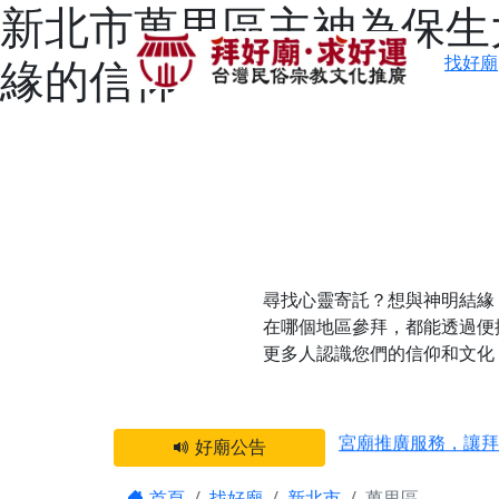
新北市萬里區主神為保生
緣的信仰
找好廟
尋找心靈寄託？想與神明結緣
在哪個地區參拜，都能透過便
更多人認識您們的信仰和文化
感謝 【新竹縣新豐
宮廟推廣服務，讓拜
好廟公告
【台北 北投金虎爺
首頁
找好廟
新北市
萬里區
之旅」！