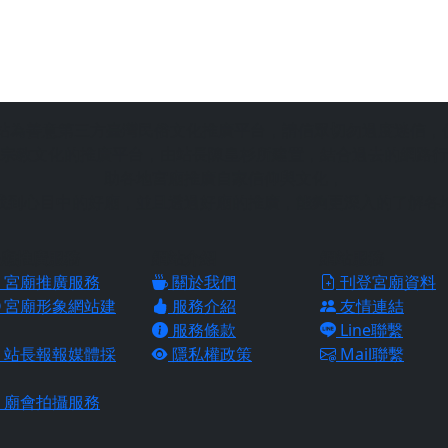
站為善意第三方臺灣民俗文化推廣平台，請信眾切勿過度迷信，
宗教文化的推廣平台，由站長陳皇杉所建置，結合過去的網路行
助各地宮廟推廣自家信仰與文化，
找到心目中的好廟，並且透過好廟的推廣，能夠更深入的了解各
廟推廣服務
網站介紹
網站服務
宮廟推廣服務
關於我們
刊登宮廟資料
宮廟形象網站建
服務介紹
友情連結
服務條款
Line聯繫
站長報報媒體採
隱私權政策
Mail聯繫
廟會拍攝服務