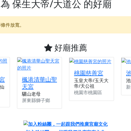
神為
保生大帝/大道公
的好廟
】父親節奉茶感恩活動，一杯茶，一份心意；一句感謝，一生難
天宮】農曆七月擴大犒軍科儀，吉祥月不只有普渡祈福，也有一
尋條件放寬。
天宮】七娘媽聖誕祝壽慶典，誠摯邀請十方善信大德攜家帶眷前
廟)】虎爺元帥 開光大典，祈求虎爺神威護持，庇佑闔家平安、
好廟推薦
加入我們LINE官方帳號，讓我們協助您的廟宇推廣。
廟宇的參拜體驗，推廣您的信仰
桃園慈善宮
宮
楓港清華山聖
玉皇大帝/玉天大
池
天宮
帝/天公祖
新
仙
桃園市桃園區
驪山老母
屏東縣獅子鄉