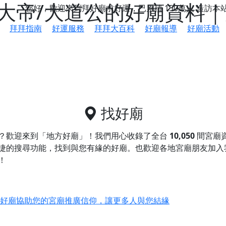
大帝/大道公的好廟資料｜
您好，歡迎來到拜好廟求好運，已累積
150萬人
造訪本
拜拜指南
好運服務
拜拜大百科
好廟報導
好廟活動
找好廟
？歡迎來到「地方好廟」！我們用心收錄了全台
10,050
間宮廟
捷的搜尋功能，找到與您有緣的好廟。
也歡迎各地宮廟朋友加入
！
鄉 池和宮】 贊助支持我們推廣台灣民俗宗教文化
好廟協助您的宮廟推廣信仰，讓更多人與您結緣
會】丙午年最Chill的神級會香之旅，這不只是一場宗教盛事，