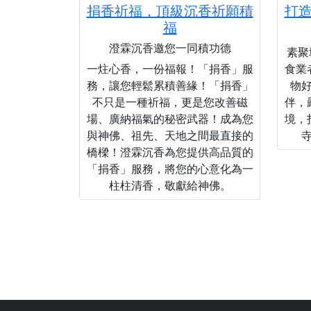
捐香祈福，頂級沉香祈願積
打
福
澄霖沉香邀您一同積功德
素聚城
一炷心香，一份福報！「捐香」服
食業
務，讓您輕鬆累積善緣！「捐香」
物
不只是一種祈福，更是您改善磁
伴，
場、廣納福氣的秘密武器！成為您
境，
與神佛、祖先、天地之間最直接的
橋樑！澄霖沉香為您提供高品質的
「捐香」服務，將您的心意化為一
柱柱清香，敬獻給神佛。