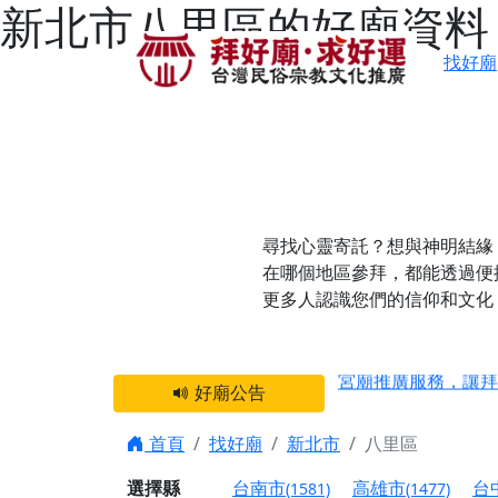
新北市八里區的好廟資料
找好廟
尋找心靈寄託？想與神明結緣
在哪個地區參拜，都能透過便
更多人認識您們的信仰和文化
感謝 【新竹縣新豐
宮廟推廣服務，讓拜
好廟公告
【台北 北投金虎爺
之旅」！
首頁
找好廟
新北市
八里區
【台北北投 唭哩岸
選擇縣
台南市
高雄市
台
(1581)
(1477)