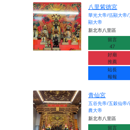
【桃園新屋 深圳玄
八里紫德宮
【桃園新屋 深圳玄
華光大帝/伍顯大帝/
【桃園慈善宮(天公
顯大帝
歡迎友廟長官、小編
新北市八里區
歡迎信眾分享您前往
留言
47
好廟
推薦
站長
報報
青仙宮
五谷先帝/五穀仙帝/
農大帝
新北市八里區
留言