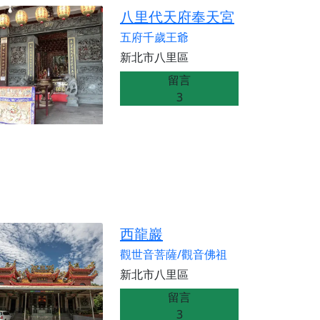
份感謝守護的虔誠心意
八里代天府奉天宮
來參香，共同向七娘媽祝壽祈福
五府千歲王爺
財運亨通、事業順遂、百邪退散。
新北市八里區
留言
3
西龍巖
觀世音菩薩/觀音佛祖
新北市八里區
留言
3