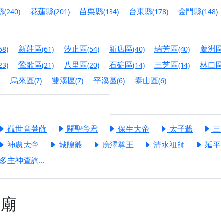
港清華山聖天宮】驪山母娘聖誕暨中元普渡大法會，誠邀十方善
縣
花蓮縣
苗栗縣
台東縣
金門縣
(240)
(201)
(184)
(178)
(148)
寺】盂蘭盆中元報恩法會，這場法會不只是超薦與普渡，更是一
意。
新莊區
汐止區
新店區
瑞芳區
蘆洲
68)
(61)
(54)
(40)
(40)
】丙午年梁皇寶懺法會，一念虔誠禮寶懺，一分懺悔植福田，誠
鶯歌區
八里區
石碇區
三芝區
林口
23)
(21)
(20)
(14)
(14)
明殿】中元普渡大法會，誠摯歡迎十方善信大德隨喜贊普，為祖
烏來區
雙溪區
平溪區
泰山區
)
(7)
(7)
(6)
(6)
廟)】中元普渡交給專業的來，省時省力又積福！「玉皇大帝 大
】慶讚中元普渡法會，誠摯邀請十方善信大德，一同回到北投土
觀世音菩薩
關聖帝君
保生大帝
太子爺
三
】瑤池金母聖誕祝壽盛典，邀請十方善信大德蒞臨參香祝壽，同
神農大帝
城隍爺
廣澤尊王
清水祖師
延平
】丙午年慶讚中元普渡法會，正是讓我們用善念與功德，迴向冥
多主神查詢...
】丙午年中元普渡讚普超薦法會，普施眾生・慎終追遠・廣植福
】父親節陪爸爸一起闖關趣，邀請大小朋友一起留下珍貴的家庭
廟
】父親節奉茶感恩活動，一杯茶，一份心意；一句感謝，一生難