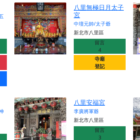
天宮】農曆七月擴大犒軍科儀，吉祥月不只有普渡祈福，也有一
八里無極日月太子
天宮】七娘媽聖誕祝壽慶典，誠摯邀請十方善信大德攜家帶眷前
宮
五
廟)】虎爺元帥 開光大典，祈求虎爺神威護持，庇佑闔家平安、
中壇元帥/太子爺
加入我們LINE官方帳號，讓我們協助您的廟宇推廣。
新北市八里區
廟宇的參拜體驗，推廣您的信仰
留言
4
寺廟
登記
八里安福宮
神
李廣將軍爺
新北市八里區
留言
3