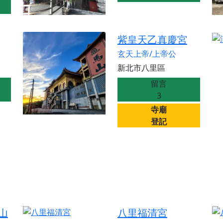
紫皇天乙真慶宮
玄天上帝/上帝公
新北市八里區
留言
3
寺廟
登記
山
八里福清宮