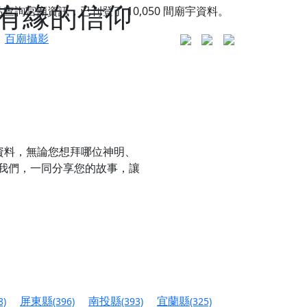
有緣的信仰
站查詢宮廟資訊，已刊登了
10,050
間廟宇資料。
百廟攝影
資料，無論您想拜哪位神明、
我們，一同分享您的故事，讓
更是一趟充滿神明加持、帶你走透透的「神級文化
人累積福德、祈求平安好運
屏東縣
南投縣
宜蘭縣
8)
(396)
(393)
(325)