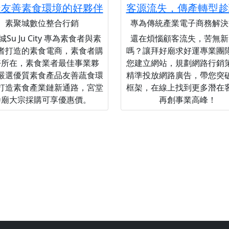
造友善素食環境的好夥伴
客源流失，傳產轉型趁
素聚城數位整合行銷
專為傳統產業電子商務解決
Su Ju City 專為素食者與素
還在煩惱顧客流失，苦無新
者打造的素食電商，素食者購
嗎？讓拜好廟求好運專業團
好所在，素食業者最佳事業夥
您建立網站，規劃網路行銷
嚴選優質素食產品友善蔬食環
精準投放網路廣告，帶您突
打造素食產業鏈新通路，宮堂
框架，在線上找到更多潛在
寺廟大宗採購可享優惠價。
再創事業高峰！