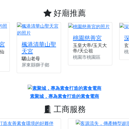
好廟推薦
桃園慈善宮
宮
楓港清華山聖
玉皇大帝/玉天大
玄
天宮
帝/天公祖
桃
仙
桃園市桃園區
驪山老母
屏東縣獅子鄉
素聚城，專為素食打造的素食電商
工商服務