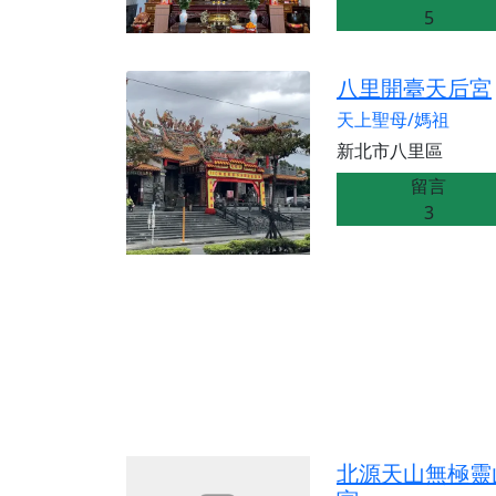
5
八里開臺天后宮
天上聖母/媽祖
新北市八里區
留言
3
北源天山無極靈