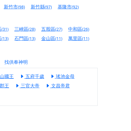
信大德，一同回到母娘慈悲座前，祈福納祥、慎
新竹市
新竹縣
基隆市
(98)
(97)
(92)
份對祖先的感恩、對親人的思念，也是為家人祈
區
三峽區
五股區
中和區
(31)
(28)
(27)
(26)
邀十方善信大德共同參與。
區
石門區
金山區
萬里區
(13)
(13)
(11)
(11)
先親眷祈求安息，也為自身與家人累積福德、種
天尊」 親自坐鎮主法！幫你累積的功德福報自然
找供奉神明
地公埔，祈願闔家平安、地方祥和、福運綿長。
山國王
五府千歲
瑤池金母
沐母娘慈光，共祈平安吉祥
郡王
三官大帝
文昌帝君
陽兩利、闔家平安的殊勝因緣。
田
回憶
忘。