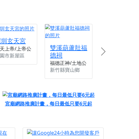
深圳玄天宮
雙溪葫蘆肚福
天上帝/上帝公
德祠
Next
園市新屋區
福德正神/土地公
新竹縣寶山鄉
宮廟網路推廣計畫，每日最低只要6元起