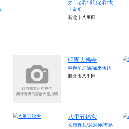
太上老君/道祖老君/太
娘
上道祖
新北市八里區
明園大佛寺
釋迦牟尼佛/如來佛祖
新北市八里區
八里五福宮
玄壇真君/武財神/五路