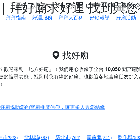
｜拜好廟求好運 找到與您
您好，歡迎來到拜好廟求好運，已累積
150萬人
造訪本
拜拜指南
好運服務
拜拜大百科
好廟報導
好廟活動
找好廟
？歡迎來到「地方好廟」！我們用心收錄了全台
10,050
間宮廟
捷的搜尋功能，找到與您有緣的好廟。
也歡迎各地宮廟朋友加入
！
鄉 池和宮】 贊助支持我們推廣台灣民俗宗教文化
好廟協助您的宮廟推廣信仰，讓更多人與您結緣
會】丙午年最Chill的神級會香之旅，這不只是一場宗教盛事，
慈生宮】慶讚中元普渡法會，誠摯邀請您一同參與，為自己與家
中市
雲林縣
新北市
嘉義縣
彰化縣
(928)
(833)
(764)
(721)
(59