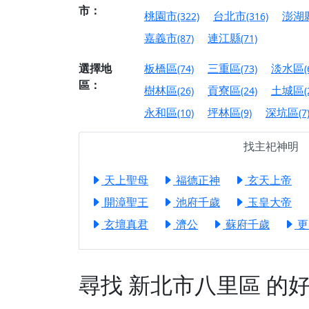
【屏東縣獅子鄉 楓
市：
桃園市
台北市
澎湖
(322)
(316)
終追遠、廣植福田
嘉義市
連江縣
(87)
(71)
【桃園市 桃園蓮華
願平安順遂的慈悲心
選擇地
板橋區
三重區
淡水區
(74)
(73)
(
【桃園龜山 慈恩宮
區：
樹林區
貢寮區
土城區
(26)
(24)
(
【新北貢寮 南極玉
永和區
坪林區
深坑區
(10)
(9)
(7
下善緣。
【桃園慈善宮(天公
找主祀神明
是「超級加倍」！
【台北北投 福慶宮
天上聖母
福德正神
玄天上帝
【桃園龜山 慈恩宮
開漳聖王
池府千歲
玉皇大帝
【桃園龜山 慈恩宮
玄壇真君
濟公
蘇府千歲
更
【新北八里 紫德宮
【台北北投金虎爺會
尋找
新北市八里區
的好
【新北八里 紫德宮