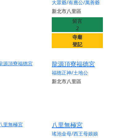
大眾爺/有應公/萬善爺
新北市八里區
留言
2
寺廟
登記
龍源頂寮福德宮
福德正神/土地公
新北市八里區
八里無極宮
瑤池金母/西王母娘娘