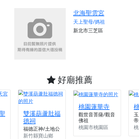
北海聖雲宮
天上聖母/媽祖
新北市三芝區
好廟推薦
桃園蓮華寺
聖
雙溪葫蘆肚福
觀世音菩薩/觀音
玉
德祠
佛祖
帝
桃園市桃園區
桃
福德正神/土地公
新竹縣寶山鄉