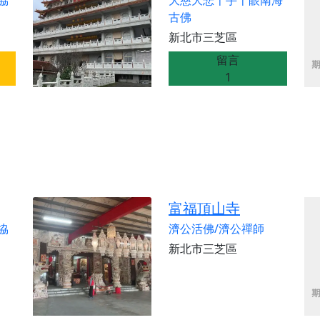
協
大慈大悲千手千眼南海
古佛
新北市三芝區
留言
1
富福頂山寺
協
濟公活佛/濟公禪師
新北市三芝區