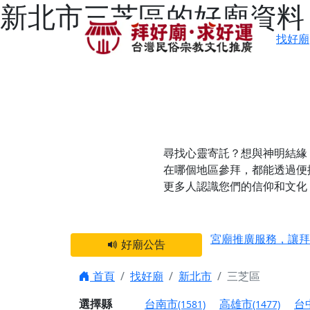
新北市三芝區的好廟資料
找好廟
尋找心靈寄託？想與神明結緣
在哪個地區參拜，都能透過便
更多人認識您們的信仰和文化
感謝 【新竹縣新豐
宮廟推廣服務，讓拜
好廟公告
【台北 北投金虎爺
之旅」！
首頁
找好廟
新北市
三芝區
【台北北投 唭哩岸
選擇縣
台南市
高雄市
台
(1581)
(1477)