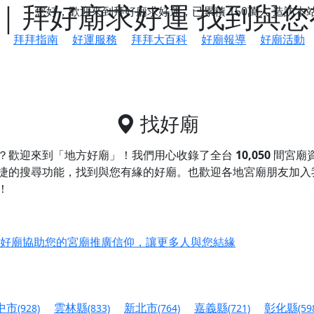
｜拜好廟求好運 找到與您
您好，歡迎來到拜好廟求好運，已累積
150萬人
造訪本
拜拜指南
好運服務
拜拜大百科
好廟報導
好廟活動
找好廟
？歡迎來到「地方好廟」！我們用心收錄了全台
10,050
間宮廟
捷的搜尋功能，找到與您有緣的好廟。
也歡迎各地宮廟朋友加入
！
鄉 池和宮】 贊助支持我們推廣台灣民俗宗教文化
好廟協助您的宮廟推廣信仰，讓更多人與您結緣
會】丙午年最Chill的神級會香之旅，這不只是一場宗教盛事，
慈生宮】慶讚中元普渡法會，誠摯邀請您一同參與，為自己與家
中市
雲林縣
新北市
嘉義縣
彰化縣
(928)
(833)
(764)
(721)
(59