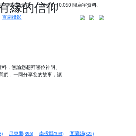
有緣的信仰
站查詢宮廟資訊，已刊登了
10,050
間廟宇資料。
百廟攝影
資料，無論您想拜哪位神明、
我們，一同分享您的故事，讓
更是一趟充滿神明加持、帶你走透透的「神級文化
人累積福德、祈求平安好運
屏東縣
南投縣
宜蘭縣
8)
(396)
(393)
(325)