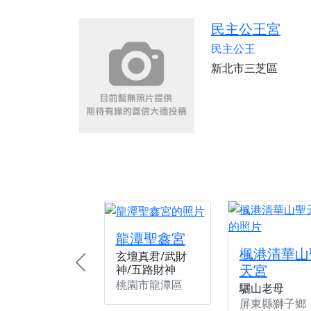
民主公王宮
民主公王
新北市三芝區
龍潭聖鑫宮
楓港清華山
玄壇真君/武財
天宮
神/五路財神
Previous
桃園市龍潭區
驪山老母
屏東縣獅子鄉