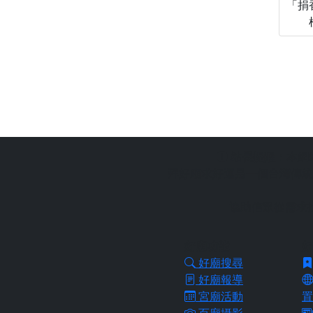
「捐
站長提醒：
本網
拜好廟求好運是一個台灣傳統
協助信眾從需求
好廟功能
好
好廟搜尋
好廟報導
宮廟活動
置