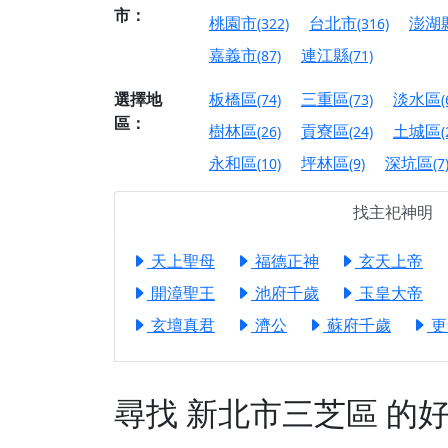
【屏東縣獅子鄉 楓
市：
桃園市
台北市
澎湖
(322)
(316)
終追遠、廣植福田
嘉義市
連江縣
(87)
(71)
【桃園市 桃園蓮華
願平安順遂的慈悲心
選擇地
板橋區
三重區
淡水區
(74)
(73)
(
【桃園龜山 慈恩宮
區：
樹林區
貢寮區
土城區
(26)
(24)
(
【新北貢寮 南極玉
永和區
坪林區
深坑區
(10)
(9)
(7
下善緣。
【桃園慈善宮(天公
找主祀神明
是「超級加倍」！
天上聖母
福德正神
玄天上帝
【台北北投 福慶宮
開漳聖王
池府千歲
玉皇大帝
【桃園龜山 慈恩宮
玄壇真君
濟公
蘇府千歲
更
【桃園龜山 慈恩宮
【新北八里 紫德宮
【台北北投金虎爺會
尋找
新北市三芝區
的好
【新北八里 紫德宮