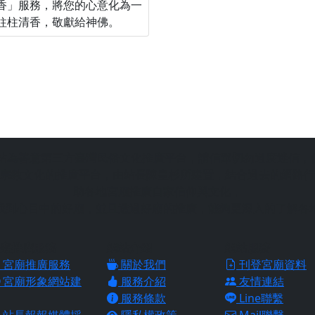
香」服務，將您的心意化為一
柱柱清香，敬獻給神佛。
站為善意第三方臺灣民俗文化推廣平台，請信眾切勿過度迷信，
宗教文化的推廣平台，由站長陳皇杉所建置，結合過去的網路行
助各地宮廟推廣自家信仰與文化，
找到心目中的好廟，並且透過好廟的推廣，能夠更深入的了解各
廟推廣服務
網站介紹
網站服務
宮廟推廣服務
關於我們
刊登宮廟資料
宮廟形象網站建
服務介紹
友情連結
服務條款
Line聯繫