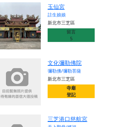
份感謝守護的虔誠心意
玉仙宮
來參香，共同向七娘媽祝壽祈福
註生娘娘
財運亨通、事業順遂、百邪退散。
新北市三芝區
留言
5
文化彌勒佛院
彌勒佛/彌勒菩薩
新北市三芝區
寺廟
登記
三芝港口慈航宮