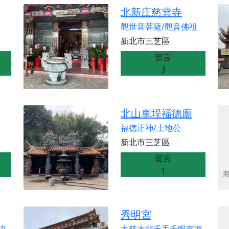
天宮】農曆七月擴大犒軍科儀，吉祥月不只有普渡祈福，也有一
北新庄慈雲寺
天宮】七娘媽聖誕祝壽慶典，誠摯邀請十方善信大德攜家帶眷前
觀世音菩薩/觀音佛祖
廟)】虎爺元帥 開光大典，祈求虎爺神威護持，庇佑闔家平安、
新北市三芝區
加入我們LINE官方帳號，讓我們協助您的廟宇推廣。
留言
3
廟宇的參拜體驗，推廣您的信仰
北山車埕福德廟
福德正神/土地公
新北市三芝區
留言
1
秀明宮