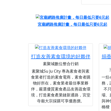
宮廟網路推廣計畫，每日最低只要6元起
打造友善素食環境的好夥伴
捐
素聚城數位整合行銷
素聚城Su Ju City 專為素食者與素
食業者打造的素食電商，素食者購
一炷
物好所在，素食業者最佳事業夥
務，
伴，嚴選優質素食產品友善蔬食環
不
境，打造素食產業鏈新通路，宮堂
場、
寺廟大宗採購可享優惠價。
與神
橋樑