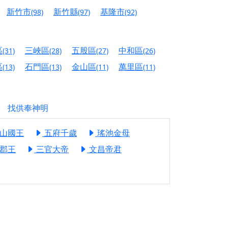
信大德，一同回到母娘慈悲座前，祈福納祥、慎
新竹市
新竹縣
基隆市
(98)
(97)
(92)
份對祖先的感恩、對親人的思念，也是為家人祈
區
三峽區
五股區
中和區
(31)
(28)
(27)
(26)
邀十方善信大德共同參與。
區
石門區
金山區
萬里區
(13)
(13)
(11)
(11)
先親眷祈求安息，也為自身與家人累積福德、種
天尊」 親自坐鎮主法！幫你累積的功德福報自然
找供奉神明
山國王
五府千歲
瑤池金母
地公埔，祈願闔家平安、地方祥和、福運綿長。
郡王
三官大帝
文昌帝君
沐母娘慈光，共祈平安吉祥
陽兩利、闔家平安的殊勝因緣。
田
回憶
忘。