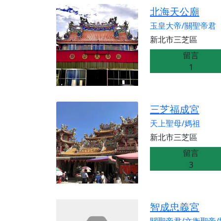
【桃園新屋 深圳玄
北海天公廟
【桃園新屋 深圳玄
玉皇大帝/關聖帝君
【桃園慈善宮(天公
新北市三芝區
歡迎友廟長官、小編
留言
1
歡迎信眾分享您前往
三芝福成宮
天上聖母/媽祖
新北市三芝區
留言
3
智成忠義宮