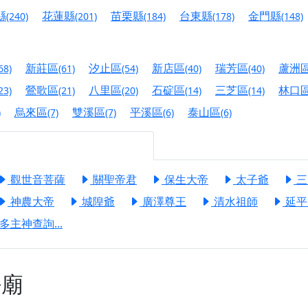
港清華山聖天宮】驪山母娘聖誕暨中元普渡大法會，誠邀十方善
縣
花蓮縣
苗栗縣
台東縣
金門縣
(240)
(201)
(184)
(178)
(148)
寺】盂蘭盆中元報恩法會，這場法會不只是超薦與普渡，更是一
意。
新莊區
汐止區
新店區
瑞芳區
蘆洲
68)
(61)
(54)
(40)
(40)
】丙午年梁皇寶懺法會，一念虔誠禮寶懺，一分懺悔植福田，誠
鶯歌區
八里區
石碇區
三芝區
林口
23)
(21)
(20)
(14)
(14)
明殿】中元普渡大法會，誠摯歡迎十方善信大德隨喜贊普，為祖
烏來區
雙溪區
平溪區
泰山區
)
(7)
(7)
(6)
(6)
廟)】中元普渡交給專業的來，省時省力又積福！「玉皇大帝 大
觀世音菩薩
關聖帝君
保生大帝
太子爺
三
】慶讚中元普渡法會，誠摯邀請十方善信大德，一同回到北投土
神農大帝
城隍爺
廣澤尊王
清水祖師
延平
】瑤池金母聖誕祝壽盛典，邀請十方善信大德蒞臨參香祝壽，同
多主神查詢...
】丙午年慶讚中元普渡法會，正是讓我們用善念與功德，迴向冥
】丙午年中元普渡讚普超薦法會，普施眾生・慎終追遠・廣植福
】父親節陪爸爸一起闖關趣，邀請大小朋友一起留下珍貴的家庭
廟
】父親節奉茶感恩活動，一杯茶，一份心意；一句感謝，一生難