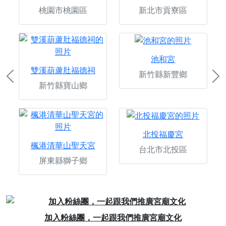
桃園市桃園區
新北市貢寮區
池和宮
雙溪葫蘆肚福德祠
新竹縣新豐鄉
Previous
Ne
新竹縣寶山鄉
北投福慶宮
楓港清華山聖天宮
台北市北投區
屏東縣獅子鄉
Previous
Next
加入粉絲團，一起跟我們推廣宮廟文化